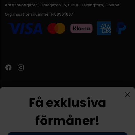
Adressuppgifter:
Elimägatan 15, 00510 Helsingfors, Finland
Organisationsnummer:
FI09931637
Få exklusiva
förmåner!
Kundtjänst
© Nordic Prostore 2026
Jag är intresserad
Allmänna villkor