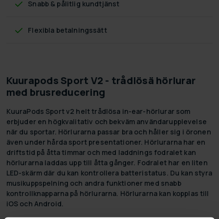
Snabb & pålitlig kundtjänst
Flexibla betalningssätt
Kuurapods Sport V2 - trådlösä hörlurar
med brusreducering
KuuraPods Sport v2 helt trådlösa in-ear-hörlurar som
erbjuder en högkvalitativ och bekväm användarupplevelse
när du sportar. Hörlurarna passar bra och håller sig i öronen
även under hårda sport presentationer. Hörlurarna har en
driftstid på åtta timmar och med laddnings fodralet kan
hörlurarna laddas upp till åtta gånger. Fodralet har en liten
LED-skärm där du kan kontrollera batteristatus. Du kan styra
musikuppspelning och andra funktioner med snabb
kontrollknapparna på hörlurarna. Hörlurarna kan kopplas till
iOS och Android.