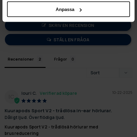
0
Anpassa
0
SKRIV EN RECENSION
STÄLL EN FRÅGA
Recensioner
Frågor
10-22-2025
Iouri C.
IC
Kuurapods Sport V2 - trådlösa in-ear hörlurar.
Dåligt ljud. Överflödiga ljud.
Kuurapods Sport V2 - trådlösä hörlurar med
brusreducering