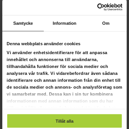
Egenskaper
Bluetooth v.5.1
Batteri tid: 12 timmar med en laddning
Laddning: Micro USB
Samtycke
Information
Om
Snabb kontrollknappar
Räckvidd: 10 m
Innehåll;: Hörlurar, laddningsfodral
Denna webbplats använder cookies
In-ear hörlurar är en hygienprodukt. För att
Vi använder enhetsidentifierare för att anpassa
säkerställa produkternas hygien kan inte
hygienprodukten returneras.
innehållet och annonserna till användarna,
tillhandahålla funktioner för sociala medier och
analysera vår trafik. Vi vidarebefordrar även sådana
identifierare och annan information från din enhet till
de sociala medier och annons- och analysföretag som
5,0
vi samarbetar med. Dessa kan i sin tur kombinera
Baserat på 2 recensioner
informationen med annan information som du har
tillhandahållit eller som de har samlat in när du har
2
använt deras tjänster.
0
Tillåt alla
0