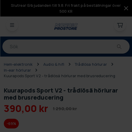
Slutrea! Erbjudanden till 9.8. Fri frakt på beställningar över
500 KR
Produkter
Hem-elektronik
Audio & hifi
Trådlösa hörlurar
In-ear hörlurar
Kuurapods Sport V2 - trådlösä hörlurar med brusreducering
Kuurapods Sport V2 - trådlösä hörlurar
med brusreducering
390,00 kr
1 290,00 kr
-69%