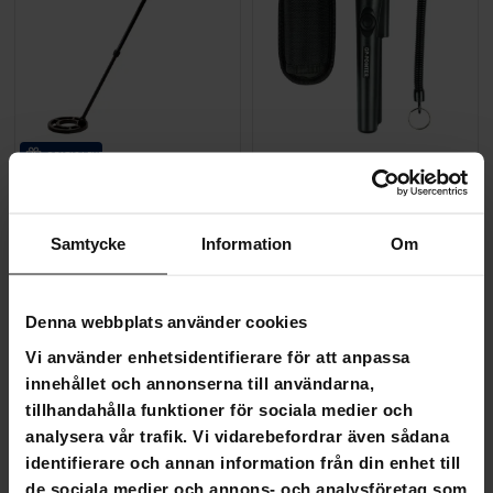
GRA­TIS LE­VE­RANS
Klondike Deluxe metalldetektor
Klondike PinPointer metallde
Samtycke
Information
Om
1 890,00 kr
490,00 kr
1 999,00 kr
599,00 kr
Denna webbplats använder cookies
SLUT­REA
SLUT­REA
-26%
-23%
TILL 9.8.
TILL 9.8.
Vi använder enhetsidentifierare för att anpassa
innehållet och annonserna till användarna,
tillhandahålla funktioner för sociala medier och
analysera vår trafik. Vi vidarebefordrar även sådana
identifierare och annan information från din enhet till
de sociala medier och annons- och analysföretag som