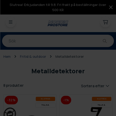
Slutrea! Erbjudanden till 9.8. Fri frakt på beställningar över
500 KR
Produkter
Hem
Fritid & outdoor
Metalldetektorer
Metalldetektorer
8 produkter
Sortera efter
SLUT­REA
SLUT­REA
-32%
-1%
TILL 9.8.
TILL 9.8.