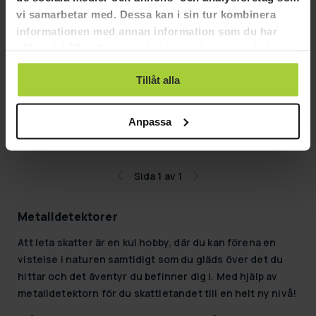
vi samarbetar med. Dessa kan i sin tur kombinera
informationen med annan information som du har
tillhandahållit eller som de har samlat in när du har
GRA­TIS LE­VE­RANS
GRA­TIS LE­VE­RANS
använt deras tjänster.
Tillåt alla
Klondike Security metalldetektor
Klondike Superior Metalldete
590,00 kr
3 290,00 kr
Anpassa
799,00 kr
4 290,00 kr
Sida 1 av 1
Metalldetektorer
Att leta skatter är en kul hobby, där du kan förena en
vistelse i naturen samtidigt som du gläds över det du
hittar och det äventyr du befinner dig i. Med hjälp av
metalldetektorn för du skattletandet till en helt ny nivå!