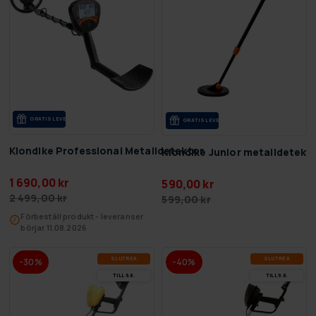
GRA­TIS LE­VE­RANS
GRA­TIS LE­VE­RANS
Klondike Professional Metalldetektor
Klondike Junior metalldetekt
1 690,00 kr
590,00 kr
2 499,00 kr
599,00 kr
Förbeställ produkt - leveranser
börjar 11.08.2026
SLUT­REA
SLUT­REA
-30%
-40%
TILL 9.8.
TILL 9.8.