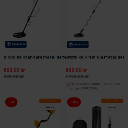
GRA­TIS LE­VE­RANS
GRA­TIS LE­VE­RANS
Klondike Standard metalldetektor
Klondike Premium metalldete
690,00 kr
890,00 kr
999,00 kr
1 499,00 kr
Förbeställ produkt - leveranser
börjar 11.08.2026
SLUT­REA
SLUT­REA
-5%
-18%
TILL 9.8.
TILL 9.8.