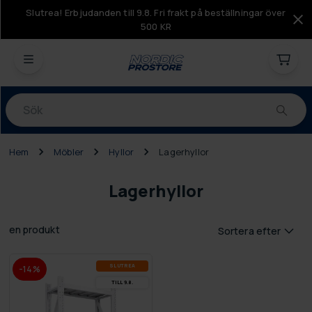
Slutrea! Erbjudanden till 9.8. Fri frakt på beställningar över
500 KR
Produkter
Hem
Möbler
Hyllor
Lagerhyllor
Lagerhyllor
en produkt
Sortera efter
SLUT­REA
-14%
TILL 9.8.