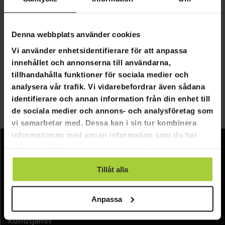
längre!! Här hittar du en rad lagerhyllor i metall av hög
kvalitet i både vita och svarta färger. Dessa hyllor är
perfekta för användning i hemmet, på kontoret eller i
Denna webbplats använder cookies
lagret och de har en mycket hög bärförmåga. Oavsett
Vi använder enhetsidentifierare för att anpassa
om du behöver förvara verktyg, böcker eller
innehållet och annonserna till användarna,
hushållsartiklar så klarar dessa hyllor uppgiften.
tillhandahålla funktioner för sociala medier och
Dessutom innebär deras eleganta och moderna design
analysera vår trafik. Vi vidarebefordrar även sådana
att de passar in i vilken inredning som helst. Ta en titt på
identifierare och annan information från din enhet till
vårt urval av lagerhyllor nu och hitta den perfekta
de sociala medier och annons- och analysföretag som
lösningen för alla dina förvaringsbehov.
vi samarbetar med. Dessa kan i sin tur kombinera
informationen med annan information som du har
tillhandahållit eller som de har samlat in när du har
Information
använt deras tjänster.
Tillåt alla
Företagsinformation
Om oss
Anpassa
Kundtjänst