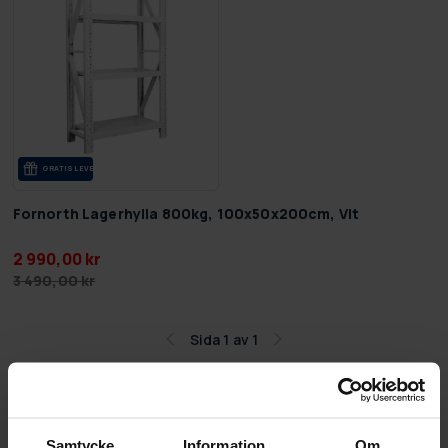
GRA­TIS LE­VE­RANS
Fornorth Lagerhylla 800kg, 100x50x200cm, Vit
2 990,00 kr
3 490,00 kr
Sida 1 av 1
Lagerhyllor
Behöver du extra förvaringsutrymme? Titta inte
Samtycke
Information
Om