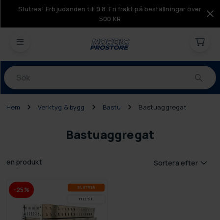
Slutrea! Erbjudanden till 9.8. Fri frakt på beställningar över
500 KR
Produkter
Hem
Verktyg & bygg
Bastu
Bastuaggregat
Bastuaggregat
en produkt
Sortera efter
SLUT­REA
-25%
TILL 9.8.