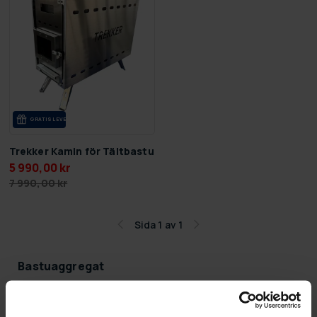
GRA­TIS LE­VE­RANS
Trekker Kamin för Tältbastu
5 990,00 kr
7 990,00 kr
Sida 1 av 1
Bastuaggregat
Att välja en bastuugn är en meningsfull uppgift,
eftersom utbudet är stort och du ofta kan hitta en