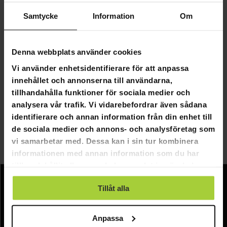
bastuaggregat som passar in i din bastu.
Samtycke
Information
Om
Nu kan du hitta ett omfattande sortiment av elektriska
bastuaggregat och bastustenar från oss.
Denna webbplats använder cookies
Det finns till exempel modeller som är färdiga att
Vi använder enhetsidentifierare för att anpassa
användas, så att du kan basta när som helst utan att
innehållet och annonserna till användarna,
behöva vänta på att bastun ska värmas upp. Det finns
tillhandahålla funktioner för sociala medier och
också snygga och moderna nätbastuaggregat som
analysera vår trafik. Vi vidarebefordrar även sådana
skapar en helt annan atmosfär i din bastu med sin stora
identifierare och annan information från din enhet till
och synliga stenkapacitet.
de sociala medier och annons- och analysföretag som
Beställ ditt nya bastuhjärta från oss nu och vi erbjuder
vi samarbetar med. Dessa kan i sin tur kombinera
gratis leverans!
informationen med annan information som du har
tillhandahållit eller som de har samlat in när du har
använt deras tjänster.
Tillåt alla
Information
Företagsinformation
Anpassa
Om oss