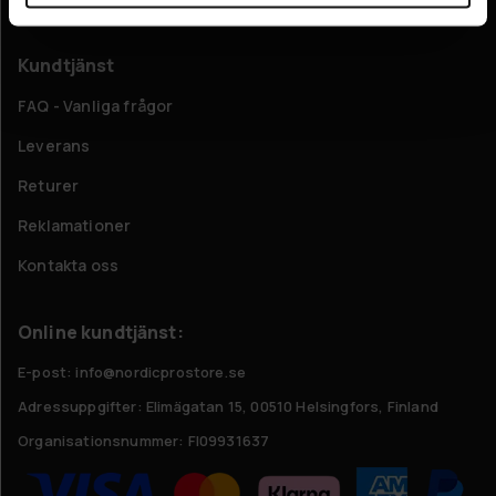
Kundtjänst
FAQ - Vanliga frågor
Leverans
Returer
Reklamationer
Kontakta oss
Online kundtjänst:
E-post: info@nordicprostore.se
Adressuppgifter:
Elimägatan 15, 00510 Helsingfors, Finland
Organisationsnummer:
FI09931637