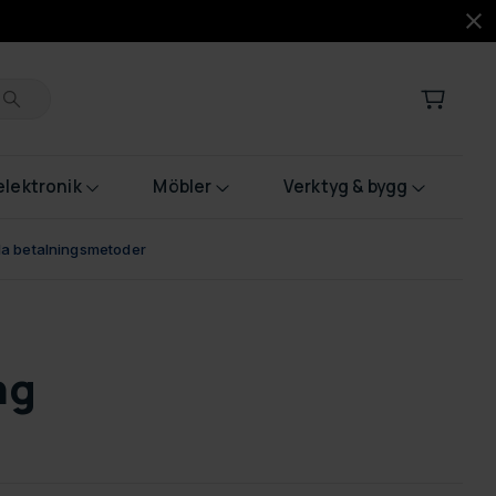
lektronik
Möbler
Verktyg & bygg
bla betalningsmetoder
ng