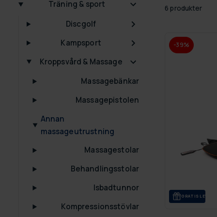
Träning & sport
6 produkter
Discgolf
Kampsport
-39%
Kroppsvård & Massage
Massagebänkar
Massagepistolen
Annan
massageutrustning
Massagestolar
Behandlingsstolar
Isbadtunnor
GRA­TIS LE­VE­R
Kompressionsstövlar