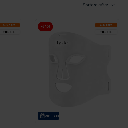
Sortera efter
SLUT­REA
SLUT­REA
-64%
TILL 9.8.
TILL 9.8.
GRA­TIS LE­VE­RANS