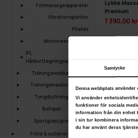
Lykke Mass
Fotmassageapparater
Premium
Vibrationsplattor
1 390,00 kr
Pilates
Microneedling Pen
-56%
IPL
Hårborttagningsapparater
Samtycke
Träningsredskap
Träningsmaskiner
Denna webbplats använder 
Tyngdlyftning
Vi använder enhetsidentifie
funktioner för sociala medi
Bollspel
information från din enhet
i sin tur kombinera informa
Sportglasögon
du har använt deras tjänste
Fritid & outdoor