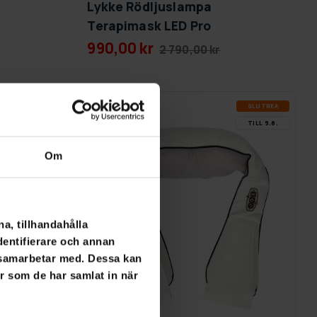
Lykke Rödljuslampa
Terapimask LED Pro
990,00 kr
2 790,00 kr
SLUT­REA
SLUT­REA
-30%
TILL 9.8.
TILL 9.8.
Om
a, tillhandahålla
dentifierare och annan
i samarbetar med. Dessa kan
er som de har samlat in när