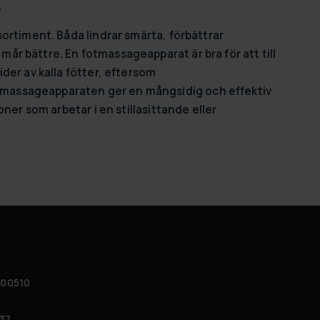
.
ortiment. Båda lindrar smärta, förbättrar
r bättre. En fotmassageapparat är bra för att till
der av kalla fötter, eftersom
massageapparaten ger en mångsidig och effektiv
ner som arbetar i en stillasittande eller
 00510
37