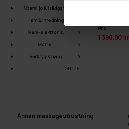
GRA­TIS LE­VE­R
Utemiljö & trädgård
Lykke Rödlj
Hem & inredning
Pro
Hem-elektronik
1 390,00 kr
Möbler
Verktyg & bygg
OUTLET
Annan massageutrustning