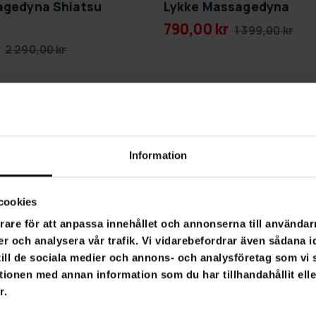
agedyna Shiatsu
Lykke Massagedyna
790,00 kr
1 399,00 kr
2 290,00 kr
SLUT­REA
-37%
TILL 9.8.
Information
cookies
rare för att anpassa innehållet och annonserna till användarn
er och analysera vår trafik. Vi vidarebefordrar även sådana i
 till de sociala medier och annons- och analysföretag som v
tionen med annan information som du har tillhandahållit ell
r.