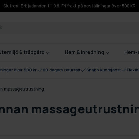
Slutrea! Erbjudanden till 9.8. Fri frakt på beställningar över 500 KR
odukter
Utemiljö & trädgård
Hem & inredning
Hem-e
llningar över 500 kr
60 dagars returrätt
Snabb kundtjänst
Flexi
n massageutrustning
nnan massageutrustni