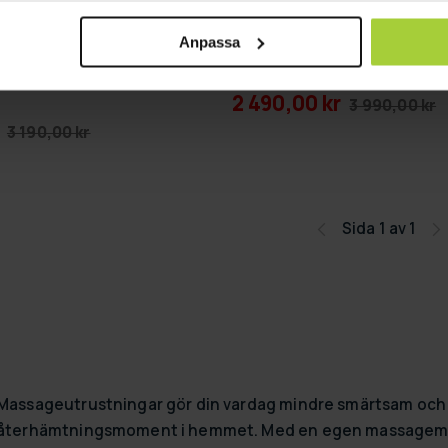
ANS
GRA­TIS LE­VE­RANS
Anpassa
uslampa Röd LED
Lykke Inframadrass
2 490,00 kr
3 990,00 kr
3 190,00 kr
Sida 1 av 1
Massageutrustningar gör din vardag mindre smärtsam och
återhämtningsmoment i hemmet. Med en egen massagemas