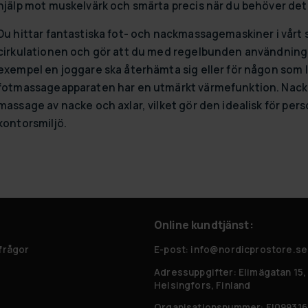
hjälp mot muskelvärk och smärta precis när du behöver det
Du hittar fantastiska fot- och nackmassagemaskiner i vårt s
cirkulationen och gör att du med regelbunden användning må
exempel en joggare ska återhämta sig eller för någon som li
fotmassageapparaten har en utmärkt värmefunktion. Nack
massage av nacke och axlar, vilket gör den idealisk för perso
kontorsmiljö.
Online kundtjänst:
 frågor
E-post: info@nordicprostore.se
Adressuppgifter:
Elimägatan 15,
Helsingfors, Finland
Organisationsnummer:
FI099316