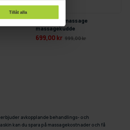
GRA­TIS LE­VE­RANS
Tillåt alla
Lykke nackmassage
massagekudde
699,00 kr
999,00 kr
 erbjuder avkopplande behandlings- och
kin kan du spara på massagekostnader och få