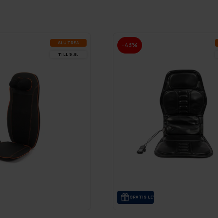
SLUT­REA
-43%
TILL 9.8.
ANS
GRA­TIS LE­VE­RANS