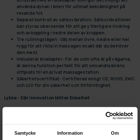
använda dynan i bilen för ultimat bekvämlighet på
resande fot.
Separat kontroll av sätesvibration:
Sätesvibrationer
kan styras oberoende för att ge ytterligare lindring
och avkoppling i nedre delen av kroppen.
Tre rullningslägen:
Välj mellan övre, nedre eller hel
rygg för att rikta in massagen exakt där du behöver
den mest.
Inkluderar biladapter:
För de som ofta är på vägarna,
är denna funktion perfekt för att omvandla bilens
sittplats till en privat massagestation.
Säkerhetscertifikat:
Certifierad enligt CE, ROHS, EMC
och LVD för din säkerhet och tillförlitlighet.
Lykke - Där Innovation Möter Enkelhet
Upptäck glädjen i ett förenklat, innovativt hem med Lykke.
Vår mission är att omdefiniera hemförbättring och
elektronik, vilket gör det enklare och roligare att
uppgradera ditt boende. Från användarvänliga verktyg för
Samtycke
Information
Om
hemmafixare till det senaste inom hemteknologi, erbjuder