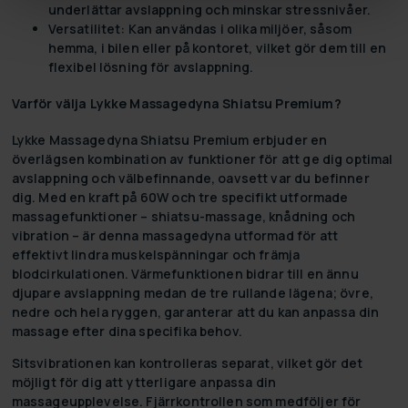
underlättar avslappning och minskar stressnivåer.
Versatilitet:
Kan användas i olika miljöer, såsom
hemma, i bilen eller på kontoret, vilket gör dem till en
flexibel lösning för avslappning.
Varför välja Lykke Massagedyna Shiatsu Premium?
Lykke Massagedyna Shiatsu Premium erbjuder en
överlägsen kombination av funktioner för att ge dig optimal
avslappning och välbefinnande, oavsett var du befinner
dig. Med en kraft på 60W och tre specifikt utformade
massagefunktioner – shiatsu-massage, knådning och
vibration – är denna massagedyna utformad för att
effektivt lindra muskelspänningar och främja
blodcirkulationen. Värmefunktionen bidrar till en ännu
djupare avslappning medan de tre rullande lägena; övre,
nedre och hela ryggen, garanterar att du kan anpassa din
massage efter dina specifika behov.
Sitsvibrationen kan kontrolleras separat, vilket gör det
möjligt för dig att ytterligare anpassa din
massageupplevelse. Fjärrkontrollen som medföljer för