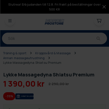
Slutrea! Erbjudanden till 12.8. Fri frakt på beställningar över
500 KR
Produkter
Träning & sport
Kroppsvård & Massage
Annan massageutrustning
Lykke Massagedyna Shiatsu Premium
Lykke Massagedyna Shiatsu Premium
1 390,00 kr
2 290,00 kr
-39%
GRA­TIS LE­VE­RANS