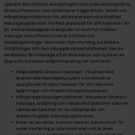
Upptäck den ultimata avkopplingen med Lykke Massagedyna
Shiatsu Premium, som kombinerar högkvalitativ teknik och
mångsidiga funktioner för att leverera en oöverträffad
massageupplevelse. Perfekt anpassad för ditt hem eller din
bil, denna massagedyna erbjuder en kraftfull Shiatsu-
massage som effektivt lindrar trötthet och
muskelspänningar. Med enkel fjärrstyrning, justerbara
inställningar och den inbyggda värmefunktionen, kan du
skräddarsy din massage efter dina behov och njuta av en
djup och revitaliserande behandling när som helst.
Högkvalitativ Shiatsu-massage:
Utrustad med
avancerade massagehuvuden som simulerar
djupgående Shiatsu-tekniker för att reducera
spänningar och förbättra blodcirkulationen.
Mångsidiga massagefunktioner:
Inkluderar Shiatsu-
massage, knådning och vibrationsfunktioner samt en
värmande funktion för en omfattande och
anpassningsbar massageupplevelse.
Enkel att använda:
Kommer med en fjärrkontroll för
enkel hantering av alla funktioner och är även
utrustad med en biladapter som gör det möjligt att