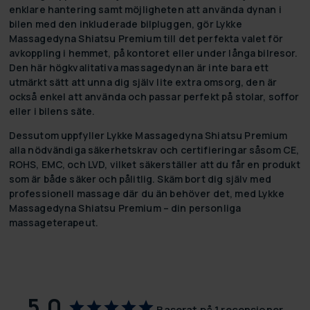
enklare hantering samt möjligheten att använda dynan i
bilen med den inkluderade bilpluggen, gör Lykke
Massagedyna Shiatsu Premium till det perfekta valet för
avkoppling i hemmet, på kontoret eller under långa bilresor.
Den här högkvalitativa massagedynan är inte bara ett
utmärkt sätt att unna dig själv lite extra omsorg, den är
också enkel att använda och passar perfekt på stolar, soffor
eller i bilens säte.
Dessutom uppfyller Lykke Massagedyna Shiatsu Premium
alla nödvändiga säkerhetskrav och certifieringar såsom CE,
ROHS, EMC, och LVD, vilket säkerställer att du får en produkt
som är både säker och pålitlig. Skäm bort dig själv med
professionell massage där du än behöver det, med Lykke
Massagedyna Shiatsu Premium – din personliga
massageterapeut.
5,0
Baserat på 1 recensioner