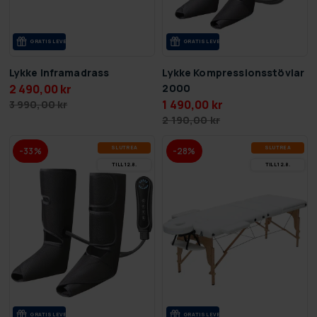
GRA­TIS LE­VE­RANS
GRA­TIS LE­VE­RANS
Lykke Inframadrass
Lykke Kompressionsstövlar
2 490,00 kr
2000
1 490,00 kr
3 990,00 kr
2 190,00 kr
SLUT­REA
SLUT­REA
-33%
-28%
TILL 12.8.
TILL 12.8.
GRA­TIS LE­VE­RANS
GRA­TIS LE­VE­RANS