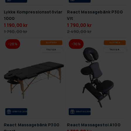
Lykke Kompressionsstövlar
React Massagebänk P300
1000
Vit
1 190,00 kr
1 790,00 kr
1 790,00 kr
2 490,00 kr
SLUT­REA
SLUT­REA
-28%
-36%
TILL 12.8.
TILL 12.8.
GRA­TIS LE­VE­RANS
GRA­TIS LE­VE­RANS
React Massagebänk P300
React Massagestol A100