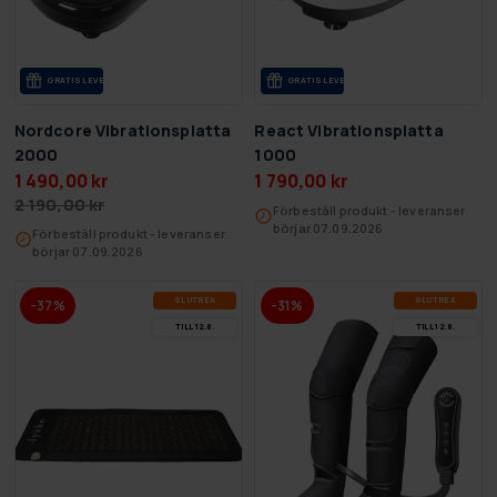
GRA­TIS LE­VE­RANS
GRA­TIS LE­VE­RANS
Nordcore Vibrationsplatta
React Vibrationsplatta
2000
1000
1 490,00 kr
1 790,00 kr
2 190,00 kr
Förbeställ produkt - leveranser
börjar 07.09.2026
Förbeställ produkt - leveranser
börjar 07.09.2026
SLUT­REA
SLUT­REA
-37%
-31%
TILL 12.8.
TILL 12.8.