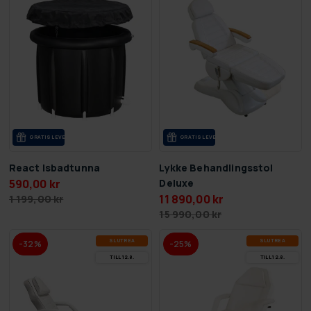
GRA­TIS LE­VE­RANS
GRA­TIS LE­VE­RANS
React Isbadtunna
Lykke Behandlingsstol
590,00 kr
Deluxe
11 890,00 kr
1 199,00 kr
15 990,00 kr
SLUT­REA
SLUT­REA
-32%
-25%
TILL 12.8.
TILL 12.8.