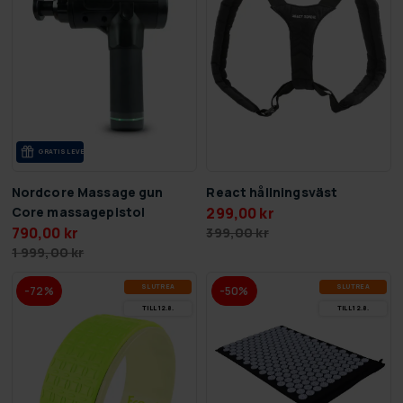
GRA­TIS LE­VE­RANS
Nordcore Massage gun
React hållningsväst
Core massagepistol
299,00 kr
790,00 kr
399,00 kr
1 999,00 kr
SLUT­REA
SLUT­REA
-72%
-50%
TILL 12.8.
TILL 12.8.