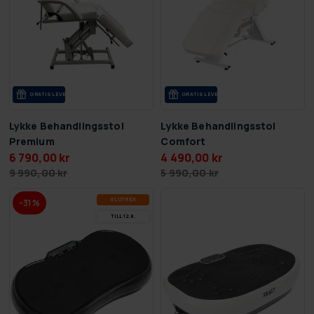
GRA­TIS LE­VE­RANS
GRA­TIS LE­VE­RANS
Lykke Behandlingsstol
Lykke Behandlingsstol
Premium
Comfort
6 790,00 kr
4 490,00 kr
9 990,00 kr
5 990,00 kr
SLUT­REA
-31%
TILL 12.8.