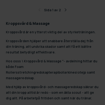
Sida 1 av 2
Kroppsvård & Massage
Kroppsvård är en ytterst viktig del av styrketräningen.
Kroppsvården hjälper att
snabbare
återställa dej från
din träning, att undvika skador
samt att
få ett bättre
resultat
betydligt effektivare.
Hos osss \ Kroppsvård & Massage "- avdelning hittar du
både
Foam
Rollers
stretchingredskap
terapibollar
kinesiotejp
samt
massageredskap
.
Med hjälp av kroppsvård- och massageredskap säkrar du
att din kropp alltid är redo - som en äkta scout - att ge
dig allt. På arbetetpå fritiden och samt när du tränar.