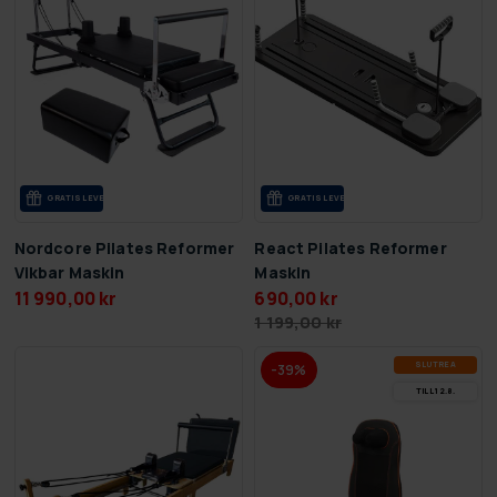
GRA­TIS LE­VE­RANS
GRA­TIS LE­VE­RANS
Nordcore Pilates Reformer
React Pilates Reformer
Vikbar Maskin
Maskin
11 990,00 kr
690,00 kr
1 199,00 kr
SLUT­REA
-39%
TILL 12.8.