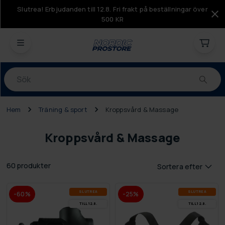
Slutrea! Erbjudanden till 12.8. Fri frakt på beställningar över
500 KR
Produkter
Hem
Träning & sport
Kroppsvård & Massage
Kroppsvård & Massage
60 produkter
Sortera efter
SLUT­REA
SLUT­REA
-60%
-25%
TILL 12.8.
TILL 12.8.