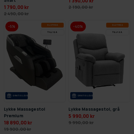
Svart
1 390,00 kr
1 790,00 kr
2 190,00 kr
2 490,00 kr
SLUT­REA
SLUT­REA
-5%
-40%
TILL 12.8.
TILL 12.8.
GRA­TIS LE­VE­RANS
GRA­TIS LE­VE­RANS
Lykke Massagestol
Lykke Massagestol, grå
Premium
5 990,00 kr
18 890,00 kr
9 990,00 kr
19 900,00 kr