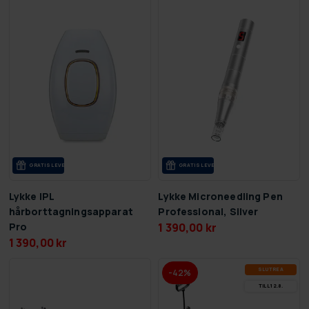
GRA­TIS LE­VE­RANS
GRA­TIS LE­VE­RANS
Lykke IPL
Lykke Microneedling Pen
hårborttagningsapparat
Professional, Silver
Pro
1 390,00 kr
1 390,00 kr
SLUT­REA
-42%
TILL 12.8.