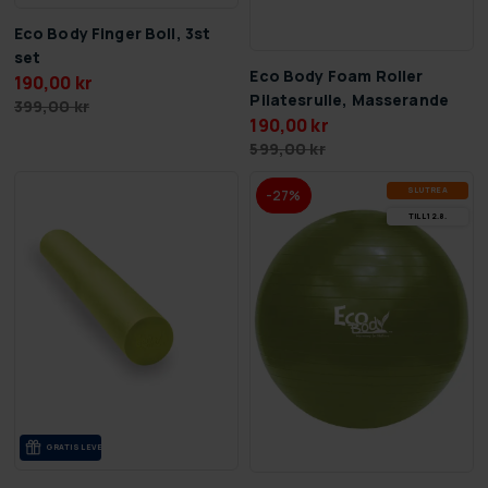
Eco Body Finger Boll, 3st
set
Eco Body Foam Roller
190,00 kr
Pilatesrulle, Masserande
399,00 kr
190,00 kr
599,00 kr
SLUT­REA
-27%
TILL 12.8.
GRA­TIS LE­VE­RANS