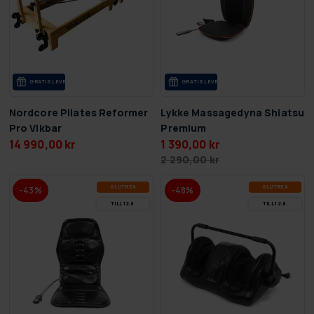
GRA­TIS LE­VE­RANS
GRA­TIS LE­VE­RANS
Nordcore Pilates Reformer
Lykke Massagedyna Shiatsu
Pro Vikbar
Premium
14 990,00 kr
1 390,00 kr
2 290,00 kr
SLUT­REA
SLUT­REA
-43%
-48%
TILL 12.8.
TILL 12.8.