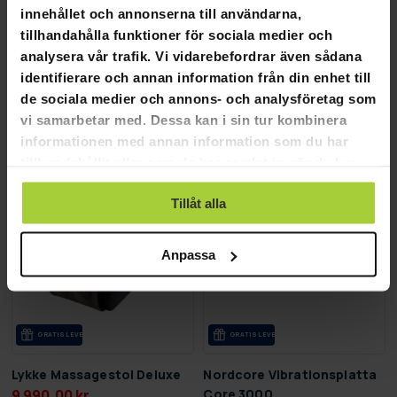
innehållet och annonserna till användarna,
Lykke Rödljuslampa
Lykke Rödljuslampa Röd LED
tillhandahålla funktioner för sociala medier och
Terapimask LED Pro
Pro
analysera vår trafik. Vi vidarebefordrar även sådana
2 790,00 kr
1 390,00 kr
identifierare och annan information från din enhet till
3 190,00 kr
de sociala medier och annons- och analysföretag som
vi samarbetar med. Dessa kan i sin tur kombinera
SLUT­REA
-50%
informationen med annan information som du har
TILL 12.8.
tillhandahållit eller som de har samlat in när du har
använt deras tjänster.
Tillåt alla
Anpassa
GRA­TIS LE­VE­RANS
GRA­TIS LE­VE­RANS
Lykke Massagestol Deluxe
Nordcore Vibrationsplatta
9 990,00 kr
Core 3000