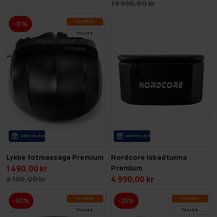
19 990,00 kr
SLUT­REA
-31%
TILL 12.8.
GRA­TIS LE­VE­RANS
GRA­TIS LE­VE­RANS
Lykke fotmassage Premium
Nordcore Isbadtunna
1 490,00 kr
Premium
4 990,00 kr
2 190,00 kr
SLUT­REA
SLUT­REA
-50%
-25%
TILL 12.8.
TILL 12.8.