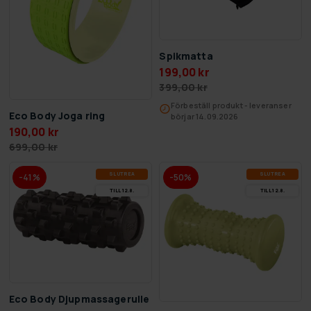
Spikmatta
199,00 kr
399,00 kr
Förbeställ produkt - leveranser
Eco Body Joga ring
börjar 14.09.2026
190,00 kr
699,00 kr
SLUT­REA
SLUT­REA
-41%
-50%
TILL 12.8.
TILL 12.8.
Eco Body Djupmassagerulle