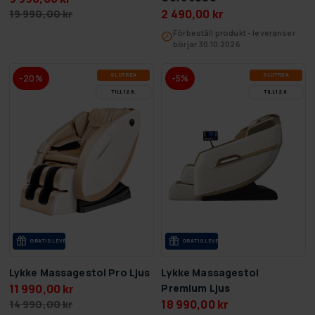
2 490,00 kr
19 990,00 kr
Förbeställ produkt - leveranser
börjar 30.10.2026
SLUT­REA
SLUT­REA
-20%
-5%
TILL 12.8.
TILL 12.8.
GRA­TIS LE­VE­RANS
GRA­TIS LE­VE­RANS
Lykke Massagestol Pro Ljus
Lykke Massagestol
11 990,00 kr
Premium Ljus
18 990,00 kr
14 990,00 kr