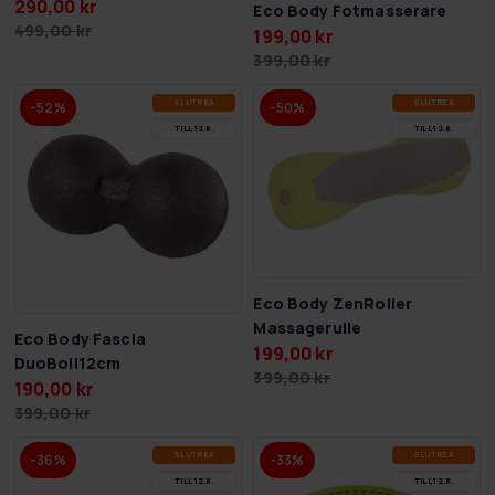
290,00 kr
Eco Body Fotmasserare
499,00 kr
199,00 kr
399,00 kr
SLUT­REA
SLUT­REA
-52%
-50%
TILL 12.8.
TILL 12.8.
Eco Body ZenRoller
Massagerulle
Eco Body Fascia
199,00 kr
DuoBoll12cm
399,00 kr
190,00 kr
399,00 kr
SLUT­REA
SLUT­REA
-36%
-33%
TILL 12.8.
TILL 12.8.