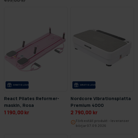
499,00 kr
GRA­TIS LE­VE­RANS
GRA­TIS LE­VE­RANS
React Pilates Reformer-
Nordcore Vibrationsplatta
maskin, Rosa
Premium 4000
1 190,00 kr
2 790,00 kr
Förbeställ produkt - leveranser
börjar 07.09.2026