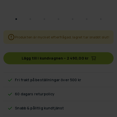
Produkten är mycket efterfrågad, lagret tar snabbt slut!
Lägg till i kundvagnen
–
2 490,00 kr
Fri frakt
på beställningar över 500 kr
60 dagars returpolicy
Snabb & pålitlig kundtjänst