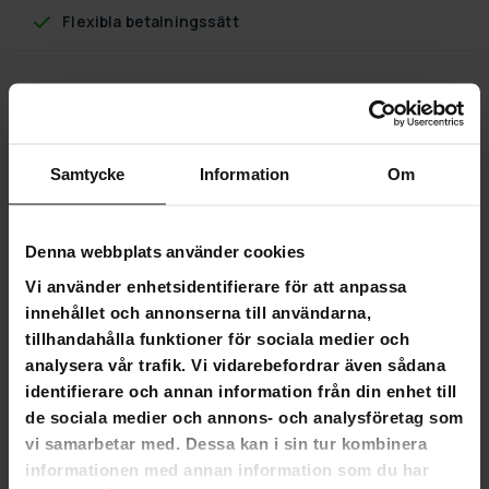
Flexibla betalningssätt
Nordcore massagebänk Core A300, svart
Samtycke
Information
Om
Nordcore massagebänk A300
Ett högkvalitativt, lättmonterat massagebänk som kan fällas
ihop för enkel transport och väger endast 15 kg. Trots sin
Denna webbplats använder cookies
låga vikt kan bänken bära upp till 250 kg. Massagebänken är
också lätt att flytta runt i den bärväska som följer med
Vi använder enhetsidentifierare för att anpassa
paketet.
innehållet och annonserna till användarna,
tillhandahålla funktioner för sociala medier och
Höjden på den här massagebänken kan justeras från 62,4
analysera vår trafik. Vi vidarebefordrar även sådana
cm till 82,5 cm. Bordsskivan är tillverkad av högkvalitativt
konstläder som känns behagligt och är lätt att rengöra.
identifierare och annan information från din enhet till
Ramen är tillverkad av snygg och stark valnöt.
de sociala medier och annons- och analysföretag som
vi samarbetar med. Dessa kan i sin tur kombinera
Massagebänken Nordcore A300 erbjuder bekväma
informationen med annan information som du har
förutsättningar för en bra och avkopplande