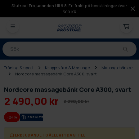
Slutrea! Erbjudanden till 9.8. Fri frakt på beställningar över
500 KR
Produkter
Träning & sport
Kroppsvård & Massage
Massagebänkar
Nordcore massagebänk Core A300, svart
Nordcore massagebänk Core A300, svart
2 490,00 kr
3 290,00 kr
-24%
GRA­TIS LE­VE­RANS
ERBJUDANDET GÄLLER I 1 DAG TILL