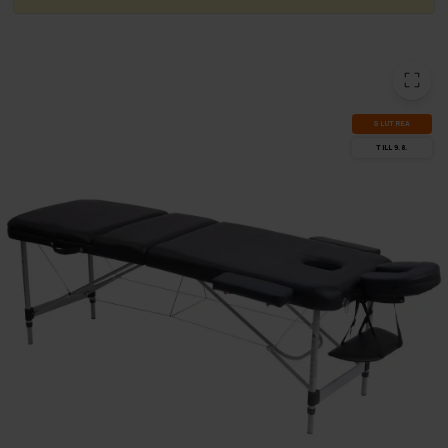
SLUT­REA
TILL 9.8.