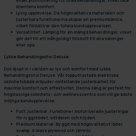
exakt positionering för olika behandlingar, vilket ökar
klientens komfort.
Lyxig upplevelse:
De högkvalitativa materialen och
justerbara funktionerna skapar en premiumkänsla,
vilket förbättrar den totala kundupplevelsen.
Versatilitet:
Lämplig för en mängd behandlingar, vilket
gör det till ett mångsidigt tillskott till alla salonger
eller spa.
Lykke Behandlingsstol Deluxe
Dyk djupt in i världen av lyx och komfort med Lykke
Behandlingsstol Deluxe. Vår topputrustade elektriska
skönhetsbädd erbjuder omfattande justerbarhet för
maximal komfort och effektivitet. Denna säng är perfekt för
högklassiga skönhets- och wellnesscentra som vill ge bästa
möjliga kundupplevelse.
Fullt Justerbar:
Funktioner motoriserade justeringar
för ryggstödet, sittdelen och höjden.
Premium Material:
Byggd med högkvalitativt läder,
svamp, A-klass plywood och järnrör.