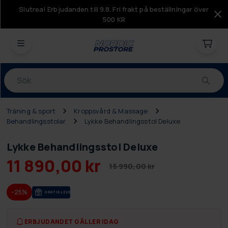
Slutrea! Erbjudanden till 9.8. Fri frakt på beställningar över
500 KR
Produkter
Träning & sport
Kroppsvård & Massage
Behandlingsstolar
Lykke Behandlingsstol Deluxe
Lykke Behandlingsstol Deluxe
11 890,00 kr
15 990,00 kr
-25%
GRA­TIS LE­VE­RANS
ERBJUDANDET GÄLLER IDAG