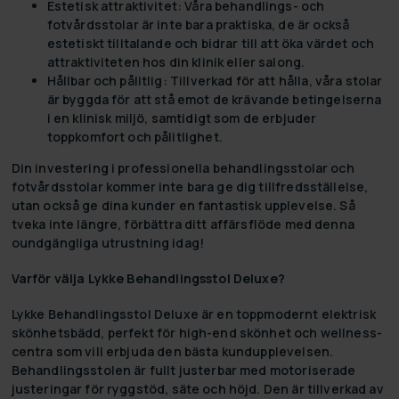
Estetisk attraktivitet:
Våra behandlings- och
fotvårdsstolar är inte bara praktiska, de är också
estetiskt tilltalande och bidrar till att öka värdet och
attraktiviteten hos din klinik eller salong.
Hållbar och pålitlig:
Tillverkad för att hålla, våra stolar
är byggda för att stå emot de krävande betingelserna
i en klinisk miljö, samtidigt som de erbjuder
toppkomfort och pålitlighet.
Din investering i professionella
behandlingsstolar
och
fotvårdsstolar
kommer inte bara ge dig tillfredsställelse,
utan också ge dina kunder en fantastisk upplevelse. Så
tveka inte längre, förbättra ditt affärsflöde med denna
oundgängliga utrustning idag!
Varför välja Lykke Behandlingsstol Deluxe?
Lykke Behandlingsstol Deluxe är en toppmodernt elektrisk
skönhetsbädd, perfekt för high-end skönhet och wellness-
centra som vill erbjuda den bästa kundupplevelsen.
Behandlingsstolen är fullt justerbar med motoriserade
justeringar för ryggstöd, säte och höjd. Den är tillverkad av