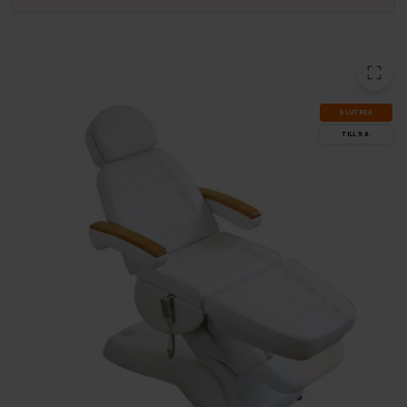
SLUT­REA
TILL 9.8.