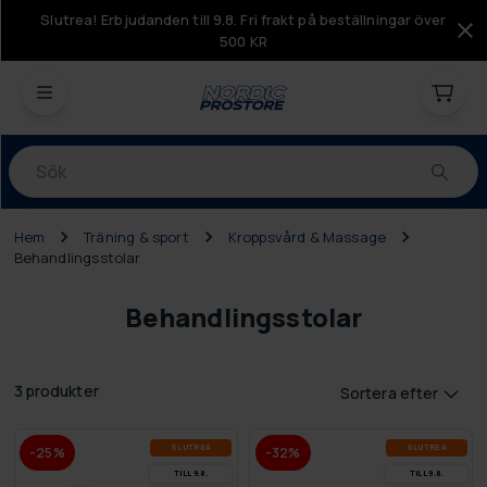
Slutrea! Erbjudanden till 9.8. Fri frakt på beställningar över
500 KR
Produkter
Hem
Träning & sport
Kroppsvård & Massage
Behandlingsstolar
Behandlingsstolar
3 produkter
Sortera efter
SLUT­REA
SLUT­REA
-25%
-32%
TILL 9.8.
TILL 9.8.