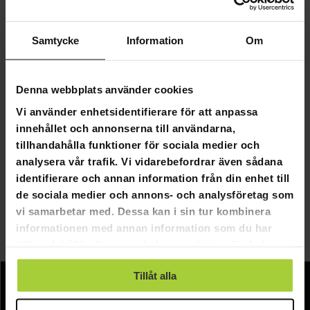
Samtycke
Information
Om
Denna webbplats använder cookies
GRA­TIS LE­VE­RANS
Vi använder enhetsidentifierare för att anpassa
Lykke Behandlingsstol Comfort
innehållet och annonserna till användarna,
tillhandahålla funktioner för sociala medier och
4 490,00 kr
analysera vår trafik. Vi vidarebefordrar även sådana
5 990,00 kr
identifierare och annan information från din enhet till
de sociala medier och annons- och analysföretag som
vi samarbetar med. Dessa kan i sin tur kombinera
Sida 1 av 1
informationen med annan information som du har
tillhandahållit eller som de har samlat in när du har
Behandlingsstolar
använt deras tjänster.
Tillåt alla
Information