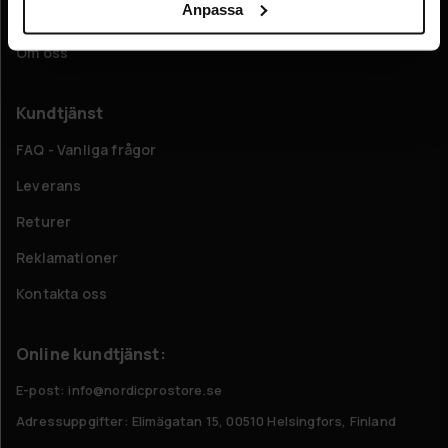
Anpassa
Företagsinformation
Om oss
Kundtjänst
FAQ - Vanliga frågor
Leverans
Returer
Reklamationer
Kontakta oss
Online kundtjänst:
E-post: info@nordicprostore.se
Adressuppgifter:
Elimägatan 15, 00510 Helsingfors, Finland