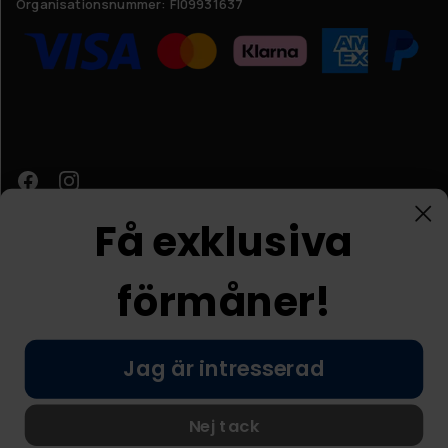
Organisationsnummer:
FI09931637
Få exklusiva
förmåner!
Kundtjänst
Jag är intresserad
© Nordic Prostore 2026
Allmänna villkor
Integritetspolicy
Nej tack