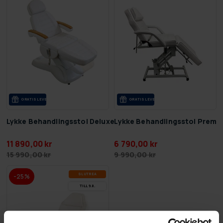
GRA­TIS LE­VE­RANS
GRA­TIS LE­VE­RANS
Lykke Behandlingsstol Deluxe
Lykke Behandlingsstol Premi
11 890,00 kr
6 790,00 kr
15 990,00 kr
9 990,00 kr
SLUT­REA
-25%
TILL 9.8.