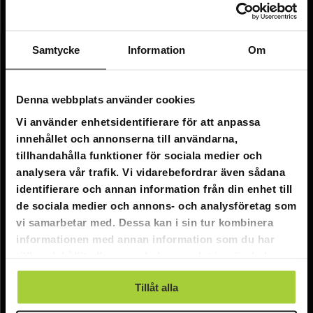
Information
Företagsinformation
Samtycke
Information
Om
Om oss
Kundtjänst
Denna webbplats använder cookies
Vi använder enhetsidentifierare för att anpassa
FAQ - Vanliga frågor
innehållet och annonserna till användarna,
Leverans
tillhandahålla funktioner för sociala medier och
analysera vår trafik. Vi vidarebefordrar även sådana
Returer
identifierare och annan information från din enhet till
Reklamationer
de sociala medier och annons- och analysföretag som
vi samarbetar med. Dessa kan i sin tur kombinera
Kontakta oss
informationen med annan information som du har
tillhandahållit eller som de har samlat in när du har
Online kundtjänst:
använt deras tjänster.
Tillåt alla
E-post: info@nordicprostore.se
Adressuppgifter:
Elimägatan 15, 00510 Helsingfors, Finland