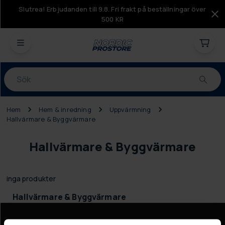
Slutrea! Erbjudanden till 9.8. Fri frakt på beställningar över
500 KR
Produkter
Hem
Hem & inredning
Uppvärmning
Hallvärmare & Byggvärmare
Hallvärmare & Byggvärmare
inga produkter
Hallvärmare & Byggvärmare