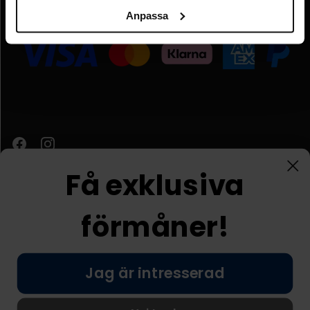
Anpassa
Organisationsnummer:
FI09931637
Få exklusiva
förmåner!
Kundtjänst
Jag är intresserad
© Nordic Prostore 2026
Allmänna villkor