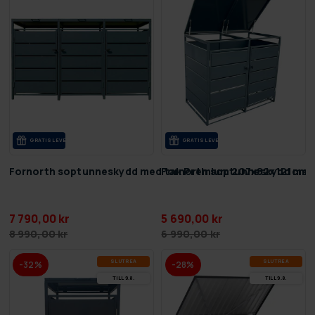
GRA­TIS LE­VE­RANS
GRA­TIS LE­VE­RANS
Fornorth soptunneskydd med tak Premium 207x82x121cm
Fornorth soptunneskydd med
7 790,00 kr
5 690,00 kr
8 990,00 kr
6 990,00 kr
SLUT­REA
SLUT­REA
-32%
-28%
TILL 9.8.
TILL 9.8.