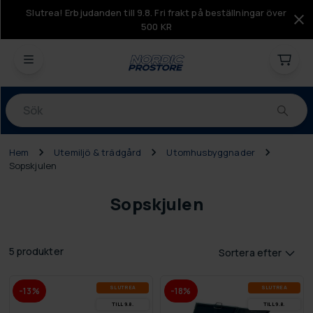
Slutrea! Erbjudanden till 9.8. Fri frakt på beställningar över
500 KR
Produkter
Hem
Utemiljö & trädgård
Utomhusbyggnader
Sopskjulen
Sopskjulen
5 produkter
Sortera efter
SLUT­REA
SLUT­REA
-13%
-18%
TILL 9.8.
TILL 9.8.