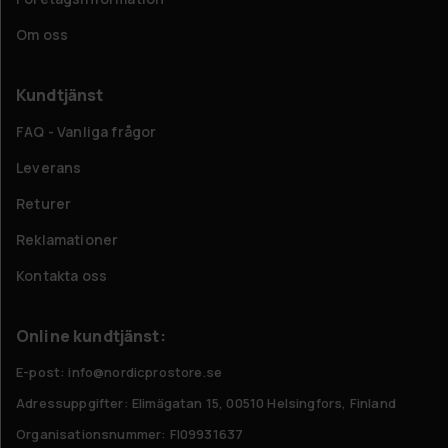
Om oss
Kundtjänst
FAQ - Vanliga frågor
Leverans
Returer
Reklamationer
Kontakta oss
Online kundtjänst:
E-post: info@nordicprostore.se
Adressuppgifter:
Elimägatan 15, 00510 Helsingfors, Finland
Organisationsnummer:
FI09931637