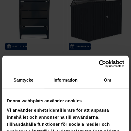
GRA­TIS LE­VE­RANS
GRA­TIS LE­VE­RANS
Fornorth soptunneskydd med tak Premium 71x82x123cm
Fornorth Sopskjul 173x101x1
3 590,00 kr
3 390,00 kr
4 990,00 kr
Samtycke
Information
Om
4 990,00 kr
SLUT­REA
-42%
Denna webbplats använder cookies
TILL 9.8.
Vi använder enhetsidentifierare för att anpassa
innehållet och annonserna till användarna,
tillhandahålla funktioner för sociala medier och
analysera vår trafik. Vi vidarebefordrar även sådana