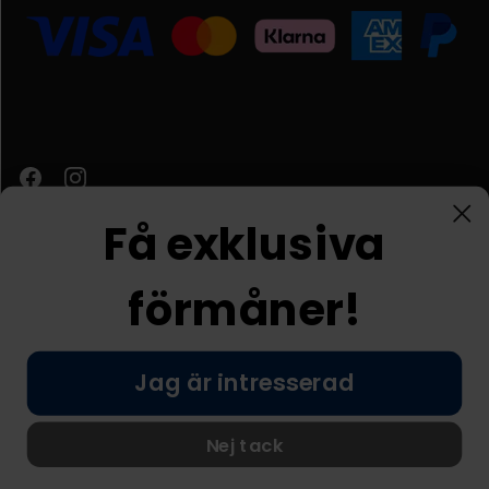
Få exklusiva
förmåner!
Kundtjänst
Jag är intresserad
© Nordic Prostore 2026
Allmänna villkor
Integritetspolicy
Nej tack