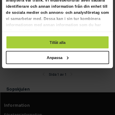
identifierare och annan information från din enhet till
de sociala medier och annons- och analysföretag som
vi samarbetar med. Dessa kan i sin tur kombinera
informationen med annan information som du har
tillhandahållit eller som de har samlat in när du har
GRA­TIS LE­VE­RANS
använt deras tjänster.
Fornorth Sopskjul 98x101x131cm, mörkgrå
Tillåt alla
2 290,00 kr
Anpassa
3 990,00 kr
Sida 1 av 1
Sopskjulen
Information
Företagsinformation