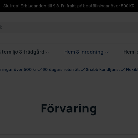
Slutrea! Erbjudanden till 9.8. Fri frakt på beställningar över 500 KR
odukter
Utemiljö & trädgård
Hem & inredning
Hem-e
llningar över 500 kr
60 dagars returrätt
Snabb kundtjänst
Flexi
Förvaring