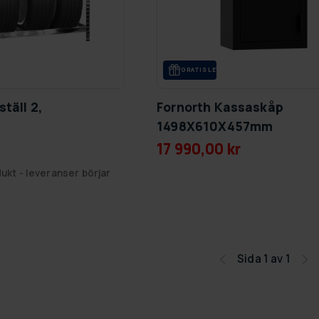
GRA­TIS LE­VE­RANS
täll 2,
Fornorth Kassaskåp
1498X610X457mm
17 990,00 kr
ukt - leveranser börjar
Sida 1 av 1