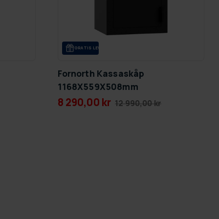
GRA­TIS LE­VE­RANS
Fornorth Kassaskåp
1168X559X508mm
8 290,00 kr
12 990,00 kr