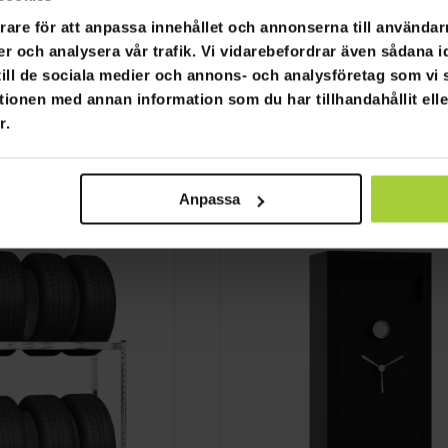
rare för att anpassa innehållet och annonserna till användarn
GRA­TIS LE­VE­RANS
er och analysera vår trafik. Vi vidarebefordrar även sådana i
 till de sociala medier och annons- och analysföretag som v
dskåp D100
Fornorth Däckställ 4,
tionen med annan information som du har tillhandahållit ell
110x40x200CM
 990,00 kr
r.
1 490,00 kr
Anpassa