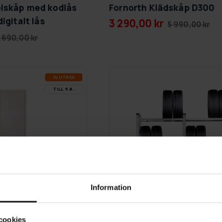
elskåp med kodlås
Fornorth Klädskåp D300
igitalt lås
3 290,00 kr
5 990,00 kr
 690,00 kr
SLUT­REA
TILL 9.8.
Information
cookies