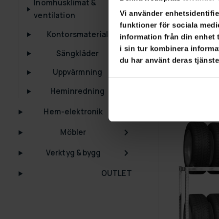
Inomhusklimat &
Vi använder enhetsidentifie
ventilation
GRA­TIS LE­VE­RANS
funktioner för sociala medi
Kontorsmaterial
information från din enhet
Fornorth Klä
i sin tur kombinera informa
Sängkläder
1 890,00 kr
3
du har använt deras tjänste
Uppvärmning
Heminredning
Hem-elektronik
Möbler
Verktyg & bygg
OUTLET