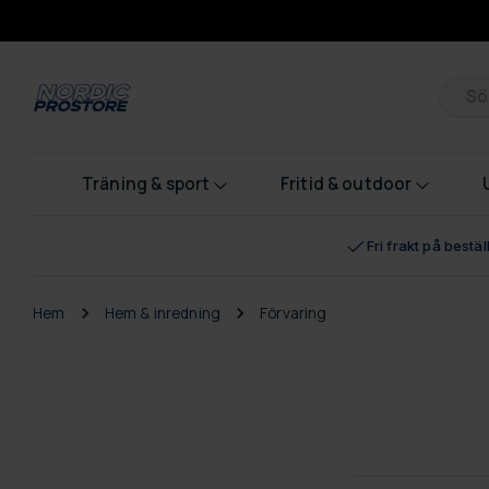
Pr
Träning & sport
Fritid & outdoor
Fri frakt på bestä
Hem
Hem & inredning
Förvaring