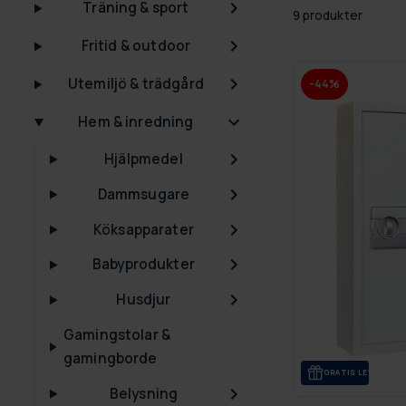
Träning & sport
9 produkter
Fritid & outdoor
Utemiljö & trädgård
-44%
Hem & inredning
Hjälpmedel
Dammsugare
Köksapparater
Babyprodukter
Husdjur
Gamingstolar &
gamingborde
GRA­TIS LE­VE­RANS
Belysning