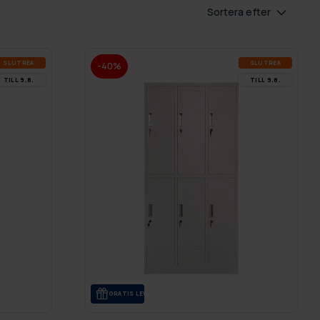
Sortera efter
SLUT­REA
SLUT­REA
-40%
TILL 9.8.
TILL 9.8.
GRA­TIS LE­VE­RANS