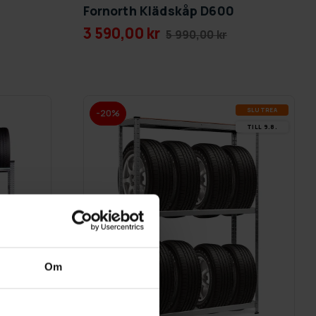
Fornorth Klädskåp D600
3 590,00 kr
5 990,00 kr
SLUT­REA
-20%
TILL 9.8.
Om