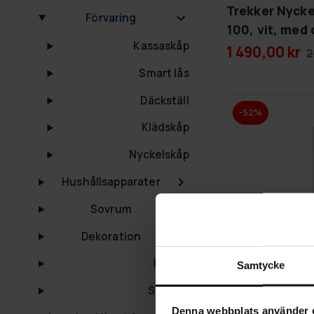
Trekker Nyck
Förvaring
100, vit, med d
Kassaskåp
1 490,00 kr
2
Smart lås
Däckställ
-52%
Klädskåp
Nyckelskåp
Hushållsapparater
Sovrum
Dekoration
Kranar
Samtycke
Speglar
Denna webbplats använder 