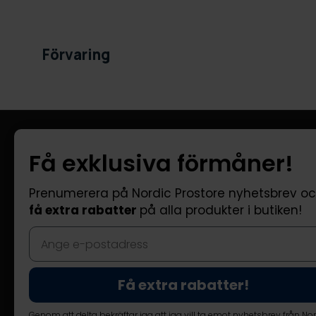
Förvaring
Information
Kundtjänst
Få exklusiva förmåner!
Företagsinformation
FAQ - Vanliga
Om oss
Leverans
Prenumerera på Nordic Prostore nyhetsbrev o
få extra rabatter
på alla produkter i butiken!
Returer
Reklamatione
Kontakta oss
Få extra rabatter!
Genom att delta bekräftar jag att jag vill ta emot nyhetsbrev från No