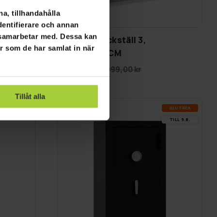
a, tillhandahålla
GRA­TIS LE­VE­RANS
dentifierare och annan
i samarbetar med. Dessa kan
Fornorth Däckställ 3,
er som de har samlat in när
110x40x110CM
790,00 kr
999,00 kr
Tillåt alla
SLUT­REA
-36%
TILL 9.8.