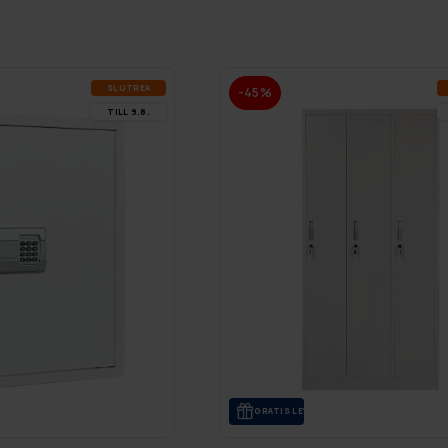
SLUT­REA
-45%
TILL 9.8.
GRA­TIS LE­VE­RANS