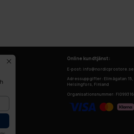
Online kundtjänst:
 frågor
E-post: info@nordicprostore.se
Adressuppgifter:
Elimägatan 15,
ch
Helsingfors, Finland
Organisationsnummer:
FI099316
r
rdic