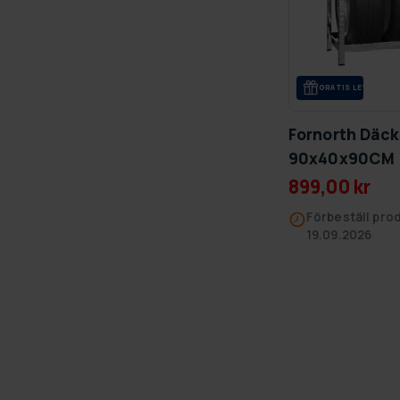
GRA­TIS LE­VE­RANS
Fornorth Däcks
90x40x90CM
899,00 kr
Förbeställ prod
19.09.2026