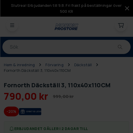
Slutrea! Erbjudanden till 9.8. Fri frakt på beställningar över
500 KR
Produkter
Hem & inredning
Förvaring
Däckställ
Fornorth Däckställ 3, 110x40x110CM
Fornorth Däckställ 3, 110x40x110CM
790,00 kr
999,00 kr
-20%
GRA­TIS LE­VE­RANS
ERBJUDANDET GÄLLER I 2 DAGAR TILL