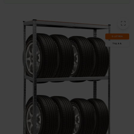
SLUT­REA
TILL 9.8.