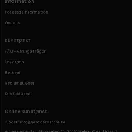
Information
Företagsinformation
Om oss
Kundtjänst
FAQ - Vanliga frågor
Leverans
Returer
Reklamationer
Kontakta oss
Online kundtjänst:
E-post: info@nordicprostore.se
Adressuppgifter:
Elimägatan 15, 00510 Helsingfors, Finland