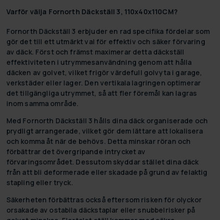
Varför välja Fornorth Däckställ 3, 110x40x110CM?
Fornorth Däckställ 3 erbjuder en rad specifika fördelar som
gör det till ett utmärkt val för effektiv och säker förvaring
av däck. Först och främst maximerar detta däckställ
effektiviteten i utrymmesanvändning genom att hålla
däcken av golvet, vilket frigör värdefull golvyta i garage,
verkstäder eller lager. Den vertikala lagringen optimerar
det tillgängliga utrymmet, så att fler föremål kan lagras
inom samma område.
Med Fornorth Däckställ 3 hålls dina däck organiserade och
prydligt arrangerade, vilket gör dem lättare att lokalisera
och komma åt när de behövs. Detta minskar röran och
förbättrar det övergripande intrycket av
förvaringsområdet. Dessutom skyddar stället dina däck
från att bli deformerade eller skadade på grund av felaktig
stapling eller tryck.
Säkerheten förbättras också eftersom risken för olyckor
orsakade av ostabila däckstaplar eller snubbelrisker på