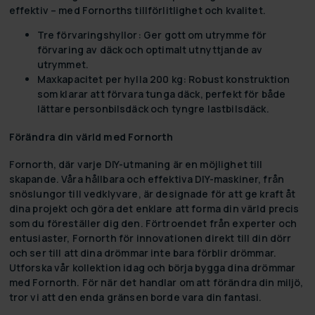
effektiv – med Fornorths tillförlitlighet och kvalitet.
Tre förvaringshyllor:
Ger gott om utrymme för
förvaring av däck och optimalt utnyttjande av
utrymmet.
Maxkapacitet per hylla 200 kg:
Robust konstruktion
som klarar att förvara tunga däck, perfekt för både
lättare personbilsdäck och tyngre lastbilsdäck.
Förändra din värld med Fornorth
Fornorth, där varje DIY-utmaning är en möjlighet till
skapande. Våra hållbara och effektiva DIY-maskiner, från
snöslungor till vedklyvare, är designade för att ge kraft åt
dina projekt och göra det enklare att forma din värld precis
som du föreställer dig den. Förtroendet från experter och
entusiaster, Fornorth för innovationen direkt till din dörr
och ser till att dina drömmar inte bara förblir drömmar.
Utforska vår kollektion idag och börja bygga dina drömmar
med Fornorth. För när det handlar om att förändra din miljö,
tror vi att den enda gränsen borde vara din fantasi.