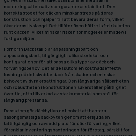
golvet minskas. Flertalet ställ kommer med säkra
monteringsalternativ som garanterar stabilitet. Den
korrekta stödet för däcken minskar stress på deras
konstruktion och hjälper till att bevara deras form, vilket
ökar deras livslängd. Det tillåter även bättre luftcirkulation
runt däcken, vilket minskar risken för mögel eller mildew i
fuktiga miljöer.
Fornorth Däckställ 3 är anpassningsbart och
anpassningsbart, tillgängligt i olika storlekar och
konfigurationer för att passa olika typer av däck och
förvaringsbehov. Det är dessutom en kostnadseffektiv
lösning då det skyddar däck från skador och minskar
behovet av dyra ersättningar. Den långvariga hållbarheten
och robustheten i konstruktionen säkerställer pålitlighet
över tid, ofta tillverkad av starka material som stål för
långvarig prestanda.
Dessutom gör däckhyllan det enkelt att hantera
säsongsmässiga däckbyten genom att erbjuda en
lättillgänglig och avsedd plats för däckförvaring, vilket
förenklar inventeringshanteringen för företag, särskilt för