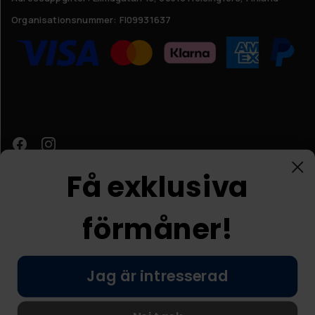
Organisationsnummer:
FI09931637
Få exklusiva
förmåner!
Kundtjänst
Jag är intresserad
© Nordic Prostore 2026
Allmänna villkor
Integritetspolicy