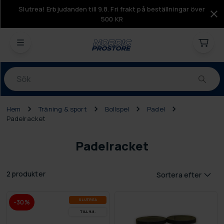
Slutrea! Erbjudanden till 9.8. Fri frakt på beställningar över
500 KR
Produkter
Hem
Träning & sport
Bollspel
Padel
Padelracket
Padelracket
2 produkter
Sortera efter
SLUT­REA
-30%
TILL 9.8.