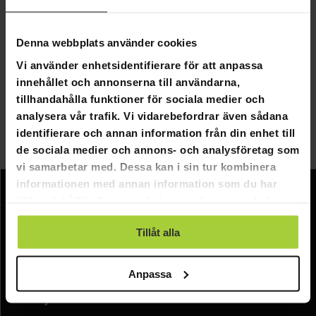
Padel är ett racketspel som är en kombination av tennis
och squash. Sportens popularitet har ökat de senaste
åren. Padel är lämplig för entusiaster i alla åldrar och
Denna webbplats använder cookies
nivåer, och att lära sig det kräver inte tidigare
Vi använder enhetsidentifierare för att anpassa
erfarenhet av racketspel.
innehållet och annonserna till användarna,
I vårt urval hittar du utrustning av hög kvalitet för att
tillhandahålla funktioner för sociala medier och
starta en hobby eller för en mer erfaren spelare. Vi
analysera vår trafik. Vi vidarebefordrar även sådana
erbjuder gratis leverans för alla beställningar över
identifierare och annan information från din enhet till
500kr!
de sociala medier och annons- och analysföretag som
vi samarbetar med. Dessa kan i sin tur kombinera
informationen med annan information som du har
tillhandahållit eller som de har samlat in när du har
Information
använt deras tjänster.
Företagsinformation
Tillåt alla
Om oss
Anpassa
Kundtjänst