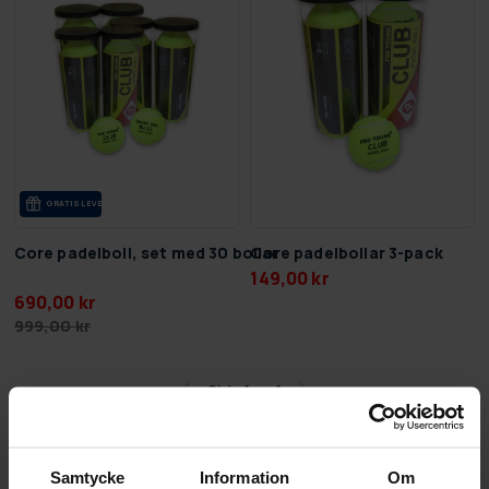
GRA­TIS LE­VE­RANS
Core padelboll, set med 30 bollar
Core padelbollar 3-pack
149,00 kr
690,00 kr
999,00 kr
Sida 1 av 1
Padelracket
Samtycke
Information
Om