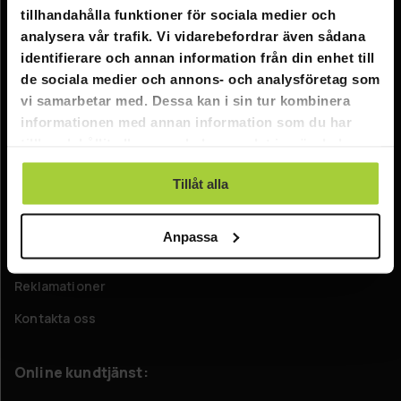
tillhandahålla funktioner för sociala medier och
Information
analysera vår trafik. Vi vidarebefordrar även sådana
identifierare och annan information från din enhet till
Företagsinformation
de sociala medier och annons- och analysföretag som
vi samarbetar med. Dessa kan i sin tur kombinera
Om oss
informationen med annan information som du har
tillhandahållit eller som de har samlat in när du har
Kundtjänst
använt deras tjänster.
Tillåt alla
FAQ - Vanliga frågor
Leverans
Anpassa
Returer
Reklamationer
Kontakta oss
Online kundtjänst: