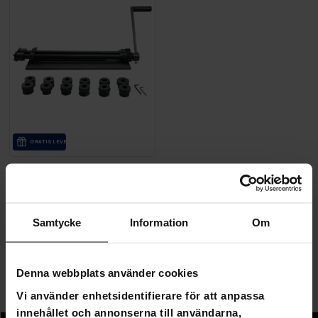
GRA­TIS LE­VE­RANS
Fornorth Sickmaskin
460mm
2 490,00 kr
2 690,00 kr
Samtycke
Information
Om
Sida 1 av 1
Denna webbplats använder cookies
Vi använder enhetsidentifierare för att anpassa
Sickmaskiner
innehållet och annonserna till användarna,