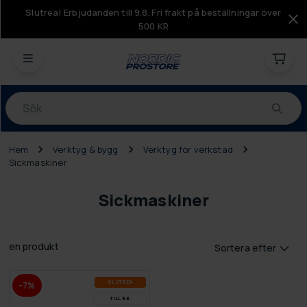
Slutrea! Erbjudanden till 9.8. Fri frakt på beställningar över
500 KR
Produkter
Hem
Verktyg & bygg
Verktyg för verkstad
Sickmaskiner
Sickmaskiner
en produkt
Sortera efter
SLUT­REA
-7%
TILL 9.8.