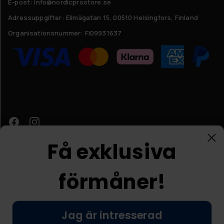
E-post: info@nordicprostore.se
Adressuppgifter:
Elimägatan 15, 00510 Helsingfors, Finland
Organisationsnummer:
FI09931637
Få exklusiva
förmåner!
Kundtjänst
Jag är intresserad
© Nordic Prostore 2026