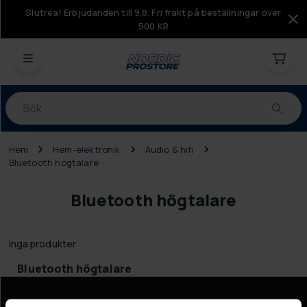
Slutrea! Erbjudanden till 9.8. Fri frakt på beställningar över
500 KR
Produkter
Hem
Hem-elektronik
Audio & hifi
Bluetooth högtalare
Bluetooth högtalare
inga produkter
Bluetooth högtalare