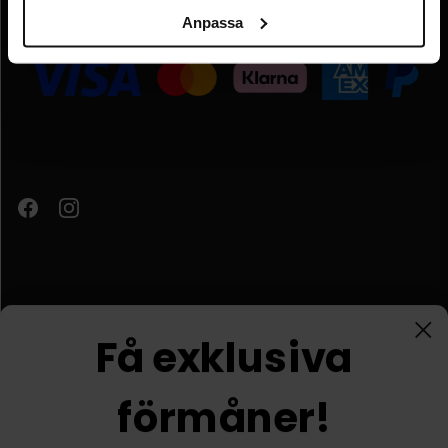
Anpassa
Organisationsnummer:
FI09931637
Få exklusiva
Kundtjänst
förmåner!
© Nordic Prostore 2026
Allmänna villkor