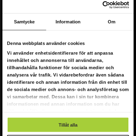
Information
Företagsinformation
Samtycke
Information
Om
Om oss
Kundtjänst
Denna webbplats använder cookies
Vi använder enhetsidentifierare för att anpassa
FAQ - Vanliga frågor
innehållet och annonserna till användarna,
Leverans
tillhandahålla funktioner för sociala medier och
analysera vår trafik. Vi vidarebefordrar även sådana
Returer
identifierare och annan information från din enhet till
Reklamationer
de sociala medier och annons- och analysföretag som
vi samarbetar med. Dessa kan i sin tur kombinera
Kontakta oss
informationen med annan information som du har
tillhandahållit eller som de har samlat in när du har
Online kundtjänst:
använt deras tjänster.
Tillåt alla
E-post: info@nordicprostore.se
Adressuppgifter:
Elimägatan 15, 00510 Helsingfors, Finland