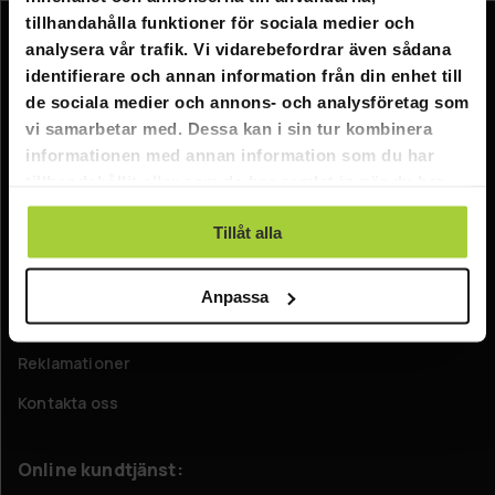
tillhandahålla funktioner för sociala medier och
analysera vår trafik. Vi vidarebefordrar även sådana
Information
identifierare och annan information från din enhet till
Företagsinformation
de sociala medier och annons- och analysföretag som
vi samarbetar med. Dessa kan i sin tur kombinera
Om oss
informationen med annan information som du har
tillhandahållit eller som de har samlat in när du har
Kundtjänst
använt deras tjänster.
Tillåt alla
FAQ - Vanliga frågor
Leverans
Anpassa
Returer
Reklamationer
Kontakta oss
Online kundtjänst: