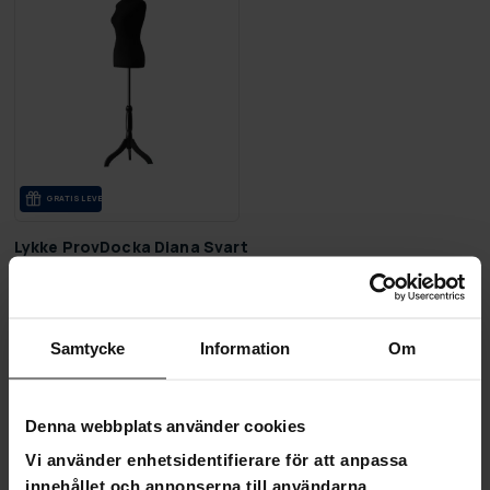
GRA­TIS LE­VE­RANS
Lykke ProvDocka Diana Svart
1 590,00 kr
Förbeställ produkt - leveranser
börjar 23.08.2026
Samtycke
Information
Om
Sida 1 av 1
Denna webbplats använder cookies
Vi använder enhetsidentifierare för att anpassa
Provdockor
innehållet och annonserna till användarna,