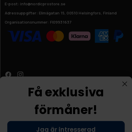
E-post: info@nordicprostore.se
Adressuppgifter:
Elimägatan 15, 00510 Helsingfors, Finland
Organisationsnummer:
FI09931637
Få exklusiva
förmåner!
Kundtjänst
Jag är intresserad
© Nordic Prostore 2026