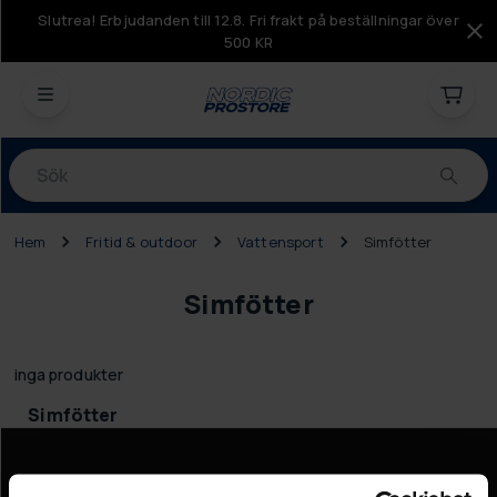
Slutrea! Erbjudanden till 12.8. Fri frakt på beställningar över
500 KR
Produkter
Hem
Fritid & outdoor
Vattensport
Simfötter
Simfötter
inga produkter
Simfötter
Information