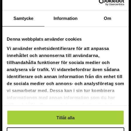
Företagsinformation
Om oss
Samtycke
Information
Om
Kundtjänst
Denna webbplats använder cookies
FAQ - Vanliga frågor
Vi använder enhetsidentifierare för att anpassa
innehållet och annonserna till användarna,
Leverans
tillhandahålla funktioner för sociala medier och
Returer
analysera vår trafik. Vi vidarebefordrar även sådana
identifierare och annan information från din enhet till
Reklamationer
de sociala medier och annons- och analysföretag som
Kontakta oss
vi samarbetar med. Dessa kan i sin tur kombinera
informationen med annan information som du har
tillhandahållit eller som de har samlat in när du har
Online kundtjänst:
använt deras tjänster.
E-post: info@nordicprostore.se
Tillåt alla
Adressuppgifter:
Elimägatan 15, 00510 Helsingfors, Finland