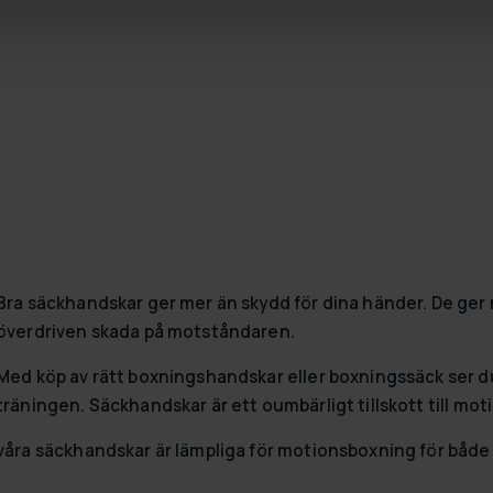
Bra säckhandskar ger mer än skydd för dina händer. De ger 
överdriven skada på motståndaren.
Med köp av rätt boxningshandskar eller boxningssäck ser du ti
träningen. Säckhandskar är ett oumbärligt tillskott till mo
våra säckhandskar är lämpliga för motionsboxning för båd