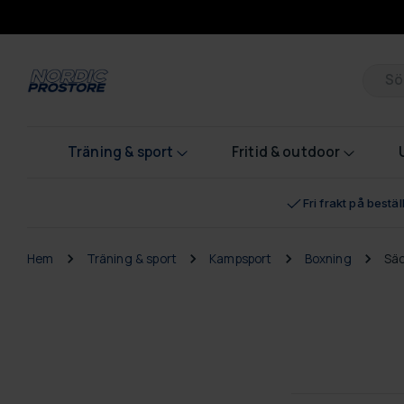
Pr
Träning & sport
Fritid & outdoor
Fri frakt på bestä
Hem
Träning & sport
Kampsport
Boxning
Sä