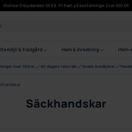
Slutrea! Erbjudanden till 9.8. Fri frakt på beställningar över 500 KR
odukter
Utemiljö & trädgård
Hem & inredning
Hem-e
llningar över 500 kr
60 dagars returrätt
Snabb kundtjänst
Flexi
ckhandskar
Säckhandskar