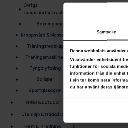
Övriga
kampsportsutrustning
Boxningsmaskiner
Samtycke
Kroppsvård & Massage
Träningsredskap
Denna webbplats använder 
Träningsmaskiner
Vi använder enhetsidentifie
funktioner för sociala medi
Tyngdlyftning
information från din enhet
Bollspel
i sin tur kombinera informa
du har använt deras tjänste
Sportglasögon
Fritid & outdoor
Utemiljö & trädgård
Hem & inredning