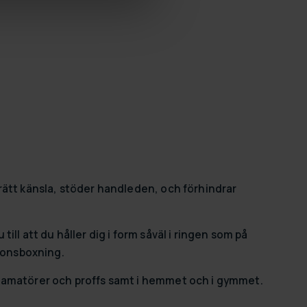
rätt känsla, stöder handleden, och förhindrar
ll att du håller dig i form såväl i ringen som på
tionsboxning.
e amatörer och proffs samt i hemmet och i gymmet.