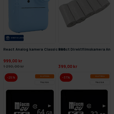
GRA­TIS LE­VE­RANS
React Analog kamera Classic 500
React Direktfilmskamera Anal
999,00 kr
399,00 kr
1 290,00 kr
SLUT­REA
SLUT­REA
-25%
-37%
TILL 12.8.
TILL 12.8.