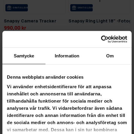
GRA­TIS LE­VE­RANS
GRA­TIS LE­VE­RANS
Snapsy Camera Tracker
Snapsy Ring Light 18" -Fotogr
990,00 kr
999,00 kr
1 490,00 kr
Samtycke
Information
Om
SLUT­REA
SLUT­REA
-50%
-51%
TILL 12.8.
TILL 12.8.
Denna webbplats använder cookies
Vi använder enhetsidentifierare för att anpassa
innehållet och annonserna till användarna,
tillhandahålla funktioner för sociala medier och
analysera vår trafik. Vi vidarebefordrar även sådana
identifierare och annan information från din enhet till
de sociala medier och annons- och analysföretag som
vi samarbetar med. Dessa kan i sin tur kombinera