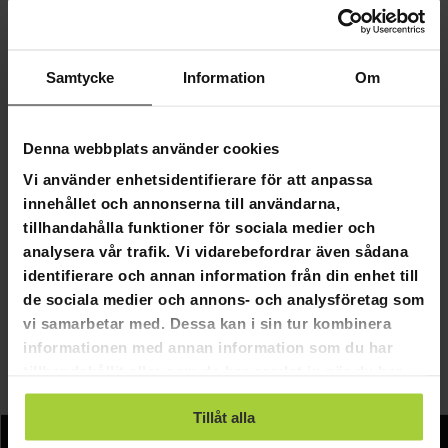
redskapen på gymmet och i det egna hemmet. De
erbjuder en bra kombination av springmatta,
cykelträning och stepper.
Samtycke
Information
Om
Crosstrainern erbjuder en bred och effektiv
motionsform för hela kroppen och med hjälp av den får
du kroppens stora muskler att arbeta. Samtidigt tränar
Denna webbplats använder cookies
du uthållighet och förbättrar syreupptagningen i
Vi använder enhetsidentifierare för att anpassa
kroppen.
innehållet och annonserna till användarna,
Fördelarna med en crosstrainer är att den är en mjuk
tillhandahålla funktioner för sociala medier och
och behaglig träningsform med vilken du förhindrar
analysera vår trafik. Vi vidarebefordrar även sådana
eventuella skador samtidigt som du höjer
identifierare och annan information från din enhet till
träningsmängden snabbt till en ny nivå.
de sociala medier och annons- och analysföretag som
vi samarbetar med. Dessa kan i sin tur kombinera
från osss utbud hittar du crosstrainers av hög kvalitet
informationen med annan information som du har
som lämpar sig för nybörjare såväl som för det mer
tillhandahållit eller som de har samlat in när du har
erfarna tränaren.
använt deras tjänster.
Tillåt alla