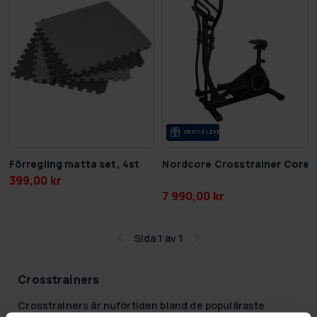
GRA­TIS LE­VE­RANS
Förregling matta set, 4st
Nordcore Crosstrainer Core 
399,00 kr
7 990,00 kr
Sida 1 av 1
Crosstrainers
Crosstrainers är nuförtiden bland de populäraste