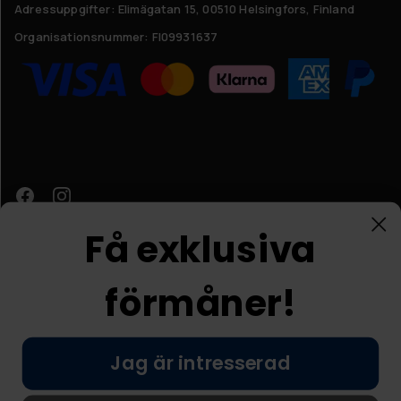
Adressuppgifter:
Elimägatan 15, 00510 Helsingfors, Finland
Organisationsnummer:
FI09931637
Få exklusiva
förmåner!
Kundtjänst
Jag är intresserad
© Nordic Prostore 2026
Allmänna villkor