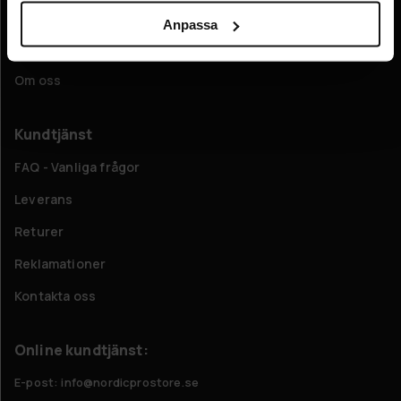
Information
Anpassa
Företagsinformation
Om oss
Kundtjänst
FAQ - Vanliga frågor
Leverans
Returer
Reklamationer
Kontakta oss
Online kundtjänst:
E-post: info@nordicprostore.se