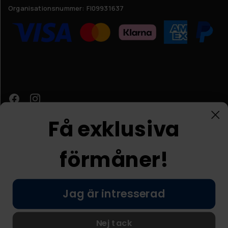
Organisationsnummer:
FI09931637
Få exklusiva
förmåner!
Kundtjänst
Jag är intresserad
© Nordic Prostore 2026
Allmänna villkor
Integritetspolicy
Nej tack