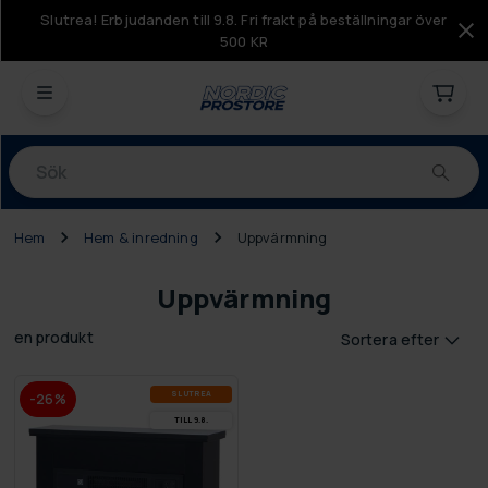
Slutrea! Erbjudanden till 9.8. Fri frakt på beställningar över
500 KR
Produkter
Hem
Hem & inredning
Uppvärmning
Uppvärmning
en produkt
Sortera efter
SLUT­REA
-26%
TILL 9.8.