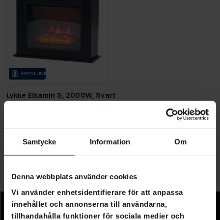
GRA­TIS LE­VE­RANS
Lykke Elkamin S, 2000W, Svart
3 290,00 kr
4 490,00 kr
Samtycke
Information
Om
Sida 1 av 1
Denna webbplats använder cookies
Uppvärmning
Vi använder enhetsidentifierare för att anpassa
innehållet och annonserna till användarna,
Information
tillhandahålla funktioner för sociala medier och