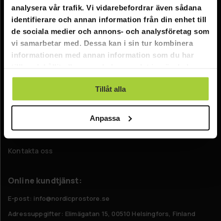
analysera vår trafik. Vi vidarebefordrar även sådana
Företagsinformation
identifierare och annan information från din enhet till
de sociala medier och annons- och analysföretag som
Om oss
vi samarbetar med. Dessa kan i sin tur kombinera
informationen med annan information som du har
Kundtjänst
tillhandahållit eller som de har samlat in när du har
använt deras tjänster.
FAQ - Vanliga frågor
Tillåt alla
Leverans
Returer
Anpassa
Reklamationer
Kontakta oss
Online kundtjänst:
E-post: info@nordicprostore.se
Adressuppgifter:
Elimägatan 15, 00510 Helsingfors, Finland