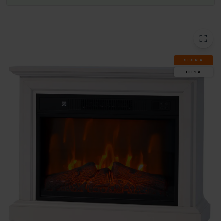
SLUT­REA
TILL 9.8.