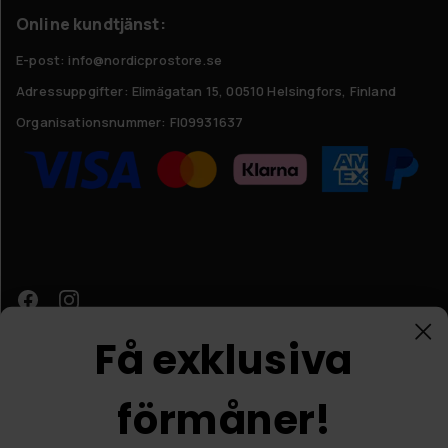
Online kundtjänst:
E-post: info@nordicprostore.se
Adressuppgifter:
Elimägatan 15, 00510 Helsingfors, Finland
Organisationsnummer:
FI09931637
Få exklusiva
förmåner!
Kundtjänst