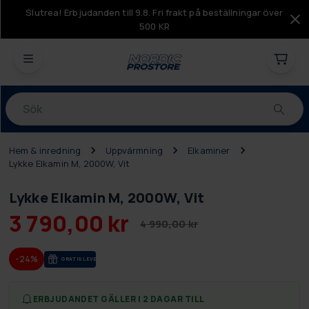
Slutrea! Erbjudanden till 9.8. Fri frakt på beställningar över
500 KR
Produkter
Hem & inredning
Uppvärmning
Elkaminer
Lykke Elkamin M, 2000W, Vit
Lykke Elkamin M, 2000W, Vit
3 790,00 kr
4 990,00 kr
-24%
GRA­TIS LE­VE­RANS
ERBJUDANDET GÄLLER I 2 DAGAR TILL