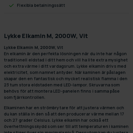
Flexibla betalningssätt
Lykke Elkamin M, 2000W, Vit
Lykke Elkamin M, 2000W, Vit
En elkamin är den perfekta lösningen när du inte har någon
traditionell eldstad i ditt hem och vill ha lite extra mysighet
och extra värme i ditt vardagsrum. Lykke elkamin drivs med
elektricitet, som namnet antyder. När kaminen är påslagen
skapar den en fantastisk och mycket realistisk flamma i den
23 tum stora eldstaden med LED-lampor. Skruvarna som
behövs för att montera LED-panelen finns i samma påse
som fjärrkontrollen.
Elkaminen har en strömbrytare för att justera värmen och
du kan ställa in den så att den producerar värme mellan 17
och 27 grader Celsius. Lykke elkamin har också ett
överhettningsskydd som ser till att temperaturen i kaminen
inte stiger över sin maximala nivå. Dessutom kan du justera