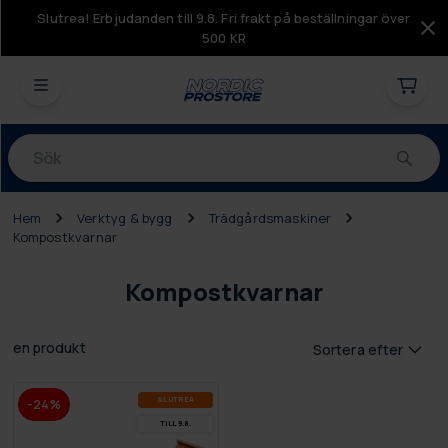
Slutrea! Erbjudanden till 9.8. Fri frakt på beställningar över
500 KR
Produkter
Hem
Verktyg & bygg
Trädgårdsmaskiner
Kompostkvarnar
Kompostkvarnar
en produkt
Sortera efter
SLUT­REA
-24%
TILL 9.8.