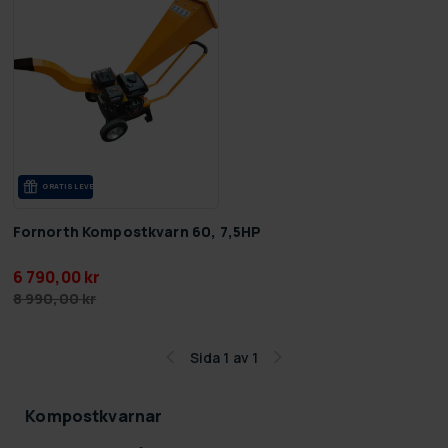
GRA­TIS LE­VE­RANS
Fornorth Kompostkvarn 60, 7,5HP
6 790,00 kr
8 990,00 kr
Sida 1 av 1
Kompostkvarnar