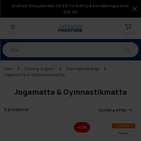
Slutrea! Erbjudanden till 9.8. Fri frakt på beställningar över
500 KR
Produkter
Hem
Träning & sport
Träningsredskap
Jogamatta & Gymnastikmatta
Jogamatta & Gymnastikmatta
6 produkter
Sortera efter
SLUT­REA
-43%
TILL 9.8.