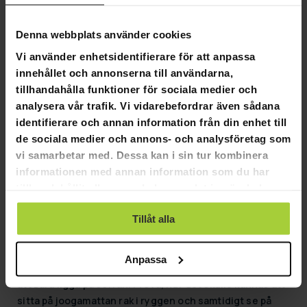
169,00 kr
GRA­TIS LE­VE­RANS
399,00 kr
Denna webbplats använder cookies
AirTrack Nordic Gymnastikm
Vi använder enhetsidentifierare för att anpassa
innehållet och annonserna till användarna,
1 190,00 kr
tillhandahålla funktioner för sociala medier och
1 990,00 kr
analysera vår trafik. Vi vidarebefordrar även sådana
identifierare och annan information från din enhet till
de sociala medier och annons- och analysföretag som
Sida 1 av 1
vi samarbetar med. Dessa kan i sin tur kombinera
informationen med annan information som du har
Jogamatta & Gymnastikmatta
tillhandahållit eller som de har samlat in när du har
använt deras tjänster.
Jogamatta eller gymnastikmatta är ett nödvändigt
Tillåt alla
tillbehör för jogaren samt hemmatränaren.
I jogan kan du komma igång med endast jogamattan.
Anpassa
Jogamattan erbjuder en utomordentligt alternativ till
att bara ligga på soffan. Pröva, hur det skulle kännas att
sitta på joogamattan rak i ryggen och samtidigt se på