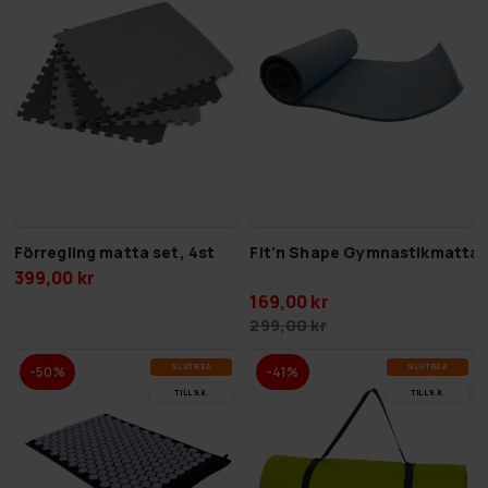
Förregling matta set, 4st
Fit'n Shape Gymnastikmatta
399,00 kr
169,00 kr
299,00 kr
SLUT­REA
SLUT­REA
-50%
-41%
TILL 9.8.
TILL 9.8.