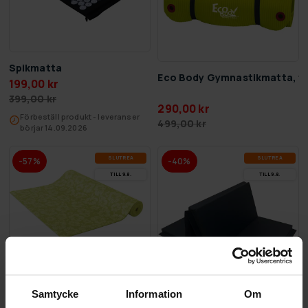
Spikmatta
Eco Body Gymnastikmatta, t
199,00 kr
399,00 kr
290,00 kr
Förbeställ produkt - leveranser
499,00 kr
börjar 14.09.2026
SLUT­REA
SLUT­REA
-57%
-40%
TILL 9.8.
TILL 9.8.
Eco Body Jogamatta Gymnastikmatta
Samtycke
Information
Om