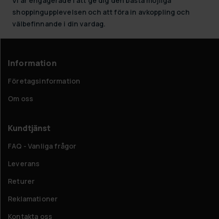
Vi är engagerade i att ge dig den bästa möjliga
shoppingupplevelsen och att föra in avkoppling och
välbefinnande i din vardag.
Information
Företagsinformation
Om oss
Kundtjänst
FAQ - Vanliga frågor
Leverans
Returer
Reklamationer
Kontakta oss