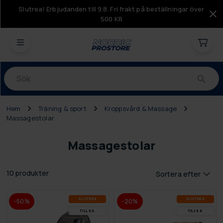
Slutrea! Erbjudanden till 9.8. Fri frakt på beställningar över
500 KR
Produkter
Hem
Träning & sport
Kroppsvård & Massage
Massagestolar
Massagestolar
10 produkter
Sortera efter
SLUT­REA
SLUT­REA
-50%
-20%
TILL 9.8.
TILL 9.8.