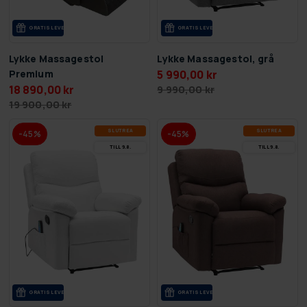
GRA­TIS LE­VE­RANS
GRA­TIS LE­VE­RANS
Lykke Massagestol
Lykke Massagestol, grå
Premium
5 990,00 kr
18 890,00 kr
9 990,00 kr
19 900,00 kr
SLUT­REA
SLUT­REA
-45%
-45%
TILL 9.8.
TILL 9.8.
GRA­TIS LE­VE­RANS
GRA­TIS LE­VE­RANS