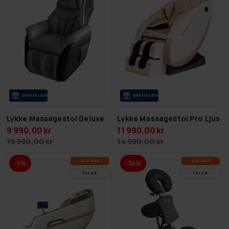
GRA­TIS LE­VE­RANS
GRA­TIS LE­VE­RANS
Lykke Massagestol Deluxe
Lykke Massagestol Pro Ljus
9 990,00 kr
11 990,00 kr
19 990,00 kr
14 990,00 kr
SLUT­REA
SLUT­REA
-5%
-36%
TILL 9.8.
TILL 9.8.