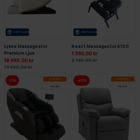
GRA­TIS LE­VE­RANS
GRA­TIS LE­VE­RANS
Lykke Massagestol
React Massagestol A100
Premium Ljus
1 390,00 kr
18 990,00 kr
2 190,00 kr
19 990,00 kr
SLUT­REA
SLUT­REA
-5%
-40%
TILL 9.8.
TILL 9.8.