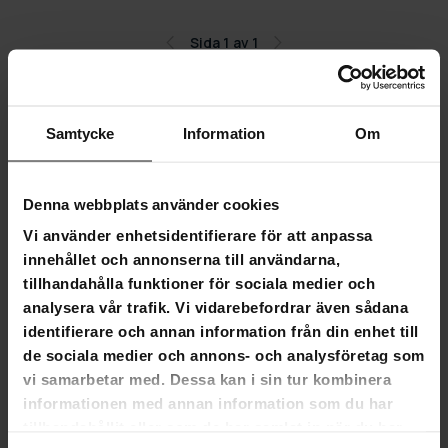
Sida 1 av 1
Massagestolar
Samtycke
Information
Om
Varför köpa från oss?
När det gäller massagestolar är vi de ledande
experterna i branschen. Vi erbjuder ett brett utbud av
Denna webbplats använder cookies
massagestolar av hög kvalitet, designade för att
Vi använder enhetsidentifierare för att anpassa
förbättra ditt välbefinnande och din avkoppling. Jämfört
innehållet och annonserna till användarna,
med våra konkurrenter erbjuder vi utmärkt kundservice,
tillhandahålla funktioner för sociala medier och
konkurrenskraftiga priser och snabb leverans. Vårt mål
analysera vår trafik. Vi vidarebefordrar även sådana
är att säkerställa att du hittar den perfekta
identifierare och annan information från din enhet till
massagestolen som uppfyller alla dina behov och
de sociala medier och annons- och analysföretag som
förväntningar.
vi samarbetar med. Dessa kan i sin tur kombinera
informationen med annan information som du har
Massagestolar
tillhandahållit eller som de har samlat in när du har