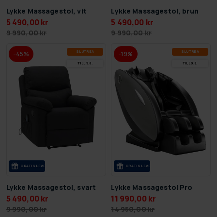
Lykke Massagestol, vit
Lykke Massagestol, brun
5 490,00 kr
5 490,00 kr
9 990,00 kr
9 990,00 kr
SLUT­REA
SLUT­REA
-45%
-19%
TILL 9.8.
TILL 9.8.
GRA­TIS LE­VE­RANS
GRA­TIS LE­VE­RANS
Lykke Massagestol, svart
Lykke Massagestol Pro
5 490,00 kr
11 990,00 kr
9 990,00 kr
14 950,00 kr