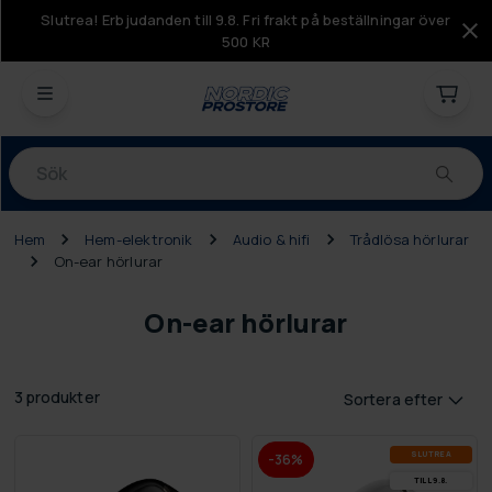
Slutrea! Erbjudanden till 9.8. Fri frakt på beställningar över
500 KR
Produkter
Hem
Hem-elektronik
Audio & hifi
Trådlösa hörlurar
On-ear hörlurar
On-ear hörlurar
3 produkter
Sortera efter
SLUT­REA
-36%
TILL 9.8.