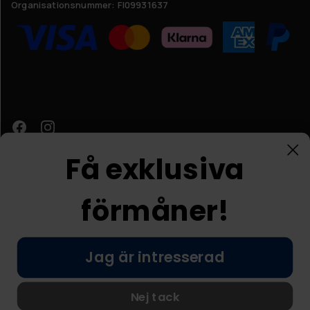
Organisationsnummer:
FI09931637
Få exklusiva
förmåner!
Kundtjänst
Jag är intresserad
© Nordic Prostore 2026
Allmänna villkor
Integritetspolicy
Nej tack