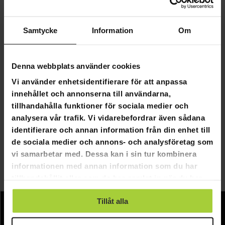
Samtycke
Information
Om
Denna webbplats använder cookies
GRA­TIS LE­VE­RANS
Vi använder enhetsidentifierare för att anpassa
Kuura Bass Pro around-ear brusreducerande trådlösa hörlu
innehållet och annonserna till användarna,
tillhandahålla funktioner för sociala medier och
analysera vår trafik. Vi vidarebefordrar även sådana
1 990,00 kr
identifierare och annan information från din enhet till
de sociala medier och annons- och analysföretag som
vi samarbetar med. Dessa kan i sin tur kombinera
Sida 1 av 1
informationen med annan information som du har
tillhandahållit eller som de har samlat in när du har
On-ear hörlurar
använt deras tjänster.
Tillåt alla
Information