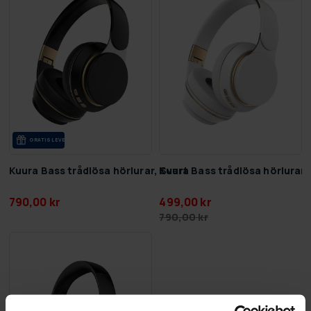
GRA­TIS LE­VE­RANS
Kuura Bass trådlösa hörlurar, Svart
Kuura Bass trådlösa hörlurar, 
790,00 kr
499,00 kr
790,00 kr