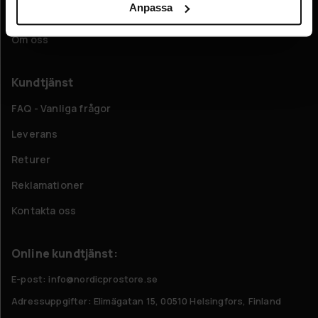
Anpassa
Företagsinformation
Om oss
Kundtjänst
FAQ - Vanliga frågor
Leverans
Returer
Reklamationer
Kontakta oss
Online kundtjänst:
E-post: info@nordicprostore.se
Adressuppgifter:
Elimägatan 15, 00510 Helsingfors, Finland