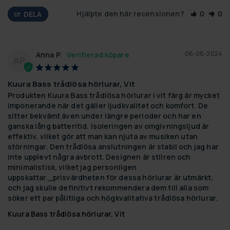
Hjälpte den här recensionen?
0
0
DELA
06-08-2024
Anna P.
AP
Kuura Bass trådlösa hörlurar, Vit
Produkten Kuura Bass trådlösa hörlurar i vit färg är mycket 
imponerande när det gäller ljudkvalitet och komfort. De 
sitter bekvämt även under längre perioder och har en 
ganska lång batteritid. Isoleringen av omgivningsljud är 
effektiv, vilket gör att man kan njuta av musiken utan 
störningar. Den trådlösa anslutningen är stabil och jag har 
inte upplevt några avbrott. Designen är stilren och 
minimalistisk, vilket jag personligen 
uppskattar._prisvärdheten för dessa hörlurar är utmärkt, 
och jag skulle definitivt rekommendera dem till alla som 
söker ett par pålitliga och högkvalitativa trådlösa hörlurar.
Kuura Bass trådlösa hörlurar, Vit