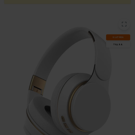
SLUT­REA
TILL 9.8.