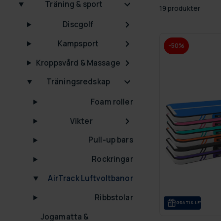
Träning & sport
19 produkter
Discgolf
Kampsport
-50%
Kroppsvård & Massage
Träningsredskap
Foam roller
Vikter
Pull-up bars
Rockringar
AirTrack Luftvoltbanor
Ribbstolar
GRA­TIS LE­VE­RANS
Jogamatta &