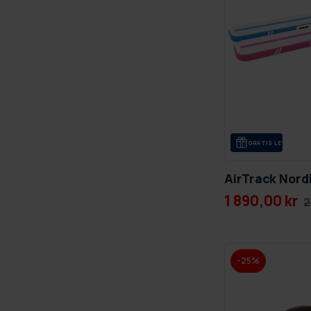
GRA­TIS LE­VE­RANS
AirTrack Nord
1 890,00 kr
2
-25%