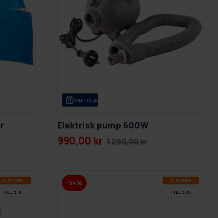
GRA­TIS LE­VE­RANS
r
Elektrisk pump 600W
990,00 kr
1 290,00 kr
SLUT­REA
SLUT­REA
-54%
TILL 9.8.
TILL 9.8.