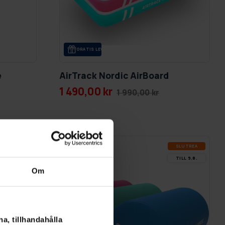
GRA­TIS LE­VE­RANS
e
AirTrack Nordic AirBoard
1 490,00 kr
1 990,00 kr
SLUT­REA
SLUT­REA
-25%
TILL 9.8.
TILL 9.8.
Om
a, tillhandahålla