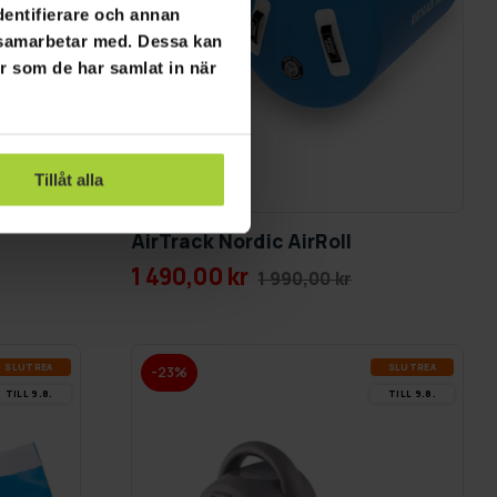
dentifierare och annan
i samarbetar med. Dessa kan
er som de har samlat in när
Tillåt alla
GRA­TIS LE­VE­RANS
AirTrack Nordic AirRoll
1 490,00 kr
1 990,00 kr
SLUT­REA
SLUT­REA
-23%
TILL 9.8.
TILL 9.8.