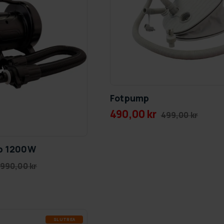
Fotpump
490,00 kr
499,00 kr
mp 1200W
 990,00 kr
SLUT­REA