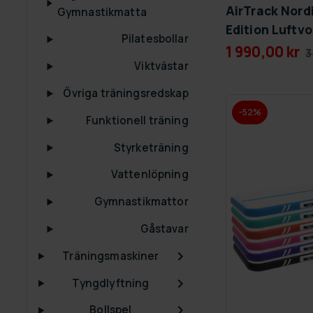
AirTrack Nord
Gymnastikmatta
Edition Luftv
Pilatesbollar
1 990,00 kr
3
Viktvästar
Övriga träningsredskap
-52%
Funktionell träning
Styrketräning
Vattenlöpning
Gymnastikmattor
Gåstavar
Träningsmaskiner
Tyngdlyftning
Bollspel