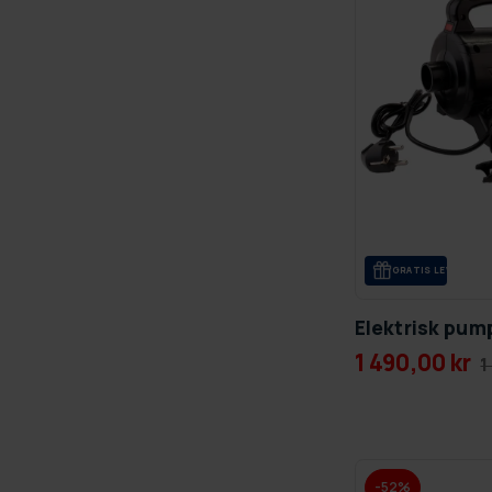
GRA­TIS LE­VE­RANS
Elektrisk pu
1 490,00 kr
1
-52%