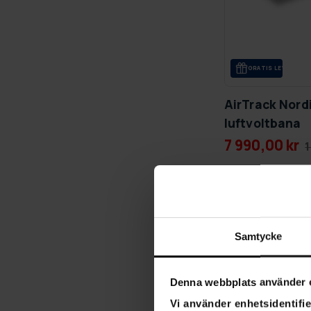
GRA­TIS LE­VE­RANS
AirTrack Nord
luftvoltbana
7 990,00 kr
1
-20%
Samtycke
Denna webbplats använder 
Vi använder enhetsidentifie