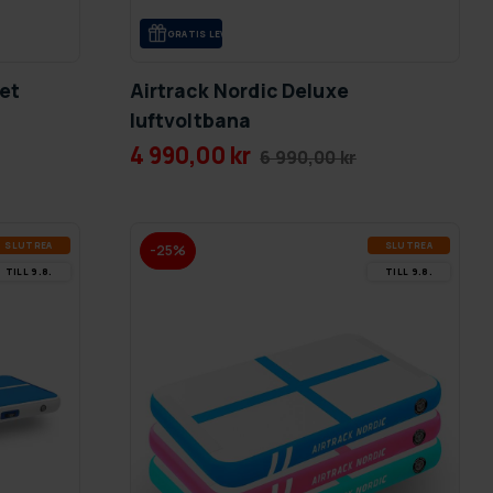
GRA­TIS LE­VE­RANS
set
Airtrack Nordic Deluxe
luftvoltbana
4 990,00 kr
6 990,00 kr
SLUT­REA
SLUT­REA
-25%
TILL 9.8.
TILL 9.8.