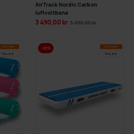
AirTrack Nordic Carbon
luftvoltbana
3 490,00 kr
5 990,00 kr
SLUT­REA
SLUT­REA
-28%
TILL 9.8.
TILL 9.8.