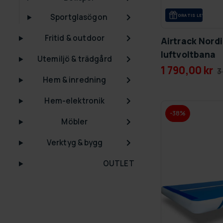
Sportglasögon
GRA­TIS LE­VE­RANS
Fritid & outdoor
Airtrack Nord
luftvoltbana
Utemiljö & trädgård
1 790,00 kr
3
Hem & inredning
Hem-elektronik
-38%
Möbler
Verktyg & bygg
OUTLET