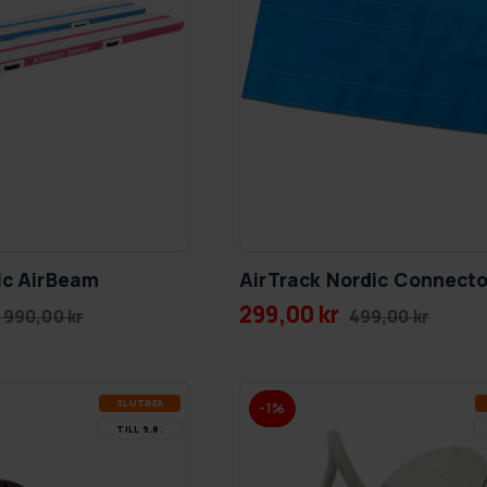
ic AirBeam
AirTrack Nordic Connecto
299,00 kr
 990,00 kr
499,00 kr
SLUT­REA
-1%
TILL 9.8.