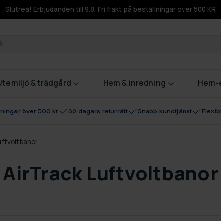
Slutrea! Erbjudanden till 9.8. Fri frakt på beställningar över 500 KR
odukter
Utemiljö & trädgård
Hem & inredning
Hem-e
llningar över 500 kr
60 dagars returrätt
Snabb kundtjänst
Flexi
uftvoltbanor
AirTrack Luftvoltbanor