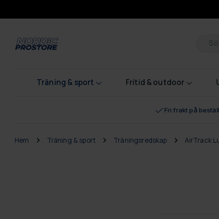
Pr
Träning & sport
Fritid & outdoor
Fri frakt på bestä
Hem
Träning & sport
Träningsredskap
AirTrack L