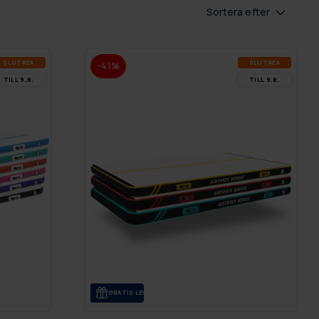
Sortera efter
SLUT­REA
SLUT­REA
-41%
TILL 9.8.
TILL 9.8.
GRA­TIS LE­VE­RANS