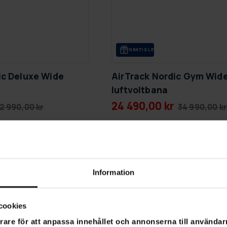
GRA­TIS LE­VE­RANS
ic Deluxe Wide
AirTrack Nordic Gym Wid
luftvoltbana
24 490,00 kr
2 990,00 kr
34 990,00 kr
SLUT­REA
-20%
TILL 9.8.
Information
cookies
rare för att anpassa innehållet och annonserna till användarn