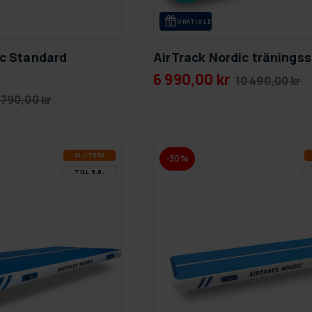
GRA­TIS LE­VE­RANS
ic Standard
AirTrack Nordic tränings
6 990,00 kr
10 490,00 kr
 790,00 kr
SLUT­REA
-30%
TILL 9.8.