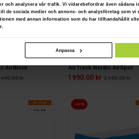
er och analysera vår trafik. Vi vidarebefordrar även sådana i
 till de sociala medier och annons- och analysföretag som v
tionen med annan information som du har tillhandahållit ell
r.
Anpassa
GRA­TIS LE­VE­RANS
c AirBlock
AirTrack Nordic AirSpot
1 990,00 kr
 490,00 kr
2 490,00 kr
SLUT­REA
-40%
TILL 9.8.