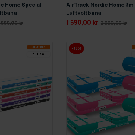
ic Home Special
AirTrack Nordic Home 3m
oltbana
Luftvoltbana
1 690,00 kr
 990,00 kr
2 990,00 kr
SLUT­REA
-33%
TILL 9.8.