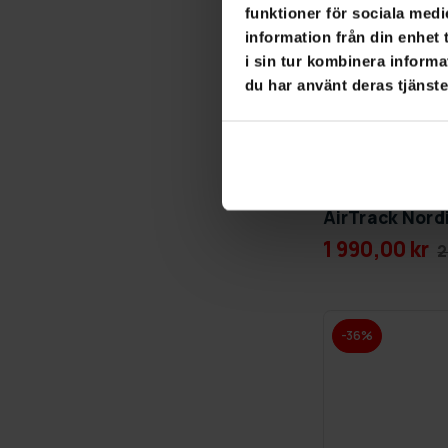
funktioner för sociala medi
information från din enhet
i sin tur kombinera informa
du har använt deras tjänste
GRA­TIS LE­VE­RANS
AirTrack Nordi
1 990,00 kr
2
-36%