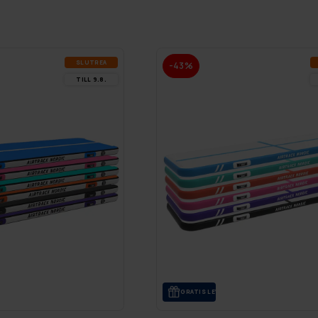
SLUT­REA
-43%
TILL 9.8.
GRA­TIS LE­VE­RANS