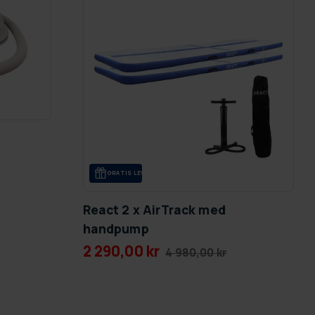
GRA­TIS LE­VE­RANS
React 2 x AirTrack med
handpump
2 290,00 kr
4 980,00 kr