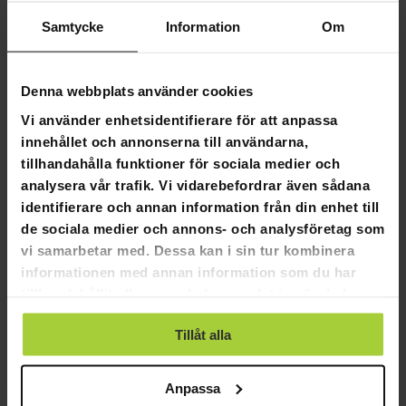
Samtycke
Information
Om
3
0
0
Denna webbplats använder cookies
0
0
Vi använder enhetsidentifierare för att anpassa
innehållet och annonserna till användarna,
SKRIV EN RECENSION
tillhandahålla funktioner för sociala medier och
analysera vår trafik. Vi vidarebefordrar även sådana
STÄLL EN FRÅGA
identifierare och annan information från din enhet till
de sociala medier och annons- och analysföretag som
vi samarbetar med. Dessa kan i sin tur kombinera
Recensioner
Frågor
informationen med annan information som du har
tillhandahållit eller som de har samlat in när du har
använt deras tjänster.
Tillåt alla
08-16-2023
Anonymous
A
Anpassa