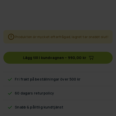
Produkten är mycket efterfrågad, lagret tar snabbt slut!
Lägg till i kundvagnen
–
990,00 kr
Fri frakt
på beställningar över 500 kr
60 dagars returpolicy
Snabb & pålitlig kundtjänst