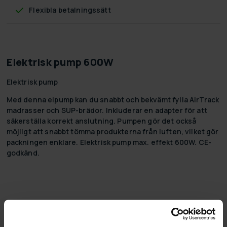
Flexibla betalningssätt
Elektrisk pump 600W
Elektrisk pump
Med denna elpump kan du snabbt och bekvämt fylla AirTrack
madrasser och SUP-brädor. Inkluderar en adapter för att
säkerställa korrekt anslutning. Pumpen gör det också
möjligt att snabbt tömma produkterna från luften, vilket gör
packningen enklare. Elektrisk pump max. effekt 600W. CE-
godkänd.
5,0
Baserat på 3 recensioner