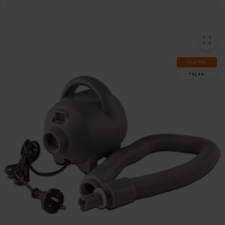
SLUT­REA
TILL 9.8.