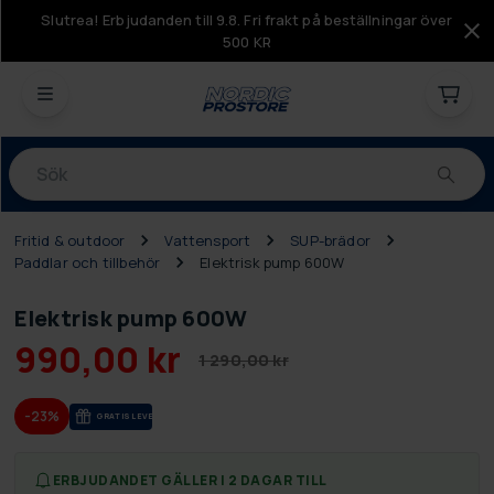
Slutrea! Erbjudanden till 9.8. Fri frakt på beställningar över
500 KR
Produkter
Fritid & outdoor
Vattensport
SUP-brädor
Paddlar och tillbehör
Elektrisk pump 600W
Elektrisk pump 600W
990,00 kr
1 290,00 kr
-23%
GRA­TIS LE­VE­RANS
ERBJUDANDET GÄLLER I 2 DAGAR TILL