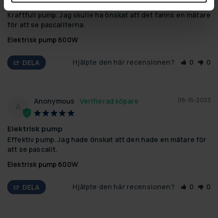
Elektrisk pump
Kraftfull pump. Jag skulle ha önskat att det fanns en mätare 
för att se pascaliterna.
Elektrisk pump 600W
Hjälpte den här recensionen?
0
0
DELA
08-16-2023
Anonymous
A
Elektrisk pump
Effektiv pump. Jag hade önskat att den hade en mätare för 
att se pascalit.
Elektrisk pump 600W
Hjälpte den här recensionen?
0
0
DELA