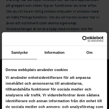
på greppet och vilken typ av funktioner du letar efter.
Om du vill ha en rörlig snösko erbjuder vi snöskor med
en hällyftningsfunktion. Om du vill ha styva skor har vi
även ett sortiment utan denna egenskap.
Snöskostänger är en bra hjälp med snöskor och för
andra utomhusaktiviteter. I vårt sortiment hittar du
justerbara stolpar som är lätta att justera för att passa
dig. Stavarna har ett löstagbart spänne som är lämpligt
för att gå på snö.
Samtycke
Information
Om
Denna webbplats använder cookies
Information
Vi använder enhetsidentifierare för att anpassa
Företagsinformation
innehållet och annonserna till användarna,
tillhandahålla funktioner för sociala medier och
Om oss
analysera vår trafik. Vi vidarebefordrar även sådana
identifierare och annan information från din enhet till
Kundtjänst
de sociala medier och annons- och analysföretag som