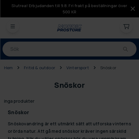
Slutrea! Erbjudanden till 9.8. Fri frakt på beställningar över
500 KR
Produkter
Hem
Fritid & outdoor
Vintersport
Snöskor
Snöskor
inga produkter
Snöskor
Snöskovandring är ett utmärkt sätt att utforska vinterns
orörda natur. Att gå med snöskor kräver ingen särskild
träning. När du väljer snöskor bör du vara uppmärksam