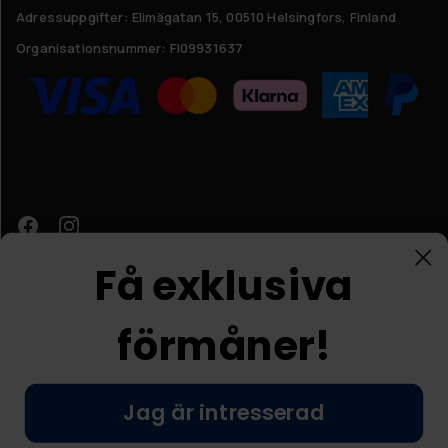
Adressuppgifter:
Elimägatan 15, 00510 Helsingfors, Finland
Organisationsnummer:
FI09931637
Få exklusiva
förmåner!
Kundtjänst
Jag är intresserad
© Nordic Prostore 2026
Allmänna villkor