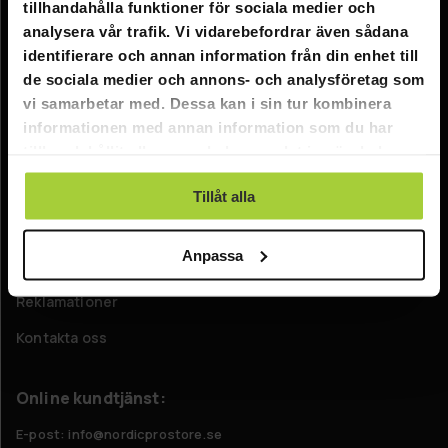
tillhandahålla funktioner för sociala medier och
Information
analysera vår trafik. Vi vidarebefordrar även sådana
identifierare och annan information från din enhet till
Företagsinformation
de sociala medier och annons- och analysföretag som
Om oss
vi samarbetar med. Dessa kan i sin tur kombinera
informationen med annan information som du har
tillhandahållit eller som de har samlat in när du har
Kundtjänst
använt deras tjänster.
FAQ - Vanliga frågor
Tillåt alla
Leverans
Anpassa
Returer
Reklamationer
Kontakta oss
Online kundtjänst:
E-post: info@nordicprostore.se