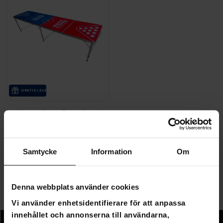
GRA­TIS LE­VE­RANS
Nordcore Beer Pong Bord
240x60x70CM
1 190,00 kr
1 990,00 kr
Samtycke
Information
Om
Sida 1 av 1
Denna webbplats använder cookies
Vi använder enhetsidentifierare för att anpassa
Beer pong bord
innehållet och annonserna till användarna,