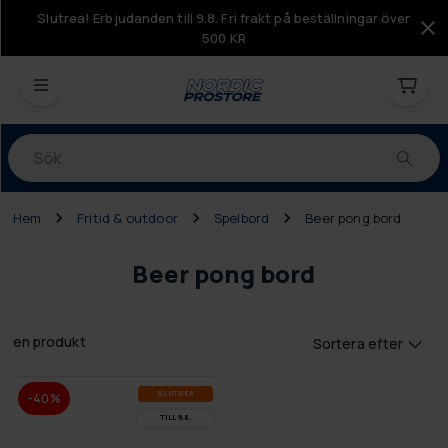
Slutrea! Erbjudanden till 9.8. Fri frakt på beställningar över
500 KR
Produkter
Hem
Fritid & outdoor
Spelbord
Beer pong bord
Beer pong bord
en produkt
Sortera efter
SLUT­REA
-40%
TILL 9.8.