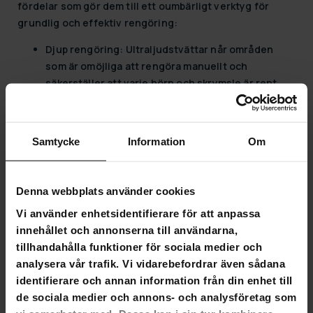
fördelar som gör dem till ett oumbärligt verktyg för
grundlig och effektiv rengöring:
Djup rengöring:
Ultraljudstvättar når områden
som är omöjliga att rengöra manuellt och
säkerställer att varje hörn och skrymsle är rent.
Skonsam mot föremål:
Trots sin kraftfulla
rengöringseffekt är ultraljudstvättar skonsamma
mot känsliga föremål och förhindrar skador.
Samtycke
Information
Om
Tidsbesparande:
Dessa rengöringsenheter
minskar rengöringstiden avsevärt jämfört med
traditionella metoder, så att du kan fokusera på
Denna webbplats använder cookies
andra uppgifter.
Vi använder enhetsidentifierare för att anpassa
Miljövänlig:
Ultraljudsrengöring kräver färre
innehållet och annonserna till användarna,
starka kemikalier, vilket gör det till ett mer
tillhandahålla funktioner för sociala medier och
miljövänligt alternativ.
analysera vår trafik. Vi vidarebefordrar även sådana
Mångsidighet:
Lämplig för ett brett utbud av
identifierare och annan information från din enhet till
användningsområden, från smycken och klockor
de sociala medier och annons- och analysföretag som
till industriella delar och medicinska instrument.