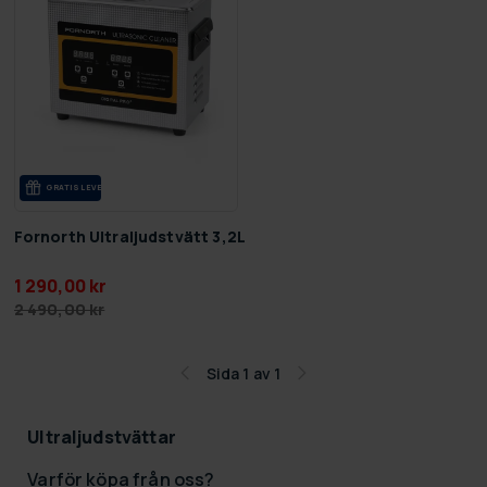
GRA­TIS LE­VE­RANS
Fornorth Ultraljudstvätt 3,2L
1 290,00 kr
2 490,00 kr
Sida 1 av 1
Ultraljudstvättar
Varför köpa från oss?