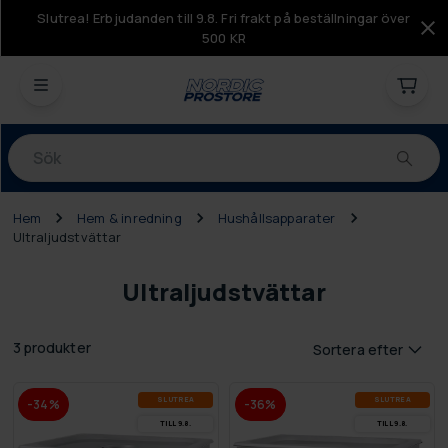
Slutrea! Erbjudanden till 9.8. Fri frakt på beställningar över
500 KR
Produkter
Hem
Hem & inredning
Hushållsapparater
Ultraljudstvättar
Ultraljudstvättar
3 produkter
Sortera efter
SLUT­REA
SLUT­REA
-34%
-36%
TILL 9.8.
TILL 9.8.