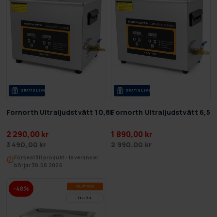
GRA­TIS LE­VE­RANS
GRA­TIS LE­VE­RANS
Fornorth Ultraljudstvätt 10,8L
Fornorth Ultraljudstvätt 6,5L
2 290,00 kr
1 890,00 kr
3 490,00 kr
2 990,00 kr
Förbeställ produkt - leveranser
börjar 30.08.2026
SLUT­REA
-48%
TILL 9.8.