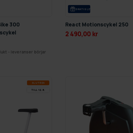
GRA­TIS LE­VE­RANS
Bike 300
React Motionscykel 250
scykel
2 490,00 kr
ukt - leveranser börjar
SLUT­REA
TILL 12.8.