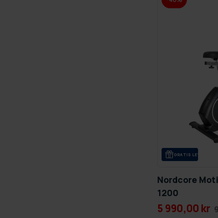
GRA­TIS LE­VE­RANS
Nordcore Mot
1200
5 990,00 kr