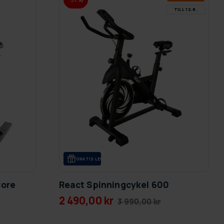
TILL 12.8.
GRA­TIS LE­VE­RANS
Core
React Spinningcykel 600
2 490,00 kr
3 990,00 kr