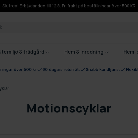
Slutrea! Erbjudanden till 12.8. Fri frakt på beställningar över 500 KR
odukter
Utemiljö & trädgård
Hem & inredning
Hem-e
llningar över 500 kr
60 dagars returrätt
Snabb kundtjänst
Flexi
yklar
Motionscyklar