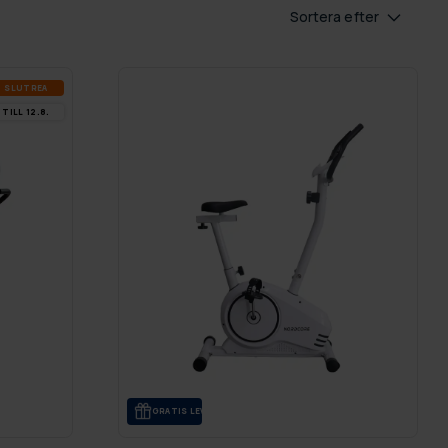
Sortera efter
SLUT­REA
TILL 12.8.
GRA­TIS LE­VE­RANS