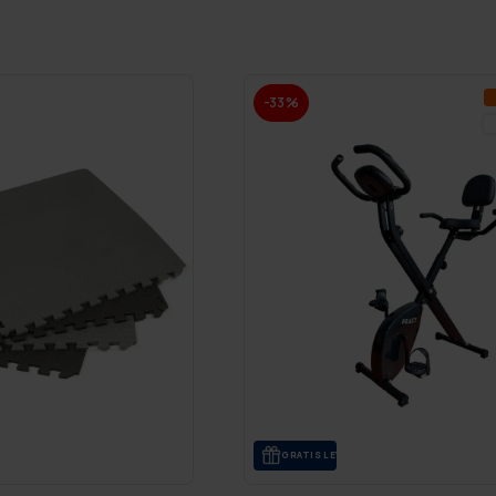
-33%
GRA­TIS LE­VE­RANS