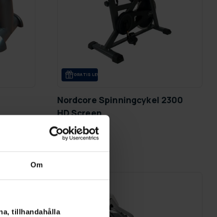
GRA­TIS LE­VE­RANS
Nordcore Spinningcykel 2300
HD Screen
7 990,00 kr
Om
SLUT­REA
TILL 12.8.
a, tillhandahålla