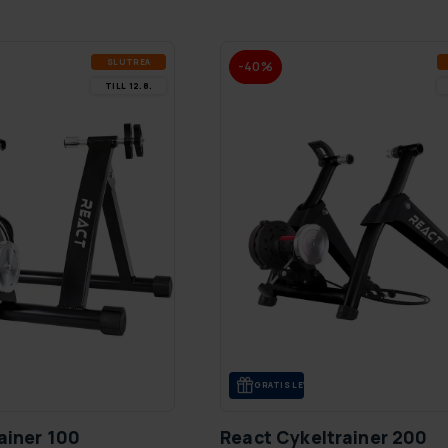
SLUT­REA
-40%
TILL 12.8.
GRA­TIS LE­VE­RANS
ainer 100
React Cykeltrainer 200