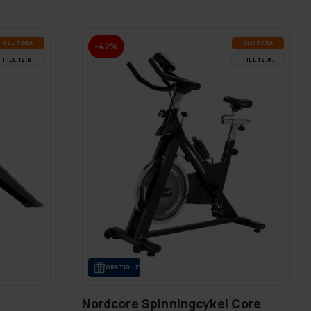
SLUT­REA
SLUT­REA
-42%
TILL 12.8.
TILL 12.8.
GRA­TIS LE­VE­RANS
Nordcore Spinningcykel Core