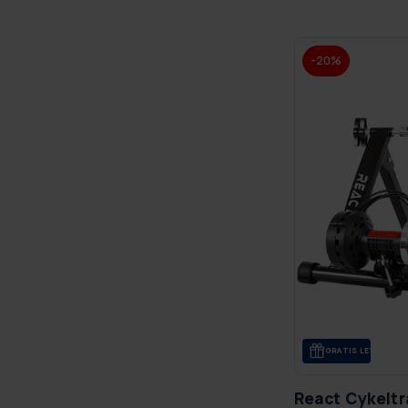
-20%
GRA­TIS LE­VE­RANS
React Cykeltr