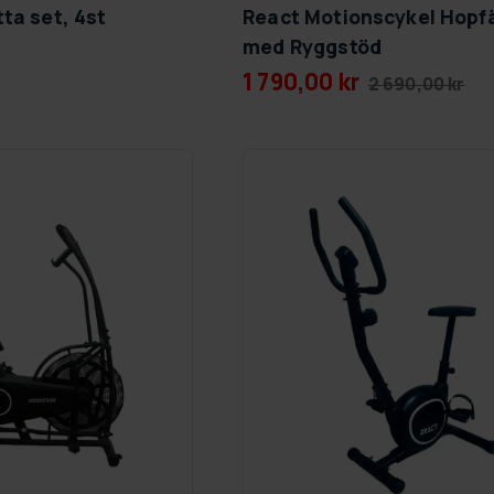
ta set, 4st
React Motionscykel Hopfä
med Ryggstöd
1 790,00 kr
2 690,00 kr