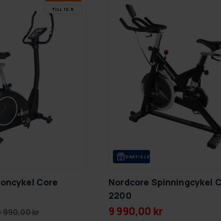
TILL 12.8.
GRA­TIS LE­VE­RANS
ioncykel Core
Nordcore Spinningcykel 
2200
9 990,00 kr
9 990,00 kr