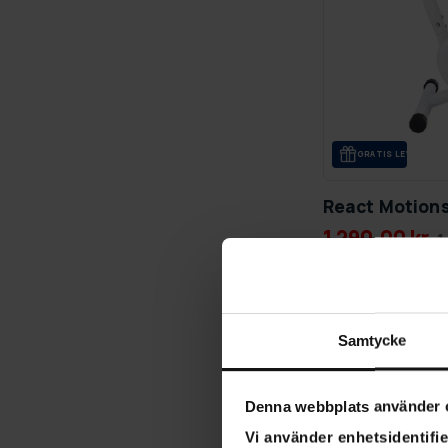
GRA­TIS LE­VE­RANS
React Motions
1 290,00 kr
1
Förbeställ prod
14.09.2026
Samtycke
Denna webbplats använder 
Vi använder enhetsidentifie