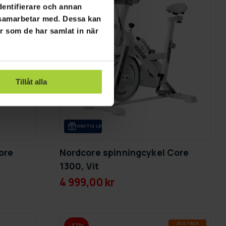
dentifierare och annan
i samarbetar med. Dessa kan
er som de har samlat in när
Tillåt alla
GRA­TIS LE­VE­RANS
ore
Nordcore spinningcykel Core
1300, Vit
4 999,00 kr
SLUT­REA
-37%