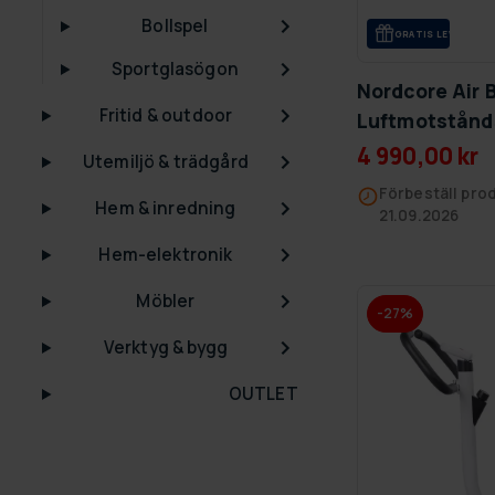
Bollspel
GRA­TIS LE­VE­RANS
Sportglasögon
Nordcore Air 
Fritid & outdoor
Luftmotstånd
4 990,00 kr
Utemiljö & trädgård
Förbeställ prod
Hem & inredning
21.09.2026
Hem-elektronik
Möbler
-27%
Verktyg & bygg
OUTLET