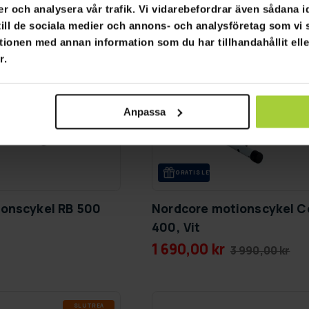
er och analysera vår trafik. Vi vidarebefordrar även sådana i
 till de sociala medier och annons- och analysföretag som v
tionen med annan information som du har tillhandahållit ell
r.
Anpassa
GRA­TIS LE­VE­RANS
ionscykel RB 500
Nordcore motionscykel C
400, Vit
1 690,00 kr
3 990,00 kr
SLUT­REA