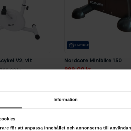
GRA­TIS LE­VE­RANS
cykel V2, vit
Nordcore Minibike 150
999,00 kr
 790,00 kr
ukt - leveranser börjar
Information
-57%
cookies
rare för att anpassa innehållet och annonserna till användarn