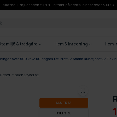
Slutrea! Erbjudanden till 9.8. Fri frakt på beställningar över 500 KR
odukter
Utemiljö & trädgård
Hem & inredning
Hem-e
llningar över 500 kr
60 dagars returrätt
Snabb kundtjänst
Flexi
React motionscykel V2
R
SLUT­REA
TILL 9.8.