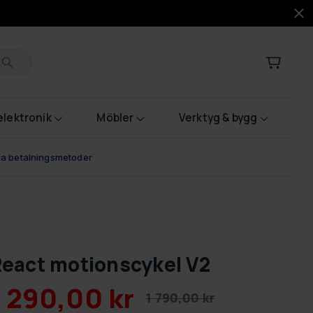
lektronik
Möbler
Verktyg & bygg
bla betalningsmetoder
eact motionscykel V2
1 290,00 kr
1 790,00 kr