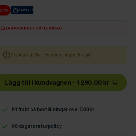
-27%
GRA­TIS LE­VE­RANS
ERBJUDANDET GÄLLER IDAG
Skynda dig! Det finns bara några få kvar!
Lägg till i kundvagnen
–
1 290,00 kr
Fri frakt
på beställningar över 500 kr
60 dagars returpolicy