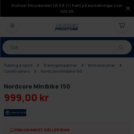
Slutrea! Erbjudanden till 9.8. Fri frakt på beställningar över
500 KR
Produkter
Träning & sport
Träningsmaskiner
Motionscyklar
Cykeltrainers
Nordcore Minibike 150
Nordcore Minibike 150
999,00 kr
GRA­TIS LE­VE­RANS
ERBJUDANDET GÄLLER IDAG