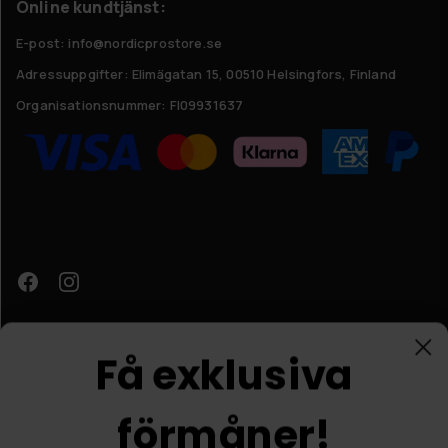
Online kundtjänst:
E-post: info@nordicprostore.se
Adressuppgifter:
Elimägatan 15, 00510 Helsingfors, Finland
Organisationsnummer:
FI09931637
Få exklusiva
förmåner!
Kundtjänst