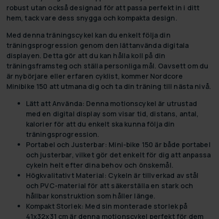
robust utan också designad för att passa perfekt in i ditt
hem, tack vare dess snygga och kompakta design.
Med denna träningscykel kan du enkelt följa din
träningsprogression genom den lättanvända digitala
displayen. Detta gör att du kan hålla koll på din
träningsframsteg och ställa personliga mål. Oavsett om du
är nybörjare eller erfaren cyklist, kommer Nordcore
Minibike 150 att utmana dig och ta din träning till nästa nivå.
Lätt att Använda:
Denna motionscykel är utrustad
med en digital display som visar tid, distans, antal,
kalorier för att du enkelt ska kunna följa din
träningsprogression.
Portabel och Justerbar:
Mini-bike 150 är både portabel
och justerbar, vilket gör det enkelt för dig att anpassa
cykeln helt efter dina behov och önskemål.
Högkvalitativt Material:
Cykeln är tillverkad av stål
och PVC-material för att säkerställa en stark och
hållbar konstruktion som håller länge.
Kompakt Storlek:
Med sin monterade storlek på
41x32x31 cm är denna motionscykel perfekt för dem