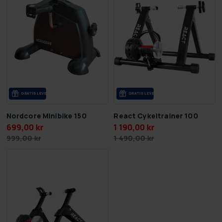
GRA­TIS LE­VE­RANS
GRA­TIS LE­VE­RANS
Nordcore Minibike 150
React Cykeltrainer 100
699,00 kr
1 190,00 kr
999,00 kr
1 490,00 kr