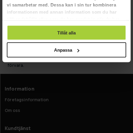
körställning som efterliknar verklig cykling bättre än på
vi samarbetar med. Dessa kan i sin tur kombinera
en motionscykel. Med cykeltrainaren kan du därför
informationen med annan information som du har
träna effektivt och förbättra din kondition och
tillhandahållit eller som de har samlat in när du har
trampteknik.
använt deras tjänster.
Tillåt alla
Med en cykeltrainare kan du fortsätta din cykelsäsong
även efter sommaren, och medan du cyklar hemma kan
Anpassa
du titta på tv i lugn och ro. Storleken på cykeltrainaren
är mer kompakt än en motionscykel, så den är lättare att
förvara.
Information
Företagsinformation
Om oss
Kundtjänst