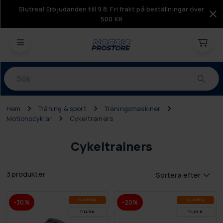
Slutrea! Erbjudanden till 9.8. Fri frakt på beställningar över
500 KR
Produkter
Hem
Träning & sport
Träningsmaskiner
Motionscyklar
Cykeltrainers
Cykeltrainers
3 produkter
Sortera efter
SLUT­REA
SLUT­REA
-30%
-20%
TILL 9.8.
TILL 9.8.