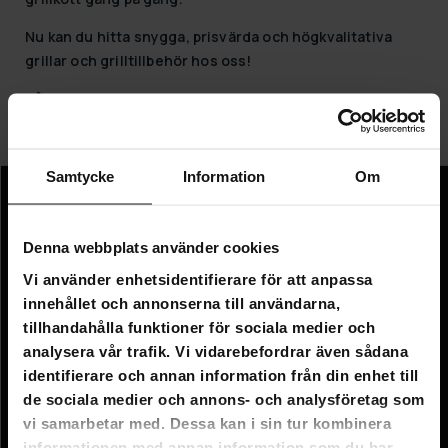
Nu kan du hitta snygga, prisvärda och högkvalitativa
grillar och grilltillbehör hos oss!
Så beställ nu!
Samtycke
Information
Om
Information
Denna webbplats använder cookies
Företagsinformation
Vi använder enhetsidentifierare för att anpassa
Om oss
innehållet och annonserna till användarna,
tillhandahålla funktioner för sociala medier och
Kundtjänst
analysera vår trafik. Vi vidarebefordrar även sådana
identifierare och annan information från din enhet till
FAQ - Vanliga frågor
de sociala medier och annons- och analysföretag som
Leverans
vi samarbetar med. Dessa kan i sin tur kombinera
informationen med annan information som du har