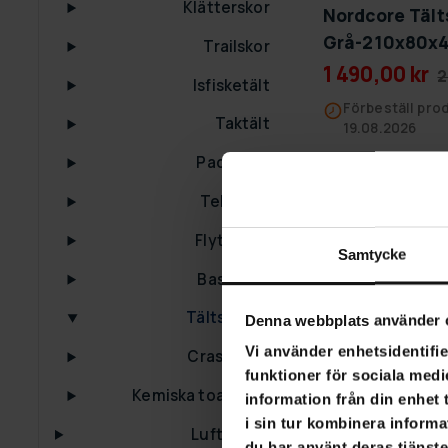
Klätterskor
Nordcore Täl
Grå-210x80x4
Trailskor
1 490,00 kr
2
Isfisketält
Förbeställ prod
Taktält
19.08.2026
Packrafts
Teleskop
Flytringar
-40%
Samtycke
Bastutält
Tältsängar
Denna webbplats använder 
Vi använder enhetsidentifie
Crashpads
funktioner för sociala medi
Kemiska toaletter
information från din enhet
i sin tur kombinera informa
Luftsoffor
du har använt deras tjänste