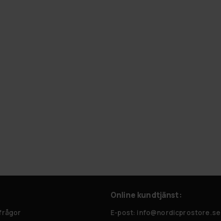
Online kundtjänst:
 frågor
E-post: info@nordicprostore.se