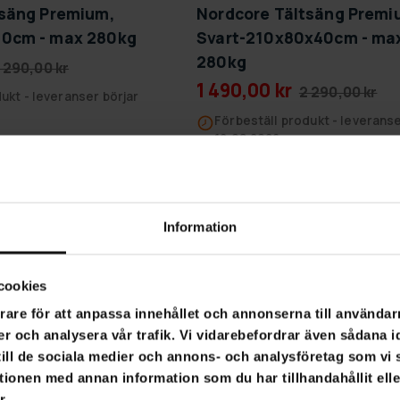
tsäng Premium,
Nordcore Tältsäng Premi
0cm - max 280kg
Svart-210x80x40cm - ma
280kg
 290,00 kr
1 490,00 kr
2 290,00 kr
ukt - leveranser börjar
Förbeställ produkt - leveranse
19.08.2026
SLUT­REA
-40%
Information
TILL 9.8.
cookies
rare för att anpassa innehållet och annonserna till användarn
er och analysera vår trafik. Vi vidarebefordrar även sådana i
 till de sociala medier och annons- och analysföretag som v
tionen med annan information som du har tillhandahållit ell
r.