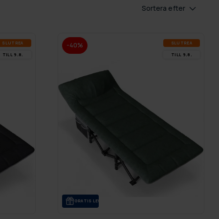
Sortera efter
SLUT­REA
SLUT­REA
-40%
TILL 9.8.
TILL 9.8.
GRA­TIS LE­VE­RANS