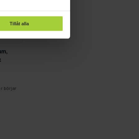
Tillåt alla
um,
x
r börjar