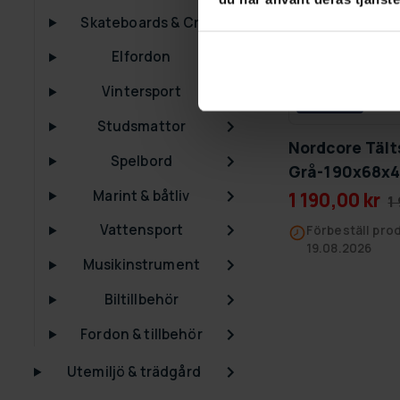
Skateboards & Cruisers
Elfordon
Vintersport
GRA­TIS LE­VE­RANS
Studsmattor
Nordcore Täl
Spelbord
Grå-190x68x4
Marint & båtliv
1 190,00 kr
1
Vattensport
Förbeställ prod
19.08.2026
Musikinstrument
Biltillbehör
Fordon & tillbehör
Utemiljö & trädgård