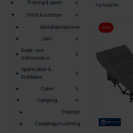
Träning & sport
5 produkter
Fritid & outdoor
Metalldetektorer
-34%
Jakt
Dubb- och
friktionsskor
Sparkcyklar &
Kickbikes
Cykel
Camping
Trädtält
GRA­TIS LE­VE­RANS
Campingutrustning