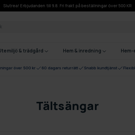
Slutrea! Erbjudanden till 9.8. Fri frakt på beställningar över 500 KR
odukter
Utemiljö & trädgård
Hem & inredning
Hem-e
llningar över 500 kr
60 dagars returrätt
Snabb kundtjänst
Flexi
Tältsängar