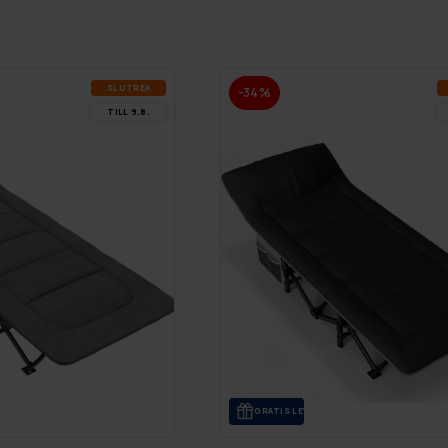
SLUT­REA
-34%
TILL 9.8.
GRA­TIS LE­VE­RANS