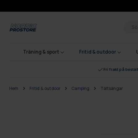
Pr
Träning & sport
Fritid & outdoor
Fri frakt på bestä
Hem
Fritid & outdoor
Camping
Tältsängar