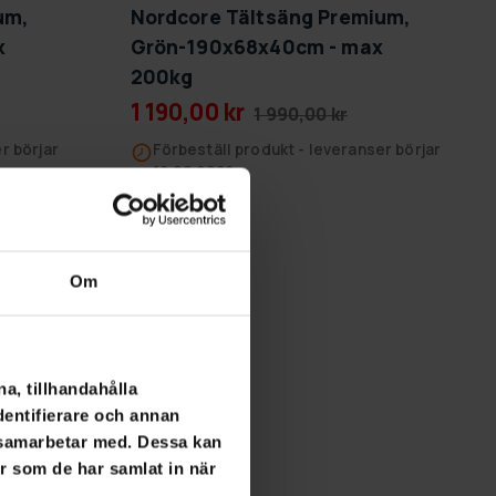
um,
Nordcore Tältsäng Premium,
x
Grön-190x68x40cm - max
200kg
1 190,00 kr
1 990,00 kr
r börjar
Förbeställ produkt - leveranser börjar
19.08.2026
SLUT­REA
Om
TILL 9.8.
a, tillhandahålla
dentifierare och annan
i samarbetar med. Dessa kan
er som de har samlat in när