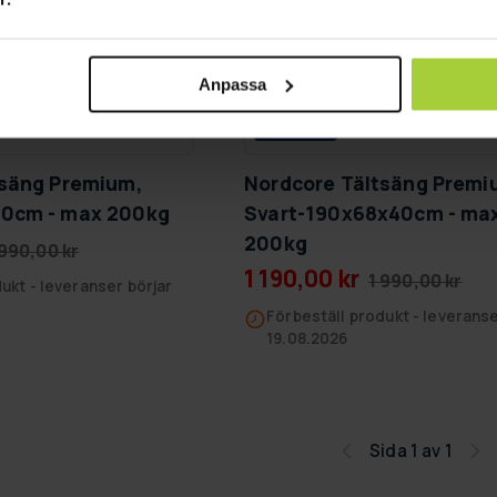
Anpassa
GRA­TIS LE­VE­RANS
tsäng Premium,
Nordcore Tältsäng Premi
0cm - max 200kg
Svart-190x68x40cm - ma
200kg
 990,00 kr
1 190,00 kr
1 990,00 kr
ukt - leveranser börjar
Förbeställ produkt - leveranse
19.08.2026
Sida 1 av 1