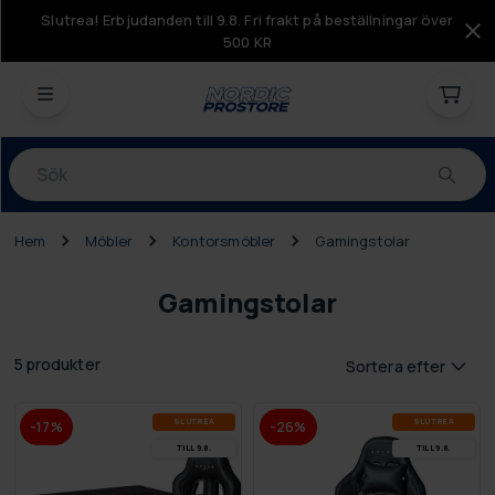
Slutrea! Erbjudanden till 9.8. Fri frakt på beställningar över
500 KR
Produkter
Hem
Möbler
Kontorsmöbler
Gamingstolar
Gamingstolar
5 produkter
Sortera efter
SLUT­REA
SLUT­REA
-17%
-26%
TILL 9.8.
TILL 9.8.