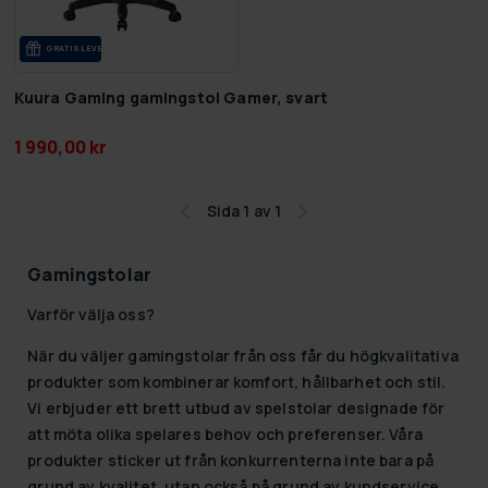
GRA­TIS LE­VE­RANS
Kuura Gaming gamingstol Gamer, svart
1 990,00 kr
Sida 1 av 1
Gamingstolar
Varför välja oss?
När du väljer gamingstolar från oss får du högkvalitativa
produkter som kombinerar komfort, hållbarhet och stil.
Vi erbjuder ett brett utbud av spelstolar designade för
att möta olika spelares behov och preferenser. Våra
produkter sticker ut från konkurrenterna inte bara på
grund av kvalitet, utan också på grund av kundservice