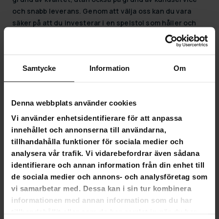
och snabb leverans. Genom att välja oss kan du vara
säker på att du investerar i en spelstol som håller och
stödjer en optimal spelupplevelse.
Information om spelstolar
Samtycke
Information
Om
Spelstolar är en viktig del av en ergonomisk och bekväm
speluppställning. De erbjuder spelare stöd för långa
spelsessioner och främjar bra hållning. I vårt urval hittar
Denna webbplats använder cookies
du olika modeller som passar både nybörjare och
Vi använder enhetsidentifierare för att anpassa
erfarna spelare.
innehållet och annonserna till användarna,
De viktigaste egenskaperna hos gamingstolar är en
tillhandahålla funktioner för sociala medier och
justerbar sits, lutningsmekanismer, ryggstöd och
analysera vår trafik. Vi vidarebefordrar även sådana
material som andas som håller sittkomforten på en hög
identifierare och annan information från din enhet till
nivå. Oavsett om det är en snabb FPS-match eller ett
de sociala medier och annons- och analysföretag som
längre strategispel ser spelstolen till att du håller dig
vi samarbetar med. Dessa kan i sin tur kombinera
fokuserad och i en bekväm position.
informationen med annan information som du har
tillhandahållit eller som de har samlat in när du har
Gamingstolar – Fördelar