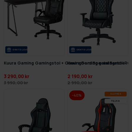
GRA­TIS LE­VE­RANS
GRA­TIS LE­VE­RANS
Kuura Gaming Gamingstol + Gamingbord Special Bundle
Kuura Gaming gamingstol RGB
3 290,00 kr
2 190,00 kr
3 990,00 kr
2 990,00 kr
SLUT­REA
-40%
TILL 9.8.