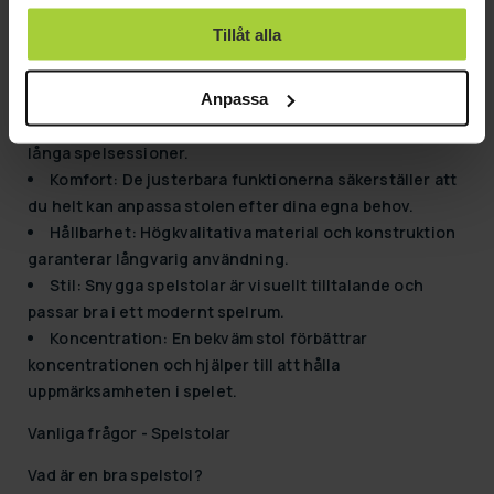
använt deras tjänster.
Spelstolar erbjuder många fördelar som gör dem till ett
Tillåt alla
idealiskt val för spelare:
Anpassa
Ergonomi:
Spelstolar stödjer rygg- och nackområdet,
vilket minskar smärtan som belastar användaren under
långa spelsessioner.
Komfort:
De justerbara funktionerna säkerställer att
du helt kan anpassa stolen efter dina egna behov.
Hållbarhet:
Högkvalitativa material och konstruktion
garanterar långvarig användning.
Stil:
Snygga spelstolar är visuellt tilltalande och
passar bra i ett modernt spelrum.
Koncentration:
En bekväm stol förbättrar
koncentrationen och hjälper till att hålla
uppmärksamheten i spelet.
Vanliga frågor - Spelstolar
Vad är en bra spelstol?