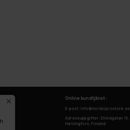
Online kundtjänst:
 frågor
E-post: info@nordicprostore.se
Adressuppgifter:
Elimägatan 15,
ch
Helsingfors, Finland