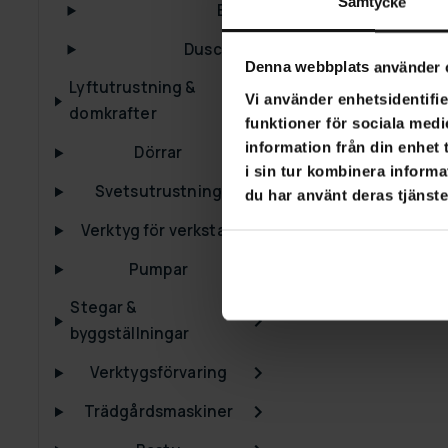
Samtycke
Badkar
Lykke Takdus
guld
Duschfilter
Denna webbplats använder 
3 790,00 kr
4
Lyftutrustning &
Vi använder enhetsidentifie
domkrafter
funktioner för sociala medi
information från din enhet
Dörrar
i sin tur kombinera informa
Svetsutrustning
du har använt deras tjänste
Verktyg för verkstad
Pumpar
Stegar &
byggställningar
Verktygsförvaring
Trädgårdsmaskiner