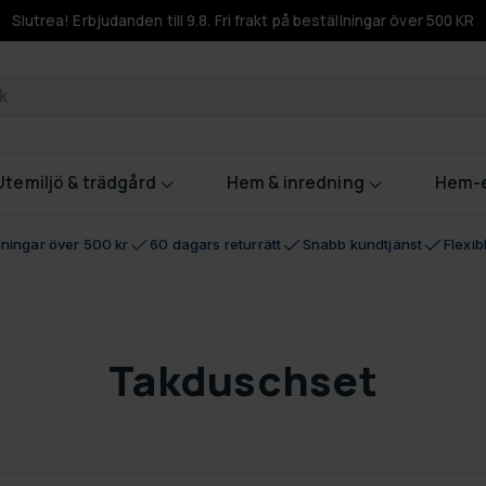
Slutrea! Erbjudanden till 9.8. Fri frakt på beställningar över 500 KR
odukter
Utemiljö & trädgård
Hem & inredning
Hem-e
llningar över 500 kr
60 dagars returrätt
Snabb kundtjänst
Flexi
Takduschset