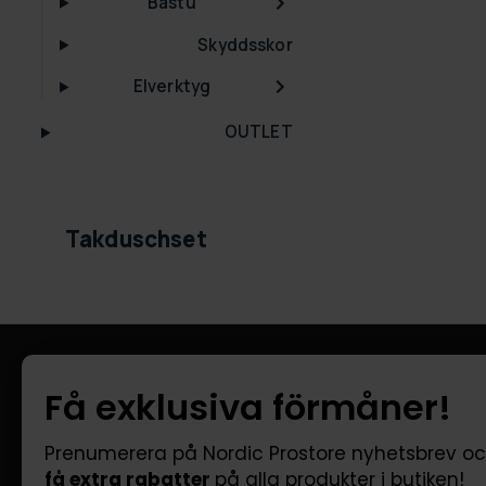
Bastu
Skyddsskor
Elverktyg
OUTLET
Takduschset
Information
Kundtjänst
Få exklusiva förmåner!
Företagsinformation
FAQ - Vanliga
Om oss
Leverans
Prenumerera på Nordic Prostore nyhetsbrev o
få extra rabatter
på alla produkter i butiken!
Returer