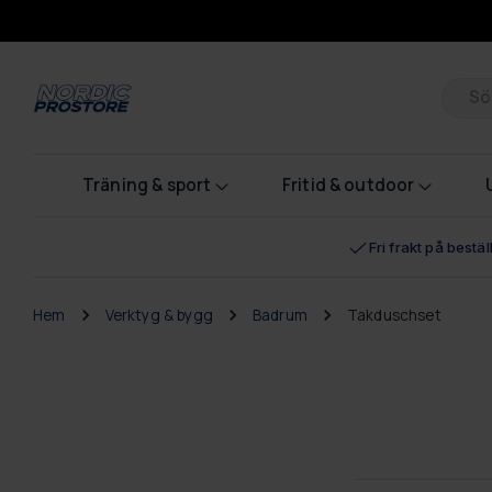
Pr
Träning & sport
Fritid & outdoor
Fri frakt på bestä
Hem
Verktyg & bygg
Badrum
Takduschset