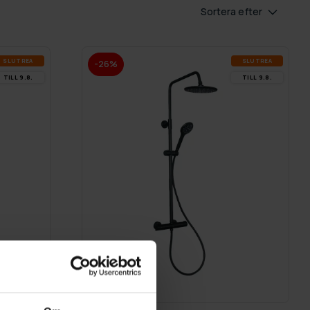
Sortera efter
SLUT­REA
SLUT­REA
-26%
TILL 9.8.
TILL 9.8.
GRA­TIS LE­VE­RANS