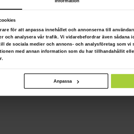
Information
chset Deluxe,
Lykke Takduschset Delux
krom
cookies
2 390,00 kr
 990,00 kr
4 990,00 kr
rare för att anpassa innehållet och annonserna till användarn
er och analysera vår trafik. Vi vidarebefordrar även sådana i
 till de sociala medier och annons- och analysföretag som v
tionen med annan information som du har tillhandahållit ell
Sida 1 av 1
r.
Anpassa