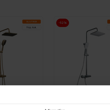
SLUT­REA
-52%
TILL 9.8.
GRA­TIS LE­VE­RANS