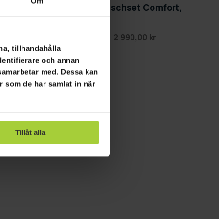
Om
e,
Lykke Takduschset Comfort,
svart
2 190,00 kr
2 990,00 kr
a, tillhandahålla
dentifierare och annan
i samarbetar med. Dessa kan
er som de har samlat in när
Tillåt alla