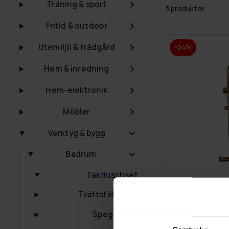
Träning & sport
3 produkter
Fritid & outdoor
Utemiljö & trädgård
-24%
Hem & inredning
Hem-elektronik
Möbler
Verktyg & bygg
Badrum
Takduschset
Tvättställsskåp
GRA­TIS LE­VE­RANS
Spegelskåp