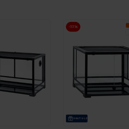
-33%
GRA­TIS LE­VE­RANS