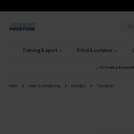
Pr
Träning & sport
Fritid & outdoor
Fri frakt på bestä
Hem
Hem & inredning
Husdjur
Terrarier