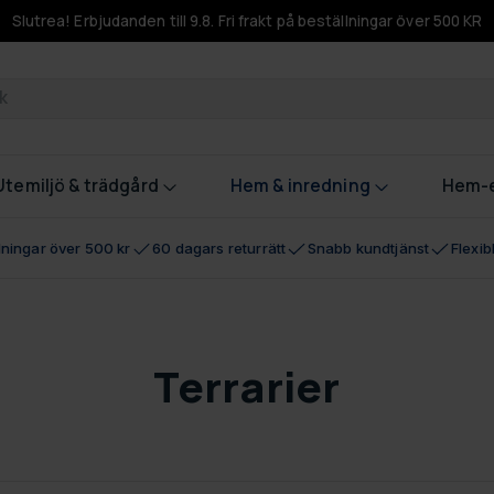
Slutrea! Erbjudanden till 9.8. Fri frakt på beställningar över 500 KR
odukter
Utemiljö & trädgård
Hem & inredning
Hem-e
llningar över 500 kr
60 dagars returrätt
Snabb kundtjänst
Flexi
Terrarier