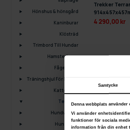
Valphage
Trekker Terra
Hönshus & hönsgård
914x457x45
4 290,00 kr
Kaninburar
Klösträd
Trimbord Till Hundar
Hamsterburar
Fågelburar
Träningshjul För Katter
Samtycke
Kattgårdar
Terrarier
Denna webbplats använder 
Hundvagnar
Vi använder enhetsidentifie
funktioner för sociala medi
Hundkojor
information från din enhet