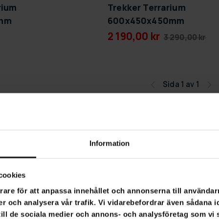
rium
Trekker Terrarium
7mm
600x450x450mm
2 190,00 kr
3 290,00 kr
Sida 1 av 1
Information
cookies
rare för att anpassa innehållet och annonserna till användarn
er och analysera vår trafik. Vi vidarebefordrar även sådana i
 till de sociala medier och annons- och analysföretag som v