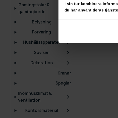
i sin tur kombinera informa
Gamingstolar &
du har använt deras tjänste
gamingborde
Belysning
Förvaring
Hushållsapparater
Sovrum
Dekoration
Kranar
Speglar
Inomhusklimat &
ventilation
Kontorsmaterial