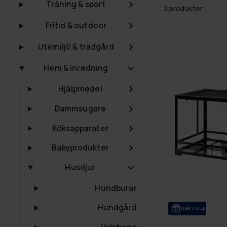
Träning & sport
2 produkter
Fritid & outdoor
Utemiljö & trädgård
Hem & inredning
Hjälpmedel
Dammsugare
Köksapparater
Babyprodukter
Husdjur
Hundburar
Hundgård
GRA­TIS LE­VE­RANS