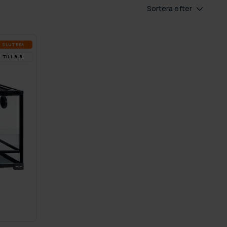
Sortera efter
SLUT­REA
TILL 9.8.