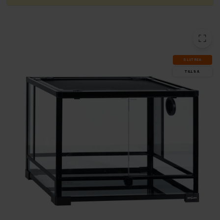
SLUT­REA
TILL 9.8.