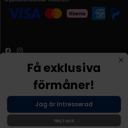
Få exklusiva
förmåner!
Kundtjänst
Jag är intresserad
© Nordic Prostore 2026
Allmänna villkor
Integritetspolicy
Nej tack