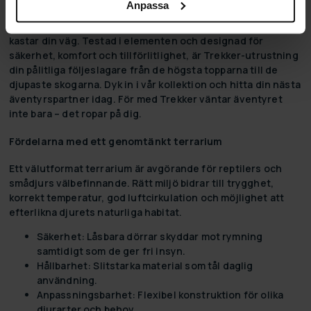
Anpassa
utomhusaktiviteter är skapad för utforskaren i oss alla,
vilket säkerställer att du är rustad för vad än vildmarken
kastar din väg. Testad i elementen och designad för
säkerhet, komfort och tillförlitlighet, är Trekker-utrustning
din pålitliga följeslagare från de högsta topparna till de
djupaste skogarna. Dyk in i vår kollektion och hitta din nästa
äventyrspartner idag. För med Trekker väntar äventyret
inte bara – det ropar på dig.
Fördelarna med ett genomtänkt terrarium
Ett välutformat terrarium är avgörande för reptilers och
smådjurs välbefinnande. Rätt miljö bidrar till trygghet,
korrekt temperatur, god luftcirkulation och möjlighet att
efterlikna djurets naturliga habitat.
Säkerhet:
Låsbara dörrar skyddar mot rymning
samtidigt som de ger fri insyn.
Hållbarhet:
Slitstarka material som tål daglig
användning.
Anpassningsbarhet:
Flexibel konstruktion för olika
djurarter och behov.