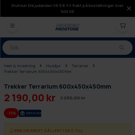
Slutrea! Erbjudanden till 9.8. Fri frakt på beställningar över
500 KR
Produkter
Hem & inredning
Husdjur
Terrarier
Trekker Terrarium 600x450x450mm
Trekker Terrarium 600x450x450mm
2 190,00 kr
3 290,00 kr
-33%
GRA­TIS LE­VE­RANS
ERBJUDANDET GÄLLER I 1 DAG TILL