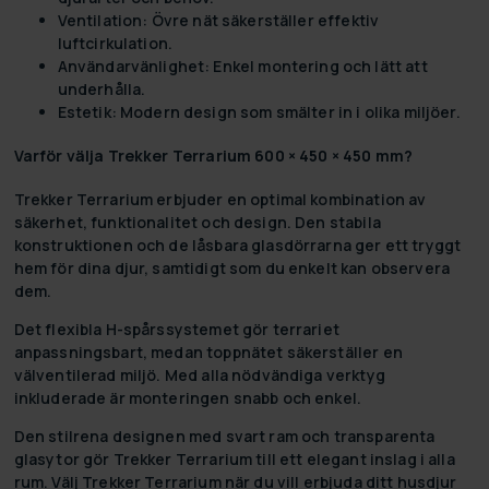
Ventilation:
Övre nät säkerställer effektiv
luftcirkulation.
Användarvänlighet:
Enkel montering och lätt att
underhålla.
Estetik:
Modern design som smälter in i olika miljöer.
Varför välja Trekker Terrarium 600 × 450 × 450 mm?
Trekker Terrarium erbjuder en optimal kombination av
säkerhet, funktionalitet och design. Den stabila
konstruktionen och de låsbara glasdörrarna ger ett tryggt
hem för dina djur, samtidigt som du enkelt kan observera
dem.
Det flexibla H-spårssystemet gör terrariet
anpassningsbart, medan toppnätet säkerställer en
välventilerad miljö. Med alla nödvändiga verktyg
inkluderade är monteringen snabb och enkel.
Den stilrena designen med svart ram och transparenta
glasytor gör Trekker Terrarium till ett elegant inslag i alla
rum. Välj Trekker Terrarium när du vill erbjuda ditt husdjur