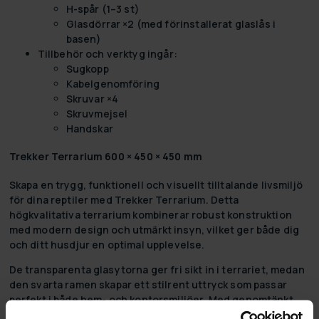
H-spår (1–3 st)
Glasdörrar ×2 (med förinstallerat glaslås i
basen)
Tillbehör och verktyg ingår:
Sugkopp
Kabelgenomföring
Skruvar ×4
Skruvmejsel
Handskar
Trekker Terrarium 600 × 450 × 450 mm
Skapa en trygg, funktionell och visuellt tilltalande livsmiljö
för dina reptiler med
Trekker Terrarium
. Detta
högkvalitativa terrarium kombinerar robust konstruktion
med modern design och utmärkt insyn, vilket ger både dig
och ditt husdjur en optimal upplevelse.
De transparenta glasytorna ger fri sikt in i terrariet, medan
den svarta ramen skapar ett stilrent uttryck som passar
perfekt i både hem- och kontorsmiljöer. Med genomtänkt
ventilation och säkra dörrar erbjuder terrariet en stabil och