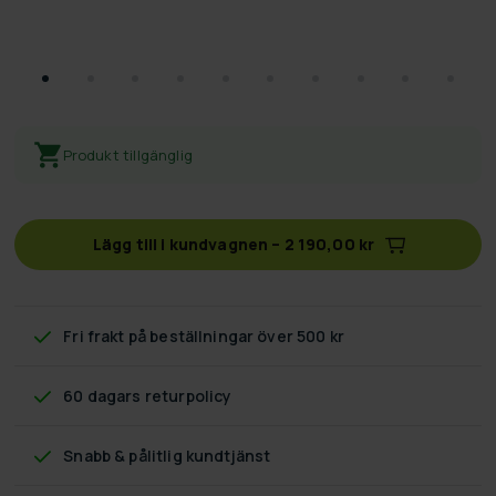
Produkt tillgänglig
Lägg till i kundvagnen
–
2 190,00 kr
Fri frakt
på beställningar över 500 kr
60 dagars returpolicy
Snabb & pålitlig kundtjänst