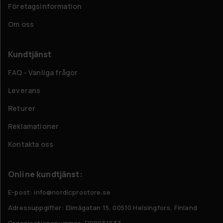
Företagsinformation
Om oss
Kundtjänst
FAQ - Vanliga frågor
Leverans
Returer
Reklamationer
Kontakta oss
Online kundtjänst:
E-post: info@nordicprostore.se
Adressuppgifter:
Elimägatan 15, 00510 Helsingfors, Finland
Organisationsnummer:
FI09931637