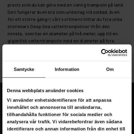
precis som du kan göra med en vanlig trampolin på land.
Den fungerar även bra som underlag vid solbad, även
för ett större gäng! I vårt sortiment hittar du fyra olika
storlekars Deep Sea vattentrampoliner ifrån den
minsta, som har en diameter på två meter, upp till en
gigantisk vattentrampolin med en diameter på fyra
meter.
Vattentrampolinerna är alla luftfyllda, vilket gör att de är
enkla att transportera och förvara. Alla material är mjuka
Samtycke
Information
Om
och säkra.
Denna webbplats använder cookies
Information
Vi använder enhetsidentifierare för att anpassa
innehållet och annonserna till användarna,
Företagsinformation
tillhandahålla funktioner för sociala medier och
Om oss
analysera vår trafik. Vi vidarebefordrar även sådana
identifierare och annan information från din enhet till