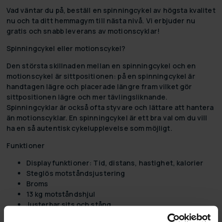
Vad väntar du på, beställ en spinningcykel av högsta kvalitet
nu och ta ditt hemmagym till nästa nivå. Vi erbjuder nu
gratis och snabb leverans av motionscyklar!
Spinningcykel eller motionscykel?
Den största skillnaden mellan en spinningcykel och en
motionscykel är sittpositionen: på en spinningcykel är
handtagen lägre och placerade längre fram vilket gör
sittpositionen lägre och mer tävlingsliknande.
Spinningcyklar är också ofta styvare och lättare att hantera
än motionscyklar. En spinningcykel är ett bra val om du vill
ha en så autentisk cykelupplevelse som möjligt.
Funktioner
Displayfunktioner: Tid, distans, hastighet, kalorier
Steglös motståndsjustering
Broms
13 kg motståndshjul
Justerbar sits och stång
Viktgräns 120 kg