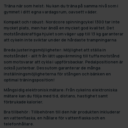
Träna när som helst: Nu kan du träna på samma nivå som i
gymmet i ditt egna vardagsrum, oavsett väder.
Kompakt och robust: Nordcore spinningcykel 1300 tar inte
mycket plats, men har ändå en mycket god kvalitet. Det
motståndskraftiga hjulet som väger upp till 13 kg garanterar
att cykeln inte sviktar under de hårdaste trampningarna
Breda justeringsmöjligheter: Möjlighet att ställa in
motståndet - allt från lätt uppvärmning till tuffa motstånd
som motsvarar att cykla i uppförsbackar. Pedalpositionen är
också justerbar. Dessutom garanterar de många
inställningsmöjligheterna för stången och bänken en
optimal träningsposition!
Mångsidig elektronisk mätare: Från cykelns elektroniska
mätare kan du följa med tid, distans, hastighet samt
förbrukade kalorier.
Bra tillbehör: Tillbehören till den här produkten inkluderar
en vattenflaska, en hållare för vattenflaska och en
telefonhållare.