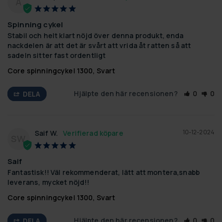
A
Spinning cykel
Stabil och helt klart nöjd över denna produkt, enda 
nackdelen är att det är svårt att vrida åt ratten så att 
sadeln sitter fast ordentligt
Core spinningcykel 1300, Svart
Hjälpte den här recensionen?
0
0
DELA
10-12-2024
Saif W.
SW
Saif
Fantastisk!! Väl rekommenderat, lätt att montera,snabb 
leverans, mycket nöjd!!
Core spinningcykel 1300, Svart
Hjälpte den här recensionen?
0
0
DELA