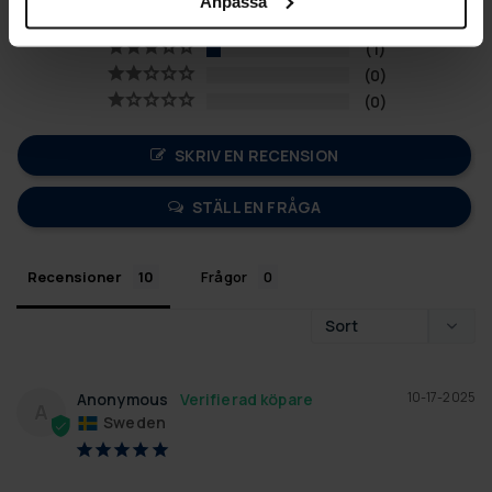
Anpassa
0
1
0
0
SKRIV EN RECENSION
STÄLL EN FRÅGA
Recensioner
Frågor
10-17-2025
Anonymous
A
Sweden