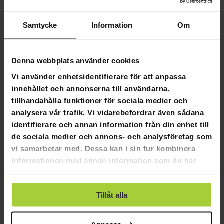
Rekommenderad användarlängd: 150-190 cm
Höjd: 1150 mm
Längd: 1005 mm
Samtycke
Information
Om
Bredd: 495 mm
Vikt: 30.65kg
Inkluderar hållare för telefon och vattenflaska
Denna webbplats använder cookies
En vattenflaska medföljer
Vi använder enhetsidentifierare för att anpassa
Paketets mått och vikt:
innehållet och annonserna till användarna,
tillhandahålla funktioner för sociala medier och
Längd: 1010 mm
Bredd: 820 mm
analysera vår trafik. Vi vidarebefordrar även sådana
Höjd: 245 mm
identifierare och annan information från din enhet till
Vikt: 33,5 kg
de sociala medier och annons- och analysföretag som
vi samarbetar med. Dessa kan i sin tur kombinera
informationen med annan information som du har
tillhandahållit eller som de har samlat in när du har
använt deras tjänster.
4,8
Baserat på 10 recensioner
Tillåt alla
9