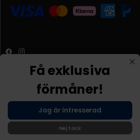
Få exklusiva
förmåner!
Kundtjänst
Jag är intresserad
© Nordic Prostore 2026
Allmänna villkor
Integritetspolicy
Nej tack