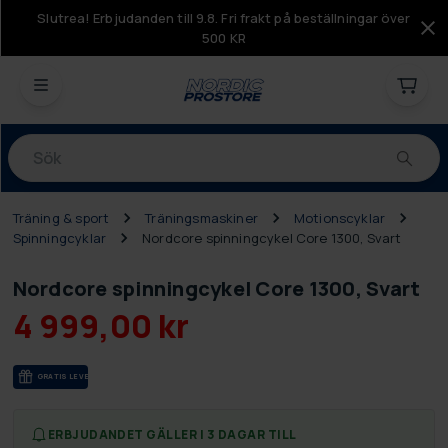
Slutrea! Erbjudanden till 9.8. Fri frakt på beställningar över
500 KR
Produkter
Träning & sport
Träningsmaskiner
Motionscyklar
Spinningcyklar
Nordcore spinningcykel Core 1300, Svart
Nordcore spinningcykel Core 1300, Svart
4 999,00 kr
GRA­TIS LE­VE­RANS
ERBJUDANDET GÄLLER I 3 DAGAR TILL