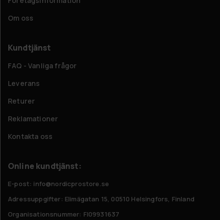
Företagsinformation
Om oss
Kundtjänst
FAQ - Vanliga frågor
Leverans
Returer
Reklamationer
Kontakta oss
Online kundtjänst:
E-post: info@nordicprostore.se
Adressuppgifter:
Elimägatan 15, 00510 Helsingfors, Finland
Organisationsnummer:
FI09931637