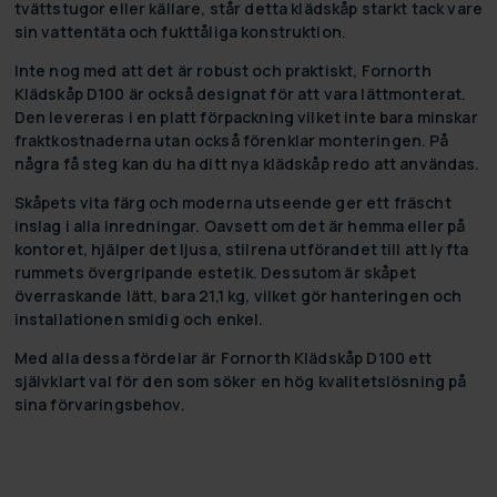
tvättstugor eller källare, står detta klädskåp starkt tack vare
sin vattentäta och fukttåliga konstruktion.
Inte nog med att det är robust och praktiskt, Fornorth
Klädskåp D100 är också designat för att vara lättmonterat.
Den levereras i en platt förpackning vilket inte bara minskar
fraktkostnaderna utan också förenklar monteringen. På
några få steg kan du ha ditt nya klädskåp redo att användas.
Skåpets vita färg och moderna utseende ger ett fräscht
inslag i alla inredningar. Oavsett om det är hemma eller på
kontoret, hjälper det ljusa, stilrena utförandet till att lyfta
rummets övergripande estetik. Dessutom är skåpet
överraskande lätt, bara 21,1 kg, vilket gör hanteringen och
installationen smidig och enkel.
Med alla dessa fördelar är Fornorth Klädskåp D100 ett
självklart val för den som söker en hög kvalitetslösning på
sina förvaringsbehov.