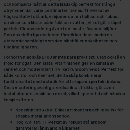
och kompakta mått är detta klädskåp perfekt för trånga
utrymmen där varje centimeter räknas. Tillverkat av
högkvalitativt stålark, erbjuder det en hållbar och robust
struktur som klarar både fukt och vatten, vilket gör skåpet
perfekt för användning även i de mest krävande miljöer.
Den enkeldörriga designen förstärker dess moderna
utseende samtidigt som den bibehåller enkelheten och
tillgängligheten.
Fornorth Klädskåp D100 är inte bara praktiskt, utan också en
fröjd för ögat. Den släta, vita finishen ger en känsla av
renhet och modernitet till vilket rum som helst. Perfekt för
både kontor och hemmet, detta skåp kombinerar
funktionalitet med estetik för att skapa en perfekt balans.
Dess monteringsvänliga, nedsänkta struktur gör även
installationen snabb och enkel, vilket sparar tid och minskar
komplexiteten.
Nedsänkt struktur:
Enkel att montera och idealisk för
snabba installationsbehov.
Hög kvalitet:
Tillverkat av robust stålark som
garanterar långvarig hållbarhet.