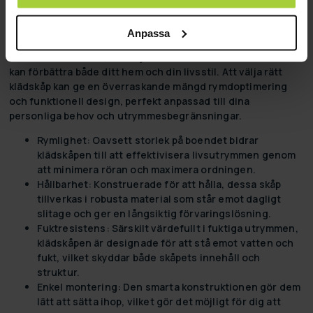
Maximera Ditt Utrymme
Anpassa
Klädskåp är inte bara en praktisk lösning för förvaring av
kläder och tillbehör, de erbjuder också en rad fördelar som
kan förbättra både ditt hem och din livsstil. Att välja rätt
klädskåp kan ge en överraskande mängd rymdoptimering
och funktionell design, perfekt anpassad till dina
personliga behov och utrymmesbegränsningar.
Rymlighet:
Oavsett storlek på boendet bidrar
klädskåpen till att effektivisera livsutrymmen genom
att minimera röran och maximera ordningen.
Hållbarhet:
Konstruerade för att hålla, dessa skåp
tillverkas i robusta material som står emot dagligt
slitage och ger en långsiktig förvaringslösning.
Fuktresistens:
Särskilt värdefullt i fuktiga utrymmen,
klädskåpen är designade för att stå emot vatten och
fukt, vilket skyddar både skåpets innehåll och
struktur.
Enkel montering:
Den smarta konstruktionen gör dem
lätt att sätta ihop, vilket gör det möjligt för dig att