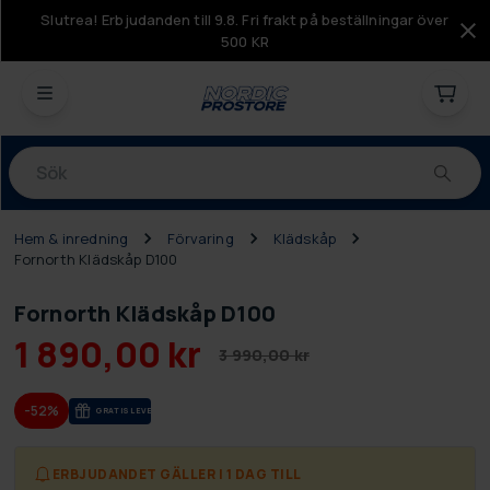
Slutrea! Erbjudanden till 9.8. Fri frakt på beställningar över
500 KR
Produkter
Hem & inredning
Förvaring
Klädskåp
Fornorth Klädskåp D100
Fornorth Klädskåp D100
1 890,00 kr
3 990,00 kr
-52%
GRA­TIS LE­VE­RANS
ERBJUDANDET GÄLLER I 1 DAG TILL