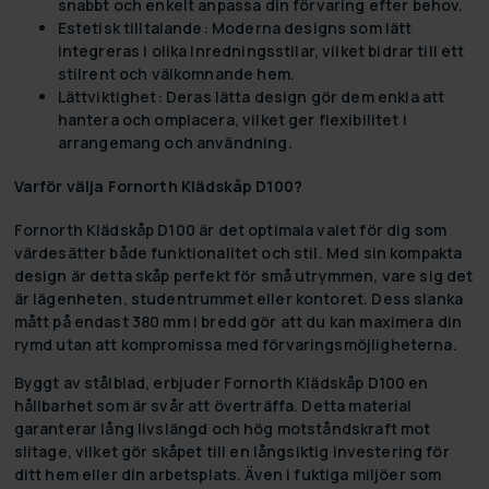
snabbt och enkelt anpassa din förvaring efter behov.
Estetisk tilltalande:
Moderna designs som lätt
integreras i olika inredningsstilar, vilket bidrar till ett
stilrent och välkomnande hem.
Lättviktighet:
Deras lätta design gör dem enkla att
hantera och omplacera, vilket ger flexibilitet i
arrangemang och användning.
Varför välja Fornorth Klädskåp D100?
Fornorth Klädskåp D100 är det optimala valet för dig som
värdesätter både funktionalitet och stil. Med sin kompakta
design är detta skåp perfekt för små utrymmen, vare sig det
är lägenheten, studentrummet eller kontoret. Dess slanka
mått på endast 380 mm i bredd gör att du kan maximera din
rymd utan att kompromissa med förvaringsmöjligheterna.
Byggt av stålblad, erbjuder Fornorth Klädskåp D100 en
hållbarhet som är svår att överträffa. Detta material
garanterar lång livslängd och hög motståndskraft mot
slitage, vilket gör skåpet till en långsiktig investering för
ditt hem eller din arbetsplats. Även i fuktiga miljöer som