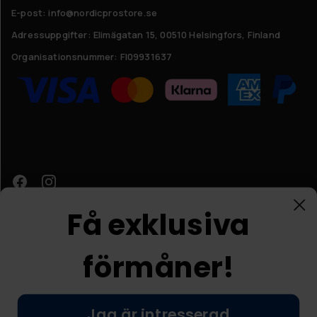
E-post: info@nordicprostore.se
Adressuppgifter:
Elimägatan 15, 00510 Helsingfors, Finland
Organisationsnummer:
FI09931637
Få exklusiva
förmåner!
Kundtjänst
Jag är intresserad
© Nordic Prostore 2026