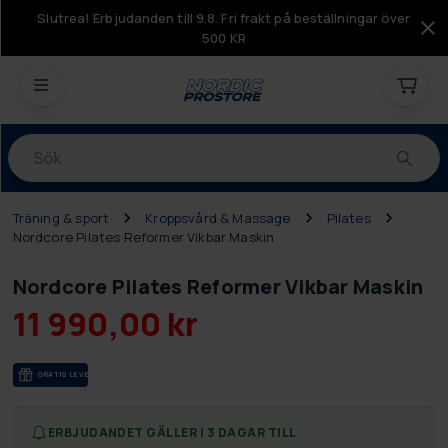
Slutrea! Erbjudanden till 9.8. Fri frakt på beställningar över
500 KR
Produkter
Träning & sport
Kroppsvård & Massage
Pilates
Nordcore Pilates Reformer Vikbar Maskin
Nordcore Pilates Reformer Vikbar Maskin
11 990,00 kr
GRA­TIS LE­VE­RANS
ERBJUDANDET GÄLLER I 3 DAGAR TILL