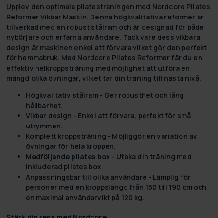
Upplev den optimala pilatesträningen med
Nordcore Pilates
Reformer Vikbar Maskin
. Denna högkvalitativa reformer är
tillverkad med en robust stålram och är designad för både
nybörjare och erfarna användare. Tack vare dess vikbara
design är maskinen enkel att förvara vilket gör den perfekt
för hemmabruk. Med Nordcore Pilates Reformer får du en
effektiv helkroppsträning med möjlighet att utföra en
mängd olika övningar, vilket tar din träning till nästa nivå.
Högkvalitativ stålram
- Ger robusthet och lång
hållbarhet.
Vikbar design
- Enkel att förvara, perfekt för små
utrymmen.
Komplett kroppsträning
- Möjliggör en variation av
övningar för hela kroppen.
Medföljande
pilates
box
- Utöka din träning med
inkluderad pilates box.
Anpassningsbar till olika användare
- Lämplig för
personer med en kroppslängd från 150 till 190 cm och
en maximal användarvikt på 120 kg.
Stärk din resa med Nordcore