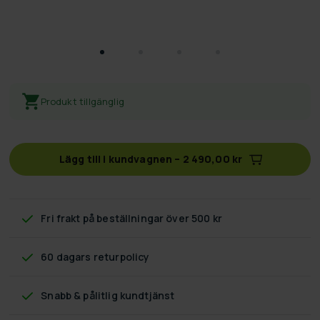
Produkt tillgänglig
Lägg till i kundvagnen
–
2 490,00 kr
Fri frakt
på beställningar över 500 kr
60 dagars returpolicy
Snabb & pålitlig kundtjänst