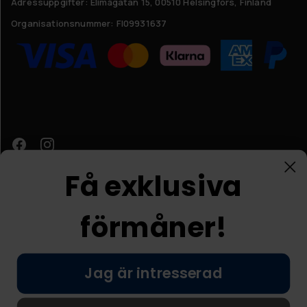
Adressuppgifter:
Elimägatan 15, 00510 Helsingfors, Finland
Organisationsnummer:
FI09931637
Få exklusiva
förmåner!
Kundtjänst
Jag är intresserad
© Nordic Prostore 2026
Allmänna villkor