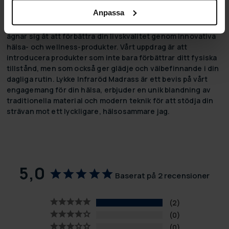
Lykke - Om varumärket
Anpassa
Lykke, som betyder 'lycka' på danska, är ett varumärke som
ägnar sig åt att förbättra din livskvalitet genom innovativa
hälsa- och wellness-produkter. Vårt uppdrag är att
introducera produkter som inte bara förbättrar ditt fysiska
tillstånd, men som också ger glädje och välbefinnande i din
dagliga rutin. Lykke Infraröd Madrass är ett bevis på vårt
engagemang för din hälsa, erbjuder en unik blandning av
traditionella material och modern teknik för att stödja din
strävan mot ett lyckligare, hälsosammare jag.
5,0
Baserat på 2 recensioner
2
0
0