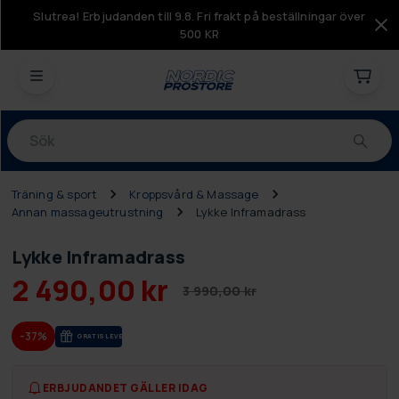
Slutrea! Erbjudanden till 9.8. Fri frakt på beställningar över
500 KR
Produkter
Träning & sport
Kroppsvård & Massage
Annan massageutrustning
Lykke Inframadrass
Lykke Inframadrass
2 490,00 kr
3 990,00 kr
-37%
GRA­TIS LE­VE­RANS
ERBJUDANDET GÄLLER IDAG