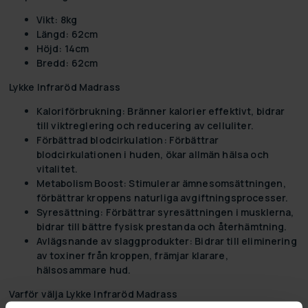
Vikt:
8kg
Längd:
62cm
Höjd:
14cm
Bredd:
62cm
Lykke Infraröd Madrass
Kaloriförbrukning:
Bränner kalorier effektivt, bidrar
till viktreglering och reducering av celluliter.
Förbättrad blodcirkulation:
Förbättrar
blodcirkulationen i huden, ökar allmän hälsa och
vitalitet.
Metabolism Boost:
Stimulerar ämnesomsättningen,
förbättrar kroppens naturliga avgiftningsprocesser.
Syresättning:
Förbättrar syresättningen i musklerna,
bidrar till bättre fysisk prestanda och återhämtning.
Avlägsnande av slaggprodukter:
Bidrar till eliminering
av toxiner från kroppen, främjar klarare,
hälsosammare hud.
Varför välja Lykke Infraröd Madrass