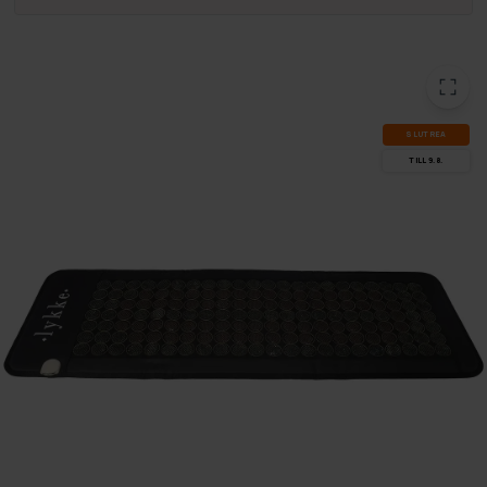
SLUT­REA
TILL 9.8.