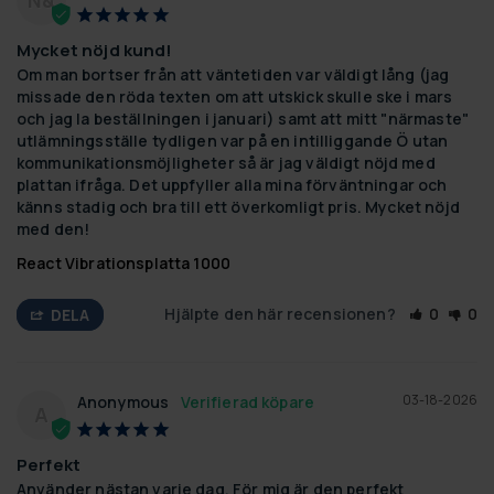
Mycket nöjd kund!
Om man bortser från att väntetiden var väldigt lång (jag 
missade den röda texten om att utskick skulle ske i mars 
och jag la beställningen i januari) samt att mitt "närmaste" 
utlämningsställe tydligen var på en intilliggande Ö utan 
kommunikationsmöjligheter så är jag väldigt nöjd med 
plattan ifråga. Det uppfyller alla mina förväntningar och 
känns stadig och bra till ett överkomligt pris. Mycket nöjd 
med den!
React Vibrationsplatta 1000
Hjälpte den här recensionen?
0
0
DELA
03-18-2026
Anonymous
A
Perfekt
Använder nästan varje dag. För mig är den perfekt