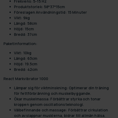
Frekvens:
5‐15 Hz
Produktstorlek:
58*37*15cm
Föreslagen Användningstid:
15 Minuter
Vikt:
9kg
Längd:
58cm
Höjd:
15cm
Bredd:
37cm
Paketinformation:
Vikt:
10kg
Längd:
63cm
Höjd:
19.5cm
Bredd:
42cm
React Markvibrator 1000
Lämpar sig för viktminskning:
Optimerar din träning
för fettförbränning och muskelbyggande.
Ökar muskelmassa:
Förbättrar styrka och tonar
kroppen genom oscillationsteknologi.
Välbefinnande och massage:
Förbättrar cirkulation
och avslappnar musklerna, bidrar till allmän hälsa.