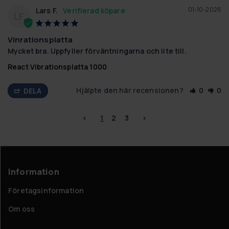
01-10-2026
Lars F.
LF
Vinrationsplatta
Mycket bra. Uppfyller förväntningarna och lite till.
React Vibrationsplatta 1000
Hjälpte den här recensionen?
0
0
DELA
<
1
2
3
>
Information
Företagsinformation
Om oss