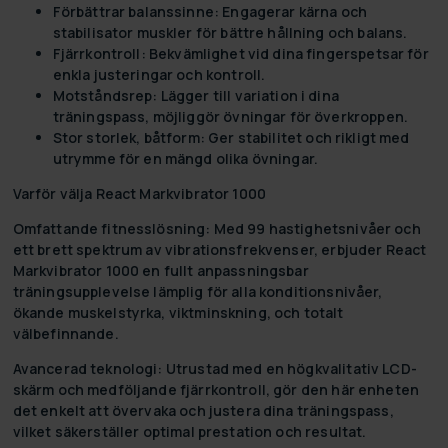
Förbättrar balanssinne:
Engagerar kärna och
stabilisator muskler för bättre hållning och balans.
Fjärrkontroll:
Bekvämlighet vid dina fingerspetsar för
enkla justeringar och kontroll.
Motståndsrep:
Lägger till variation i dina
träningspass, möjliggör övningar för överkroppen.
Stor storlek, båtform:
Ger stabilitet och rikligt med
utrymme för en mängd olika övningar.
Varför välja React Markvibrator 1000
Omfattande fitnesslösning:
Med 99 hastighetsnivåer och
ett brett spektrum av vibrationsfrekvenser, erbjuder React
Markvibrator 1000 en fullt anpassningsbar
träningsupplevelse lämplig för alla konditionsnivåer,
ökande muskelstyrka, viktminskning, och totalt
välbefinnande.
Avancerad teknologi:
Utrustad med en högkvalitativ LCD-
skärm och medföljande fjärrkontroll, gör den här enheten
det enkelt att övervaka och justera dina träningspass,
vilket säkerställer optimal prestation och resultat.